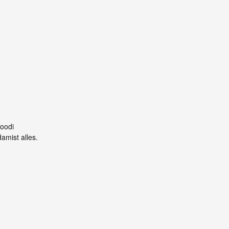
koodi
amist alles.