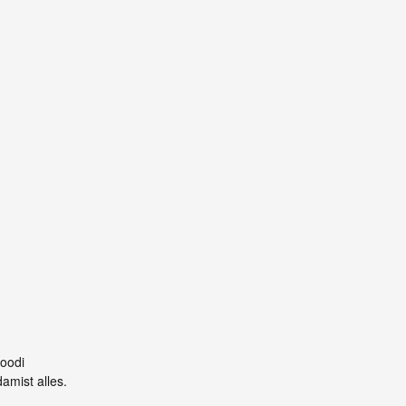
koodi
amist alles.