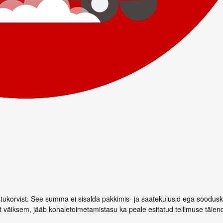
stukorvist. See summa ei sisalda pakkimis- ja saatekulusid ega soodus
st väiksem, jääb kohaletoimetamistasu ka peale esitatud tellimuse täiend