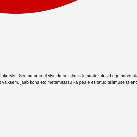
stukorvist. See summa ei sisalda pakkimis- ja saatekulusid ega soodus
st väiksem, jääb kohaletoimetamistasu ka peale esitatud tellimuse täiend