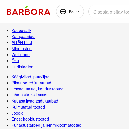
Ee
Kaubavalik
Kampaaniad
AITÄH hind
Minu ostud
Well done
Öko
Uudistooted
Köögiviljad, puuviljad
Piimatooted ja munad
Leivad, saiad, kondiitritooted
Liha, kala, valmistoit
Kauasäilivad toidukaubad
Külmutatud tooted
Joogid
Enesehooldustooted
Puhastustarbed ja lemmikloomatooted