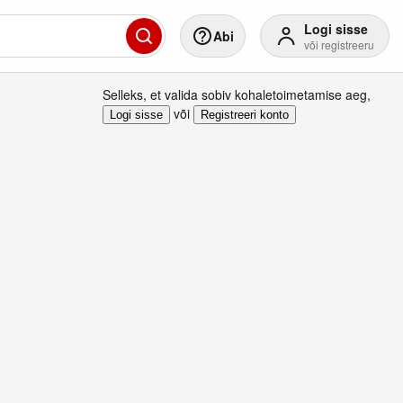
Logi sisse
Abi
või registreeru
Selleks, et valida sobiv kohaletoimetamise aeg
,
või
Logi sisse
Registreeri konto