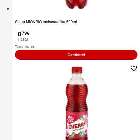
Siirup MIO&RIO metsmaasika 500ml
0
79
€
.
1,58€/l
Taara +0,10
€
Ostukorvi