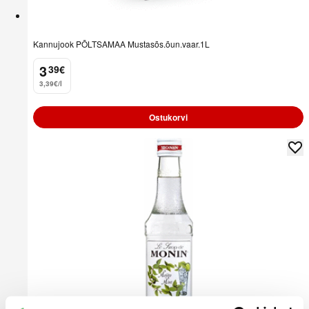
Kannujook PÕLTSAMAA Mustasõs.õun.vaar.1L
3
39
€
.
3,39€/l
Ostukorvi