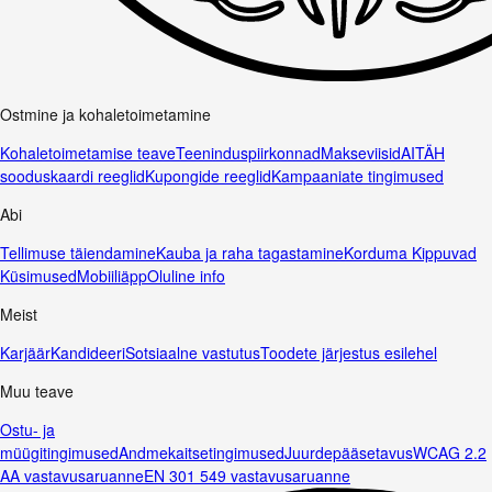
Ostmine ja kohaletoimetamine
Kohaletoimetamise teave
Teeninduspiirkonnad
Makseviisid
AITÄH
sooduskaardi reeglid
Kupongide reeglid
Kampaaniate tingimused
Abi
Tellimuse täiendamine
Kauba ja raha tagastamine
Korduma Kippuvad
Küsimused
Mobiiliäpp
Oluline info
Meist
Karjäär
Kandideeri
Sotsiaalne vastutus
Toodete järjestus esilehel
Muu teave
Ostu- ja
müügitingimused
Andmekaitsetingimused
Juurdepääsetavus
WCAG 2.2
AA vastavusaruanne
EN 301 549 vastavusaruanne