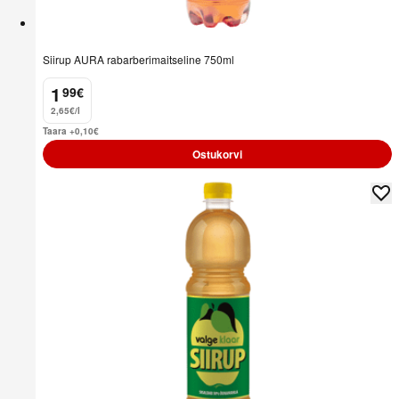
Siirup AURA rabarberimaitseline 750ml
1
99
€
.
2,65€/l
Taara +0,10
€
Ostukorvi