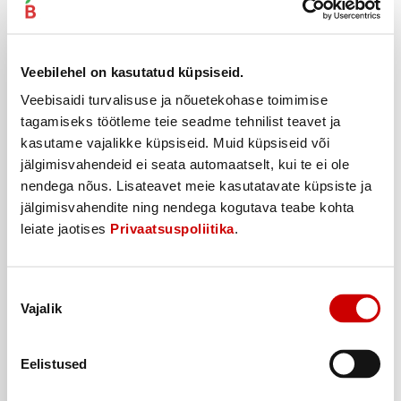
Siirup MONIN mojito piparmündi 250ml
Veebilehel on kasutatud küpsiseid.
5
79
€
.
Veebisaidi turvalisuse ja nõuetekohase toimimise
23,16€/l
tagamiseks töötleme teie seadme tehnilist teavet ja
kasutame vajalikke küpsiseid. Muid küpsiseid või
Ostukorvi
jälgimisvahendeid ei seata automaatselt, kui te ei ole
nendega nõus. Lisateavet meie kasutatavate küpsiste ja
jälgimisvahendite ning nendega kogutava teabe kohta
leiate jaotises
Privaatsuspoliitika
.
Nõusoleku
Vajalik
valik
Eelistused