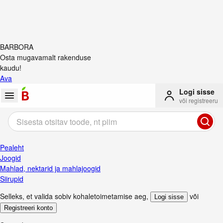
BARBORA
Osta mugavamalt rakenduse
kaudu!
Ava
Logi sisse
või registreeru
Pealeht
Joogid
Mahlad, nektarid ja mahlajoogid
Siirupid
Selleks, et valida sobiv kohaletoimetamise aeg
,
või
Logi sisse
Registreeri konto