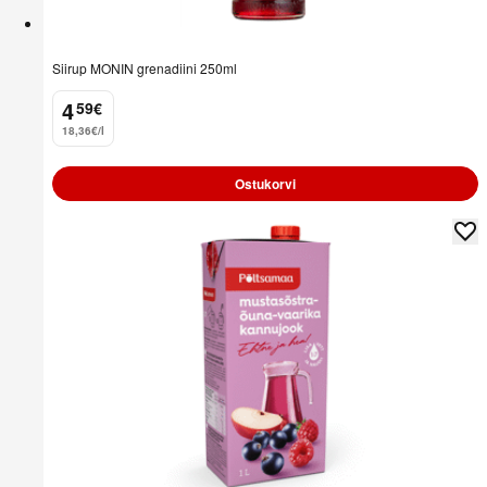
Siirup MONIN grenadiini 250ml
4
59
€
.
18,36€/l
Ostukorvi