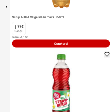
Siirup AURA Valge klaari maits. 750ml
1
99
€
.
2,65€/l
Taara +0,10
€
Ostukorvi