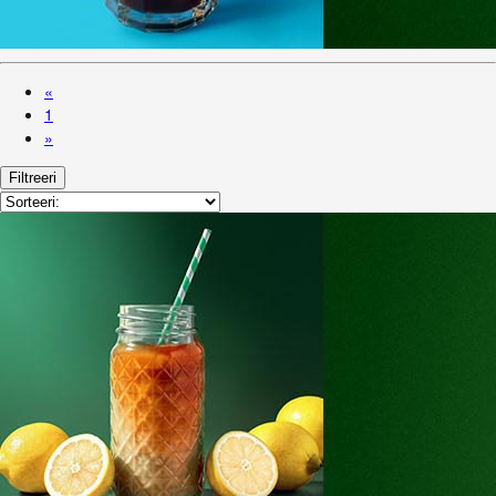
«
1
»
Filtreeri