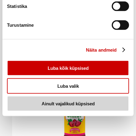
Statistika
Kokteilisiirupite komplekt MONIN 5×50ml
Turustamine
9
99
€
.
39,96€/l
Näita andmeid
Ostukorvi
Luba kõik küpsised
Luba valik
Ainult vajalikud küpsised