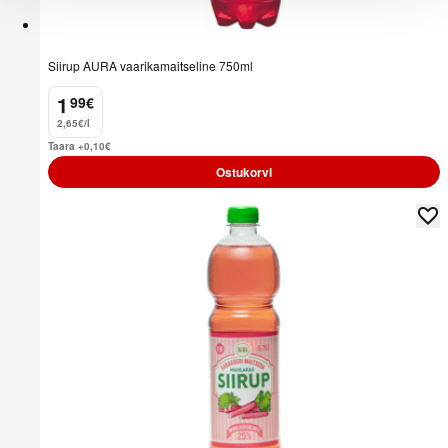
Siirup AURA vaarikamaitseline 750ml
1
99
€
.
2,65€/l
Taara +0,10
€
Ostukorvi