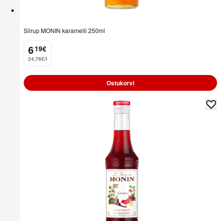
Siirup MONIN karamelli 250ml
6
19
€
.
24,76€/l
Ostukorvi