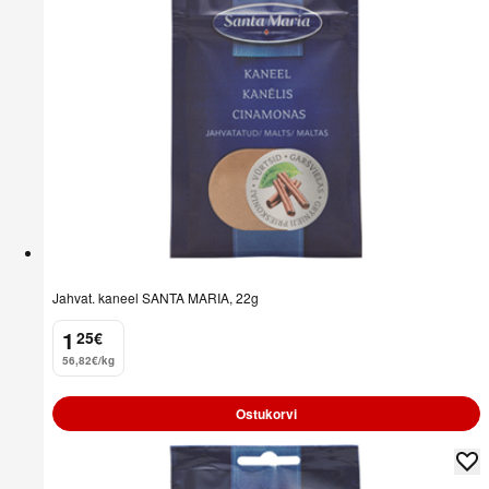
Jahvat. kaneel SANTA MARIA, 22g
1
25
€
.
56,82€/kg
Ostukorvi