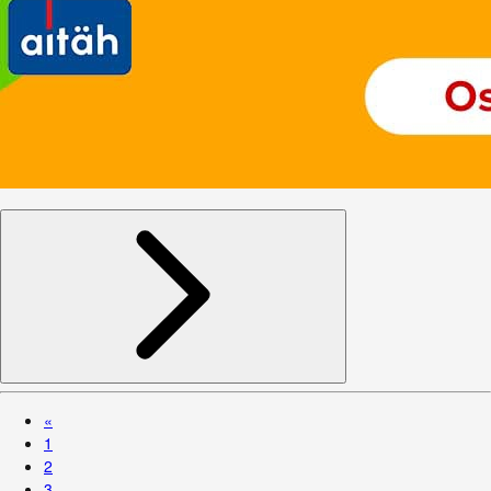
«
1
2
3