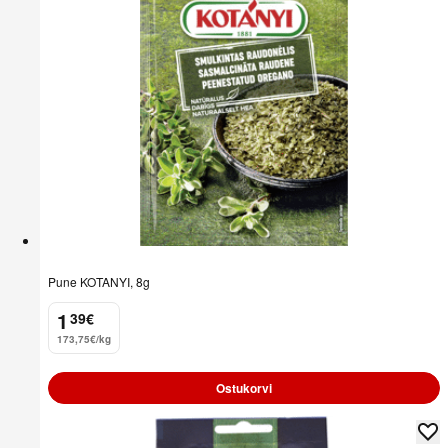
Pune KOTANYI, 8g
1
39
€
.
173,75€/kg
Ostukorvi