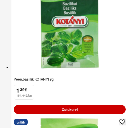
Peen.basiilik KOTANYI 9g
1
39
€
.
154,44€/kg
Ostukorvi