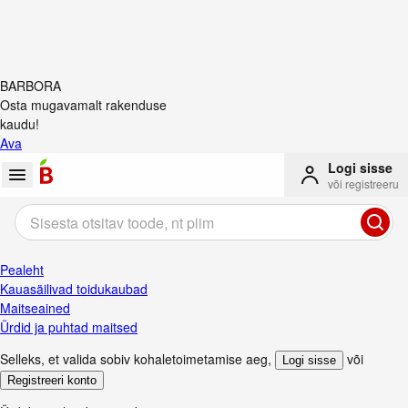
BARBORA
Osta mugavamalt rakenduse
kaudu!
Ava
Logi sisse
või registreeru
Pealeht
Kauasäilivad toidukaubad
Maitseained
Ürdid ja puhtad maitsed
Selleks, et valida sobiv kohaletoimetamise aeg
,
või
Logi sisse
Registreeri konto