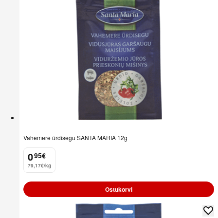
Vahemere ürdisegu SANTA MARIA 12g
0
95
€
.
79,17€/kg
Ostukorvi