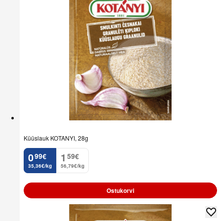
Küüslauk KOTANYI, 28g
0
1
99
€
59
€
.
.
35,36€/kg
56,79€/kg
Ostukorvi