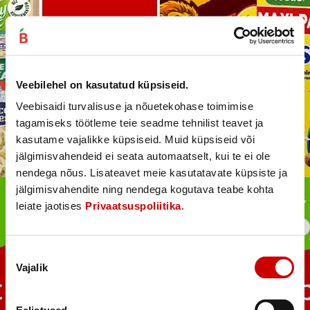
Veebilehel on kasutatud küpsiseid.
Veebisaidi turvalisuse ja nõuetekohase toimimise
tagamiseks töötleme teie seadme tehnilist teavet ja
kasutame vajalikke küpsiseid. Muid küpsiseid või
jälgimisvahendeid ei seata automaatselt, kui te ei ole
nendega nõus. Lisateavet meie kasutatavate küpsiste ja
jälgimisvahendite ning nendega kogutava teabe kohta
leiate jaotises
Privaatsuspoliitika
.
Nõusoleku
Vajalik
valik