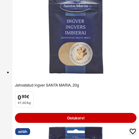
Jahvatatud ingver SANTA MARIA, 20g
0
95
€
.
47,5€/kg
Ostukorvi