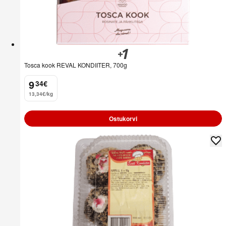
Tosca kook REVAL KONDIITER, 700g
9
34
€
.
13,34€/kg
Ostukorvi