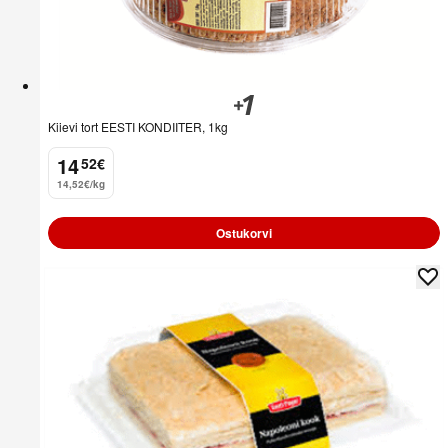
Kiievi tort EESTI KONDIITER, 1kg
14
52
€
.
14,52€/kg
Ostukorvi