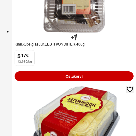
Kihil.küps.glasuur.EESTI KONDIITER,400g
5
17
€
.
12,93€/kg
Ostukorvi