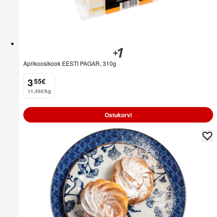
Aprikoosikook EESTI PAGAR, 310g
3
55
€
.
11,45€/kg
Ostukorvi