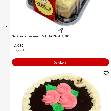
Sefiirikook ban.kreem.MARTA PAGAR, 260g
4
09
€
.
15,73€/kg
Ostukorvi