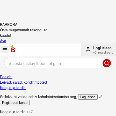
BARBORA
Osta mugavamalt rakenduse
kaudu!
Ava
Logi sisse
või registreeru
Pealeht
Leivad, saiad, kondiitritooted
Koogid ja tordid
Selleks, et valida sobiv kohaletoimetamise aeg
,
või
Logi sisse
Registreeri konto
Koogid ja tordid
117