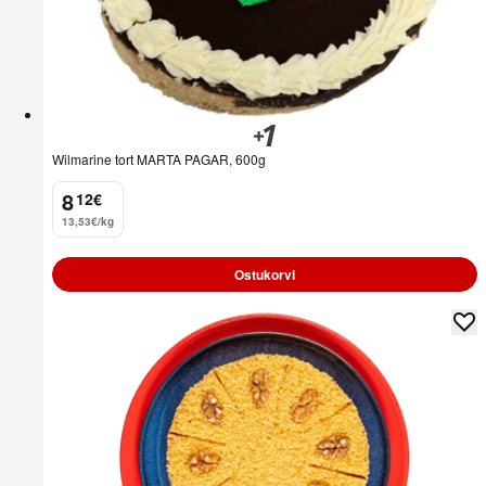
Wilmarine tort MARTA PAGAR, 600g
8
12
€
.
13,53€/kg
Ostukorvi