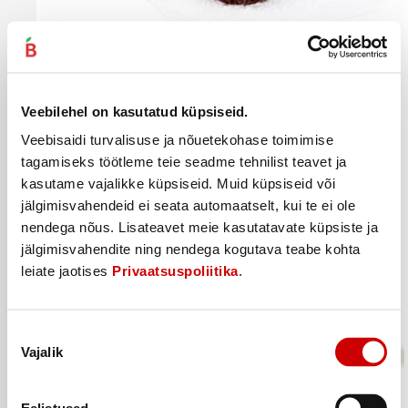
Veebilehel on kasutatud küpsiseid.
Mascarpone browie 2x58g
Veebisaidi turvalisuse ja nõuetekohase toimimise
2
49
€
.
tagamiseks töötleme teie seadme tehnilist teavet ja
21,47€/kg
kasutame vajalikke küpsiseid. Muid küpsiseid või
jälgimisvahendeid ei seata automaatselt, kui te ei ole
Ostukorvi
nendega nõus. Lisateavet meie kasutatavate küpsiste ja
jälgimisvahendite ning nendega kogutava teabe kohta
leiate jaotises
Privaatsuspoliitika
.
Nõusoleku
Vajalik
valik