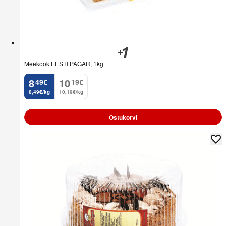
Meekook EESTI PAGAR, 1kg
8
10
49
€
19
€
.
.
8,49€/kg
10,19€/kg
Ostukorvi