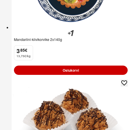
Mandariini-kiivikorvike 2x140g
3
85
€
.
13,75€/kg
Ostukorvi