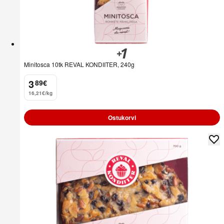
Minitosca 10tk REVAL KONDIITER, 240g
3
89
€
.
16,21€/kg
Ostukorvi