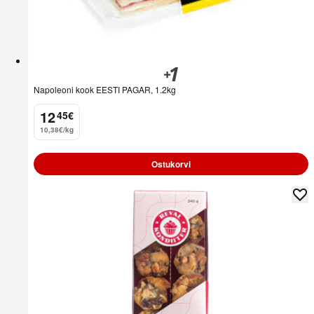
Napoleoni kook EESTI PAGAR, 1.2kg
12
45
€
.
10,38€/kg
Ostukorvi