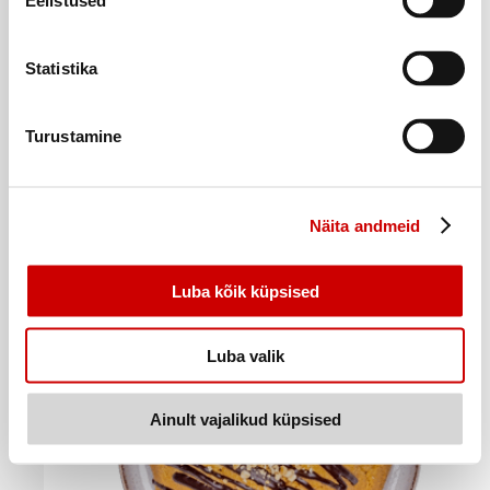
Eelistused
Statistika
Turustamine
Napoleonikook EESTI KONDIITER, 2x110g
3
81
€
.
17,32€/kg
Näita andmeid
Ostukorvi
Luba kõik küpsised
Luba valik
Ainult vajalikud küpsised