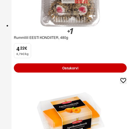
Rummilill EESTI KONDIITER, 480g
4
22
€
.
8,79€/kg
Ostukorvi