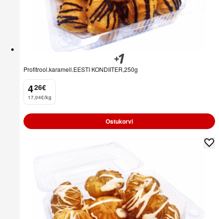
Profitrool.karamell.EESTI KONDIITER,250g
4
26
€
.
17,04€/kg
Ostukorvi