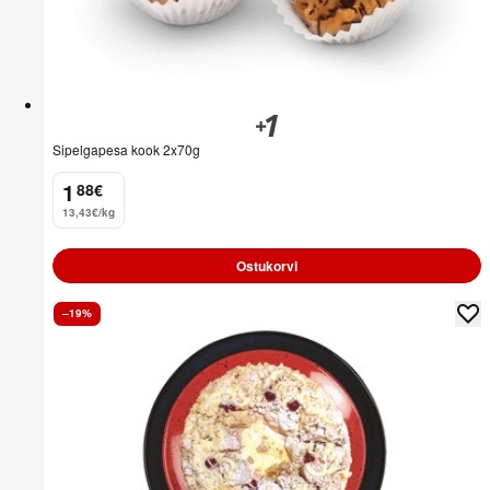
Sipelgapesa kook 2x70g
1
88
€
.
13,43€/kg
Ostukorvi
–19%