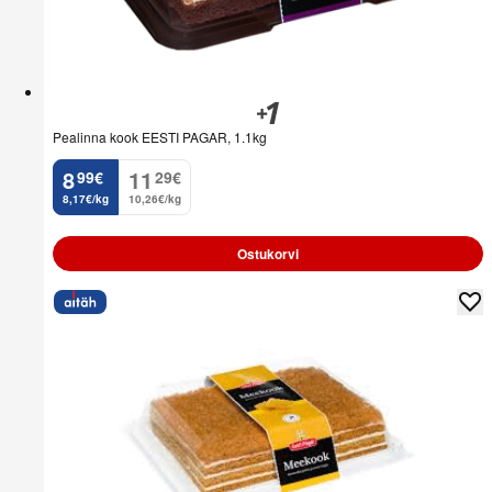
Pealinna kook EESTI PAGAR, 1.1kg
8
11
99
€
29
€
.
.
8,17€/kg
10,26€/kg
Ostukorvi