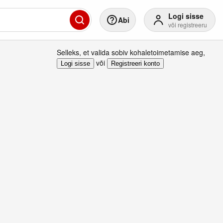
Logi sisse
Abi
või registreeru
Selleks, et valida sobiv kohaletoimetamise aeg
,
või
Logi sisse
Registreeri konto