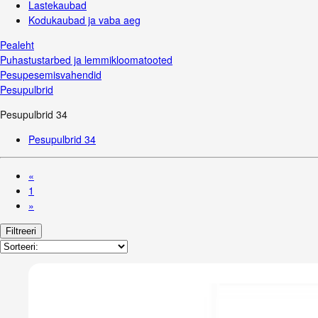
Lastekaubad
Kodukaubad ja vaba aeg
Pealeht
Puhastustarbed ja lemmikloomatooted
Pesupesemisvahendid
Pesupulbrid
Pesupulbrid
34
Pesupulbrid
34
«
1
»
Filtreeri