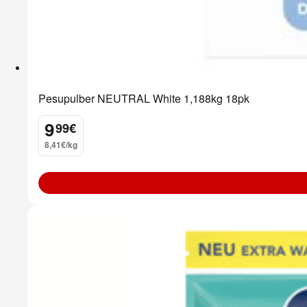
Pesupulber NEUTRAL White 1,188kg 18pk
9
99
€
.
8,41€/kg