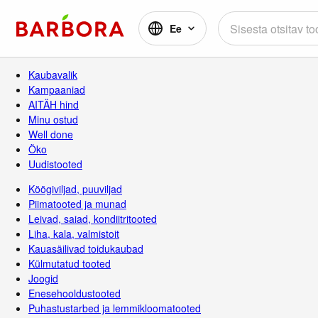
Ee
Kaubavalik
Kampaaniad
AITÄH hind
Minu ostud
Well done
Öko
Uudistooted
Köögiviljad, puuviljad
Piimatooted ja munad
Leivad, saiad, kondiitritooted
Liha, kala, valmistoit
Kauasäilivad toidukaubad
Külmutatud tooted
Joogid
Enesehooldustooted
Puhastustarbed ja lemmikloomatooted