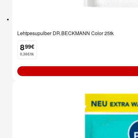
Lehtpesupulber DR.BECKMANN Color 25tk
8
99
€
.
0,36€/tk