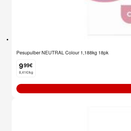
Pesupulber NEUTRAL Colour 1,188kg 18pk
9
99
€
.
8,41€/kg