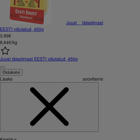
Juust täispiimast
EESTI viilutatud, 450g
3
.
89
€
8,64€/kg
Juust täispiimast EESTI viilutatud, 450g
Ostukorvi
Lisaks soovitame
Kirjeldus