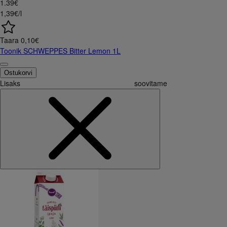
1
.
39
€
1,39€/l
Taara
0,10
€
Toonik SCHWEPPES Bitter Lemon 1L
Ostukorvi
Lisaks soovitame