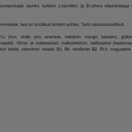
sentraati, tauriini, kofeiini, L-karnitiini, ja B-rühma vitamiinidega
inimestele, kes on tundlikud kofeiini suhtes. Tarbi vastutustundlikult.
5%) (õun, virsik, pirn, ananass, nektariin, mango, banaan), glükoo
raadid), lõhna- ja maitseained, maltodekstriin, säilitusaine (kaaliumso
d tärklis, vitamiinid: niatsiin B3, B6, riboflaviin B2, B12; magusaine 