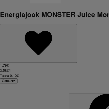
Energiajook MONSTER Juice Mo
1
.
79
€
3,58€/l
Taara
0,10
€
Ostukorvi