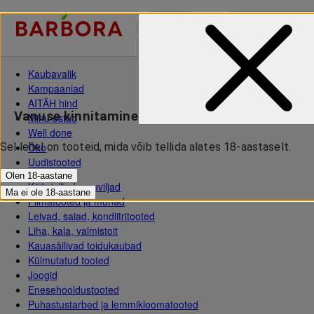
Ee
Kaubavalik
Kampaaniad
AITÄH hind
Vanuse kinnitamine
Minu ostud
Well done
Öko
Sel lehel on tooteid, mida võib tellida alates 18-aastaselt.
Uudistooted
Olen 18-aastane
Köögiviljad, puuviljad
Ma ei ole 18-aastane
Piimatooted ja munad
Leivad, saiad, kondiitritooted
Liha, kala, valmistoit
Kauasäilivad toidukaubad
Külmutatud tooted
Joogid
Enesehooldustooted
Puhastustarbed ja lemmikloomatooted