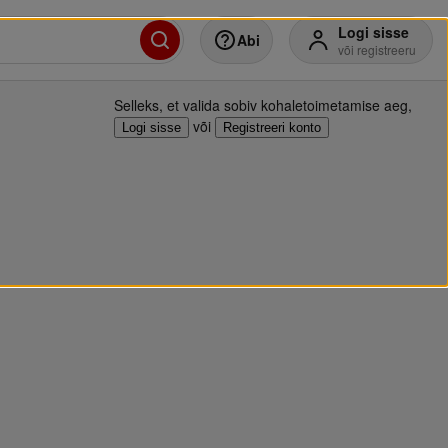
Logi sisse
Abi
või registreeru
Selleks, et valida sobiv kohaletoimetamise aeg
,
või
Logi sisse
Registreeri konto