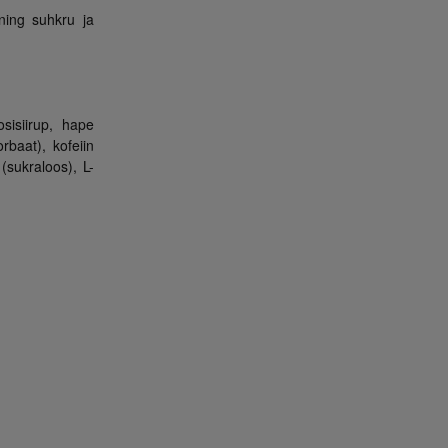
 ning suhkru ja
sisiirup, hape
rbaat), kofeiin
(sukraloos), L-