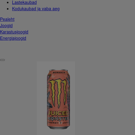
Lastekaubad
Kodukaubad ja vaba aeg
Pealeht
Joogid
Karastusjoogid
Energiajoogid