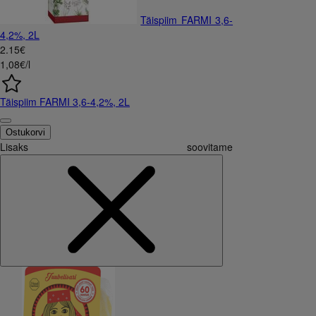
Täispiim FARMI 3,6-
4,2%, 2L
2
.
15
€
1,08€/l
Täispiim FARMI 3,6-4,2%, 2L
Ostukorvi
Lisaks soovitame