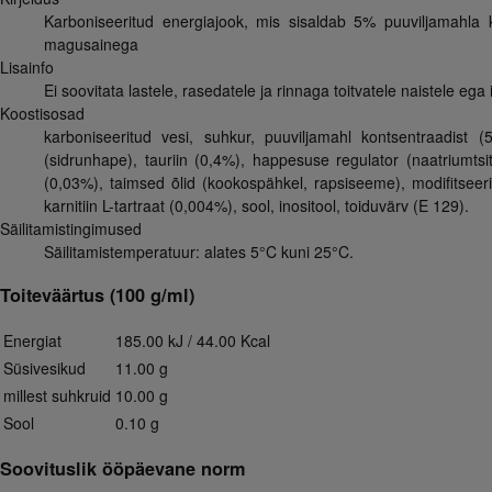
Karboniseeritud energiajook, mis sisaldab 5% puuviljamahla kont
magusainega
Lisainfo
Ei soovitata lastele, rasedatele ja rinnaga toitvatele naistele ega 
Koostisosad
karboniseeritud vesi, suhkur, puuviljamahl kontsentraadist (
(sidrunhape), tauriin (0,4%), happesuse regulator (naatriumtsit
(0,03%), taimsed õlid (kookospähkel, rapsiseeme), modifitseeritu
karnitiin L-tartraat (0,004%), sool, inositool, toiduvärv (E 129).
Säilitamistingimused
Säilitamistemperatuur: alates 5°C kuni 25°C.
Toiteväärtus (100 g/ml)
Energiat
185.00 kJ / 44.00 Kcal
Süsivesikud
11.00 g
millest suhkruid
10.00 g
Sool
0.10 g
Soovituslik ööpäevane norm