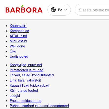
Ee
Kaubavalik
Kampaaniad
AITÄH hind
Minu ostud
Well done
Öko
Uudistooted
Köögiviljad, puuviljad
Piimatooted ja munad
Leivad, saiad, kondiitritooted
Liha, kala, valmistoit
Kauasäilivad toidukaubad
Külmutatud tooted
Joogid
Enesehooldustooted
Puhastustarbed ja lemmikloomatooted