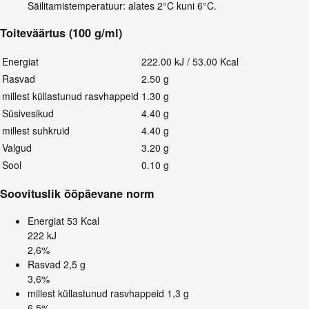
Säilitamistemperatuur: alates 2°C kuni 6°C.
Toiteväärtus (100 g/ml)
Energiat
222.00 kJ / 53.00 Kcal
Rasvad
2.50 g
millest küllastunud rasvhappeid
1.30 g
Süsivesikud
4.40 g
millest suhkruid
4.40 g
Valgud
3.20 g
Sool
0.10 g
Soovituslik ööpäevane norm
Energiat
53 Kcal
222 kJ
2,6%
Rasvad
2,5 g
3,6%
millest küllastunud rasvhappeid
1,3 g
6,5%