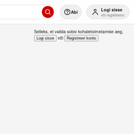
Logi sisse
Abi
või registreeru
Selleks, et valida sobiv kohaletoimetamise aeg
,
või
Logi sisse
Registreeri konto