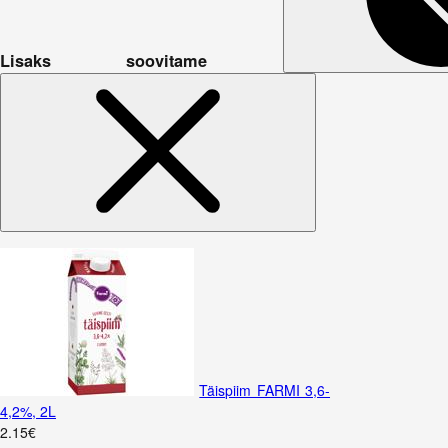
Lisaks soovitame
Täispiim FARMI 3,6-
4,2%, 2L
2
.
15
€