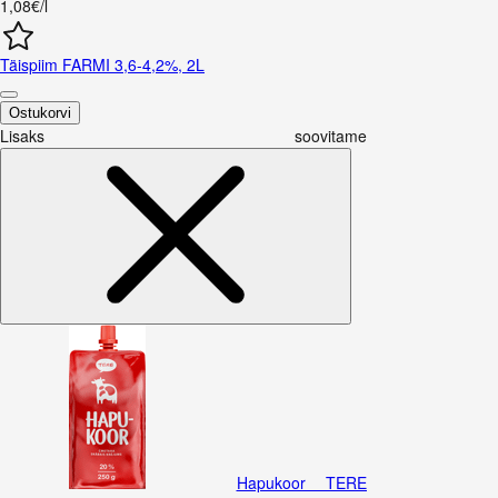
1,08€/l
Täispiim FARMI 3,6-4,2%, 2L
Ostukorvi
Lisaks soovitame
Hapukoor TERE