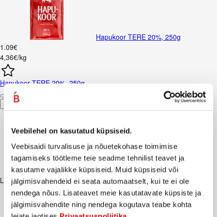
Hapukoor TERE 20%, 250g
1
.
09
€
4,36€/kg
Hapukoor TERE 20%, 250g
Ostukorvi
Veebilehel on kasutatud küpsiseid.
Veebisaidi turvalisuse ja nõuetekohase toimimise
tagamiseks töötleme teie seadme tehnilist teavet ja
kasutame vajalikke küpsiseid. Muid küpsiseid või
Lisaks soovitame
jälgimisvahendeid ei seata automaatselt, kui te ei ole
nendega nõus. Lisateavet meie kasutatavate küpsiste ja
jälgimisvahendite ning nendega kogutava teabe kohta
leiate jaotises
Privaatsuspoliitika
.