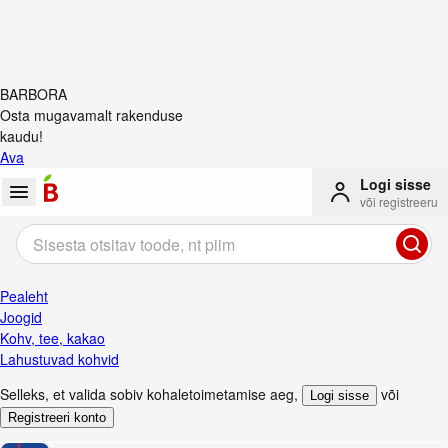
BARBORA
Osta mugavamalt rakenduse
kaudu!
Ava
Logi sisse
või registreeru
Pealeht
Joogid
Kohv, tee, kakao
Lahustuvad kohvid
Selleks, et valida sobiv kohaletoimetamise aeg
,
või
Logi sisse
Registreeri konto