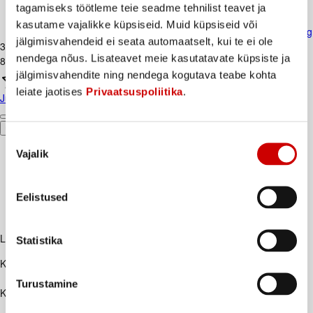
tagamiseks töötleme teie seadme tehnilist teavet ja
kasutame vajalikke küpsiseid. Muid küpsiseid või
Juust täispiimast EESTI viilutatud, 450g
jälgimisvahendeid ei seata automaatselt, kui te ei ole
3
.
89
€
nendega nõus. Lisateavet meie kasutatavate küpsiste ja
8,64€/kg
jälgimisvahendite ning nendega kogutava teabe kohta
leiate jaotises
Privaatsuspoliitika
.
Juust täispiimast EESTI viilutatud, 450g
Ostukorvi
Nõusoleku
Vajalik
valik
Eelistused
Lisaks soovitame
Statistika
Kirjeldus
Eesti Mesi sangaga klaaspurgis
Turustamine
Koostisosad
100% naturaalne eesti mesi