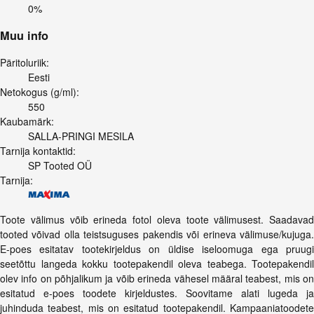
0%
Muu info
Päritoluriik:
Eesti
Netokogus (g/ml):
550
Kaubamärk:
SALLA-PRINGI MESILA
Tarnija kontaktid:
SP Tooted OÜ
Tarnija:
Toote välimus võib erineda fotol oleva toote välimusest. Saadavad
tooted võivad olla teistsuguses pakendis või erineva välimuse/kujuga.
E-poes esitatav tootekirjeldus on üldise iseloomuga ega pruugi
seetõttu langeda kokku tootepakendil oleva teabega. Tootepakendil
olev info on põhjalikum ja võib erineda vähesel määral teabest, mis on
esitatud e-poes toodete kirjeldustes. Soovitame alati lugeda ja
juhinduda teabest, mis on esitatud tootepakendil. Kampaaniatoodete