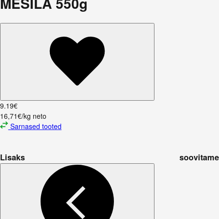
MESILA 550g
9
.
19
€
16,71€/kg neto
Sarnased tooted
Lisaks soovitame