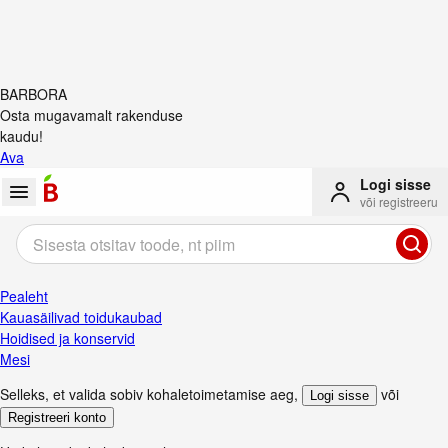
BARBORA
Osta mugavamalt rakenduse
kaudu!
Ava
Logi sisse
või registreeru
Pealeht
Kauasäilivad toidukaubad
Hoidised ja konservid
Mesi
Selleks, et valida sobiv kohaletoimetamise aeg
,
või
Logi sisse
Registreeri konto