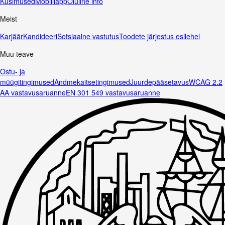
Küsimused
Mobiiliäpp
Oluline info
Meist
Karjäär
Kandideeri
Sotsiaalne vastutus
Toodete järjestus esilehel
Muu teave
Ostu- ja
müügitingimused
Andmekaitsetingimused
Juurdepääsetavus
WCAG 2.2
AA vastavusaruanne
EN 301 549 vastavusaruanne