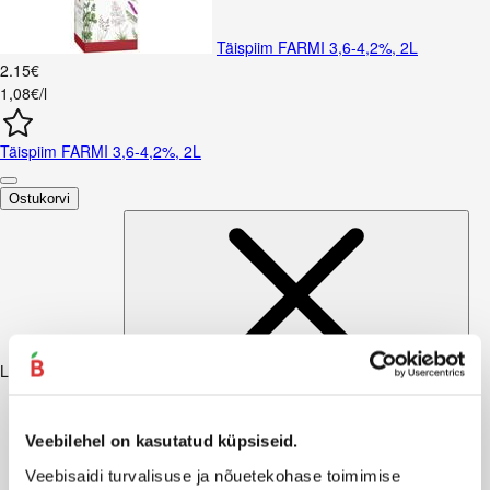
Täispiim FARMI 3,6-4,2%, 2L
2
.
15
€
1,08€/l
Täispiim FARMI 3,6-4,2%, 2L
Ostukorvi
Lisaks soovitame
Veebilehel on kasutatud küpsiseid.
Veebisaidi turvalisuse ja nõuetekohase toimimise