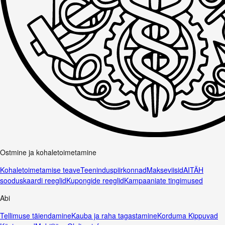
Ostmine ja kohaletoimetamine
Kohaletoimetamise teave
Teeninduspiirkonnad
Makseviisid
AITÄH
sooduskaardi reeglid
Kupongide reeglid
Kampaaniate tingimused
Abi
Tellimuse täiendamine
Kauba ja raha tagastamine
Korduma Kippuvad