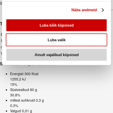
Säilitamistingimused
Säilitada kuivas, jahedas, päikese eest kaitstuna..
Näita andmeid
Säilitamistemperatuur: alates 5°C kuni 25°C.
Toiteväärtus (100 g/ml)
Luba kõik küpsised
Energiat
1255.20 kJ / 300.00 Kcal
Luba valik
Süsivesikud
80.00 g
millest suhkruid
0.30 g
Valgud
0.01 g
Ainult vajalikud küpsised
Soovituslik ööpäevane norm
Energiat
300 Kcal
1255,2 kJ
15%
Süsivesikud
80 g
30,8%
millest suhkruid
0,3 g
0,3%
Valgud
0,01 g