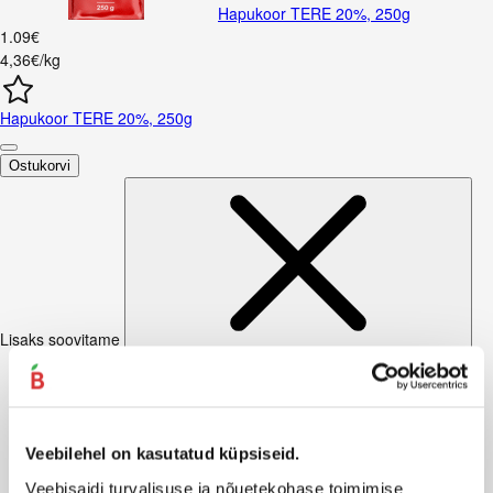
Hapukoor TERE 20%, 250g
1
.
09
€
4,36€/kg
Hapukoor TERE 20%, 250g
Ostukorvi
Lisaks soovitame
Veebilehel on kasutatud küpsiseid.
Veebisaidi turvalisuse ja nõuetekohase toimimise