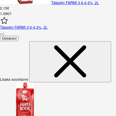
Täispiim FARMI 3,6-4,2%, 2L
2
.
15
€
1,08€/l
Täispiim FARMI 3,6-4,2%, 2L
Ostukorvi
Lisaks soovitame