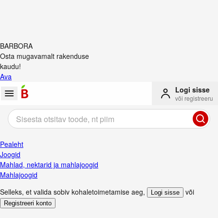
BARBORA
Osta mugavamalt rakenduse
kaudu!
Ava
Logi sisse
või registreeru
Pealeht
Joogid
Mahlad, nektarid ja mahlajoogid
Mahlajoogid
Selleks, et valida sobiv kohaletoimetamise aeg
,
või
Logi sisse
Registreeri konto