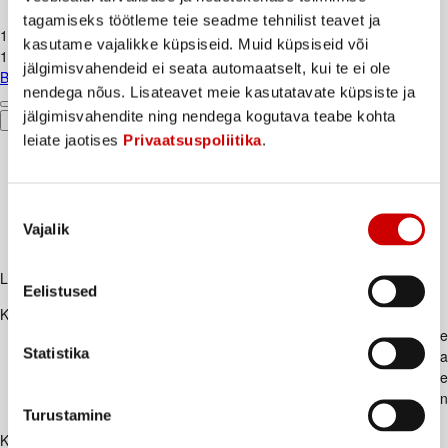
Banaan, kg
tagamiseks töötleme teie seadme tehnilist teavet ja
1
.
29
€
kasutame vajalikke küpsiseid. Muid küpsiseid või
1,29€/kg
jälgimisvahendeid ei seata automaatselt, kui te ei ole
Banaan, kg
nendega nõus. Lisateavet meie kasutatavate küpsiste ja
jälgimisvahendite ning nendega kogutava teabe kohta
Ostukorvi
leiate jaotises
Privaatsuspoliitika
.
Nõusoleku
Vajalik
valik
Lisaks soovitame
Eelistused
Kirjeldus
Kõige ilusamas õunaaias kasvab ka mõni kena kirsipuu. Natuke
Statistika
kirsimahla teeb õunamahlajoogi ainult maitsvamaks ja
erksamaks. Kui õunad oleks kandilised, oleks neid hea riiulile
ritta laduda ja väikseks värskenduseks ampsata. Õnneks on
Turustamine
Limpal asenduseks pakkuda lonksuke mahlajooki!
Koostisosad