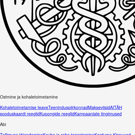
Ostmine ja kohaletoimetamine
Kohaletoimetamise teave
Teeninduspiirkonnad
Makseviisid
AITÄH
sooduskaardi reeglid
Kupongide reeglid
Kampaaniate tingimused
Abi
Tellimuse täiendamine
Kauba ja raha tagastamine
Korduma Kippuvad