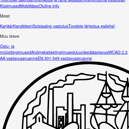
Küsimused
Mobiiliäpp
Oluline info
Meist
Karjäär
Kandideeri
Sotsiaalne vastutus
Toodete järjestus esilehel
Muu teave
Ostu- ja
müügitingimused
Andmekaitsetingimused
Juurdepääsetavus
WCAG 2.2
AA vastavusaruanne
EN 301 549 vastavusaruanne