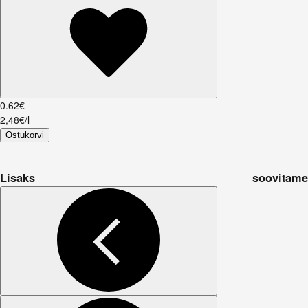
0
.
62
€
2,48€/l
Ostukorvi
Lisaks soovitame