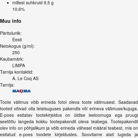
millest suhkruid
9,5 g
10,6%
Muu info
Päritoluriik:
Eesti
Netokogus (g/ml):
250
Kaubamärk:
LIMPA
Tarnija kontaktid:
A. Le Coq AS
Tarnija:
Toote välimus võib erineda fotol oleva toote välimusest. Saadavad
tooted võivad olla teistsuguses pakendis või erineva välimuse/kujuga.
E-poes esitatav tootekirjeldus on üldise iseloomuga ega pruugi
seetõttu langeda kokku tootepakendil oleva teabega. Tootepakendil
olev info on põhjalikum ja võib erineda vähesel määral teabest, mis on
esitatud e-poes toodete kirjeldustes. Soovitame alati lugeda ja