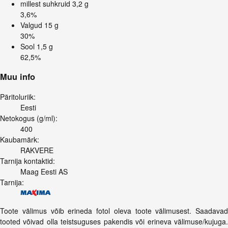
millest suhkruid
3,2 g
3,6%
Valgud
15 g
30%
Sool
1,5 g
62,5%
Muu info
Päritoluriik:
Eesti
Netokogus (g/ml):
400
Kaubamärk:
RAKVERE
Tarnija kontaktid:
Maag Eesti AS
Tarnija:
Toote välimus võib erineda fotol oleva toote välimusest. Saadavad
tooted võivad olla teistsuguses pakendis või erineva välimuse/kujuga.