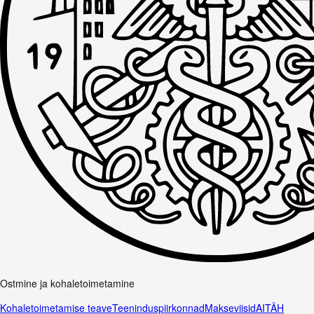
Ostmine ja kohaletoimetamine
Kohaletoimetamise teave
Teeninduspiirkonnad
Makseviisid
AITÄH