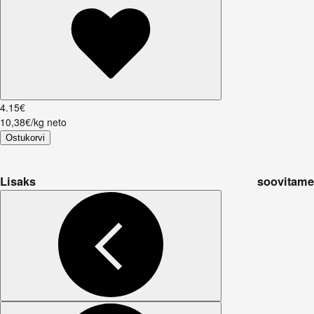
4
.
15
€
10,38€/kg neto
Ostukorvi
Lisaks soovitame