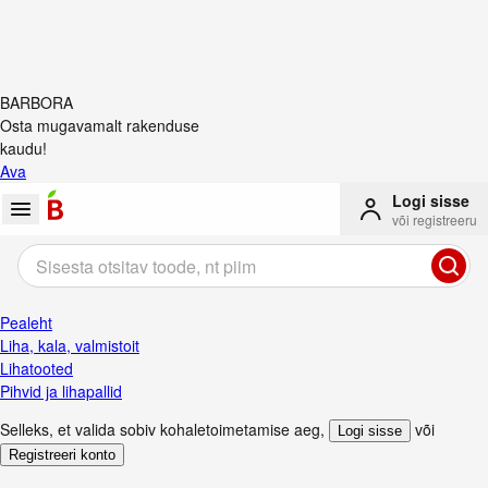
BARBORA
Osta mugavamalt rakenduse
kaudu!
Ava
Logi sisse
või registreeru
Pealeht
Liha, kala, valmistoit
Lihatooted
Pihvid ja lihapallid
Selleks, et valida sobiv kohaletoimetamise aeg
,
või
Logi sisse
Registreeri konto