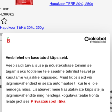
Hapukoor TERE 20%, 250g
1
.
09
€
4,36€/kg
Hapukoor TERE 20%, 250g
Ostukorvi
Veebilehel on kasutatud küpsiseid.
Veebisaidi turvalisuse ja nõuetekohase toimimise
tagamiseks töötleme teie seadme tehnilist teavet ja
Lisaks soovitame
kasutame vajalikke küpsiseid. Muid küpsiseid või
jälgimisvahendeid ei seata automaatselt, kui te ei ole
Kirjeldus
nendega nõus. Lisateavet meie kasutatavate küpsiste ja
Tõeline legend ja Rakvere klassika, pihvid, mis on katnud
jälgimisvahendite ning nendega kogutava teabe kohta
eestimaalaste toidulaudasid ning rõõmustanud maitsemeeli juba
leiate jaotises
Privaatsuspoliitika
.
üle 20 aasta. Pihvid on valmistatud seahakklihast (lihasisaldus
67%), klassikalise koduse maitsestusega ning taimses õlis