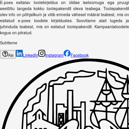
E-poes esitatav tootekirjeldus on üldise iseloomuga ega pruugi
seetõttu langeda kokku tootepakendil oleva teabega. Tootepakendil
olev info on põhjalikum ja võib erineda vähesel määral teabest, mis on
esitatud e-poes toodete kirjeldustes. Soovitame alati lugeda ja
juhinduda teabest, mis on esitatud tootepakendil. Kampaaniatoodete
kogus on piiratud.
Suhtleme
LinkedIn
Instagram
Facebook
Abi