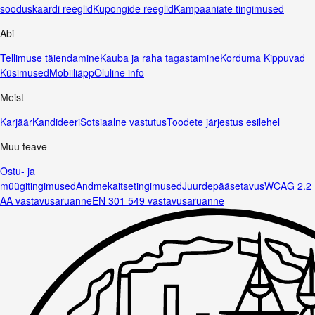
sooduskaardi reeglid
Kupongide reeglid
Kampaaniate tingimused
Abi
Tellimuse täiendamine
Kauba ja raha tagastamine
Korduma Kippuvad
Küsimused
Mobiiliäpp
Oluline info
Meist
Karjäär
Kandideeri
Sotsiaalne vastutus
Toodete järjestus esilehel
Muu teave
Ostu- ja
müügitingimused
Andmekaitsetingimused
Juurdepääsetavus
WCAG 2.2
AA vastavusaruanne
EN 301 549 vastavusaruanne