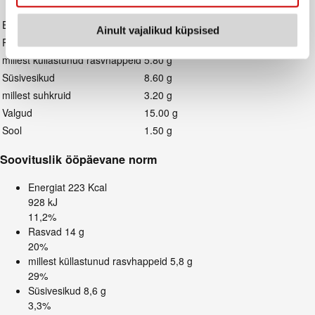
Energiat
928.00 kJ / 223.00 Kcal
Ainult vajalikud küpsised
Rasvad
14.00 g
millest küllastunud rasvhappeid
5.80 g
Süsivesikud
8.60 g
millest suhkruid
3.20 g
Valgud
15.00 g
Sool
1.50 g
Soovituslik ööpäevane norm
Energiat
223 Kcal
928 kJ
11,2%
Rasvad
14 g
20%
millest küllastunud rasvhappeid
5,8 g
29%
Süsivesikud
8,6 g
3,3%