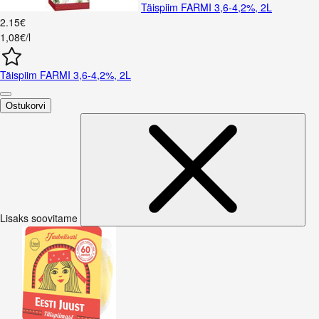
Täispiim FARMI 3,6-4,2%, 2L
2
.
15
€
1,08€/l
Täispiim FARMI 3,6-4,2%, 2L
Ostukorvi
Lisaks soovitame