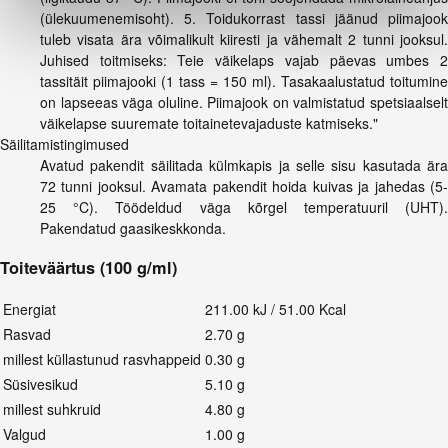
(ülekuumenemisoht). 5. Toidukorrast tassi jäänud piimajook
tuleb visata ära võimalikult kiiresti ja vähemalt 2 tunni jooksul.
Juhised toitmiseks: Teie väikelaps vajab päevas umbes 2
tassitäit piimajooki (1 tass = 150 ml). Tasakaalustatud toitumine
on lapseeas väga oluline. Piimajook on valmistatud spetsiaalselt
väikelapse suuremate toitainetevajaduste katmiseks."
Säilitamistingimused
Avatud pakendit säilitada külmkapis ja selle sisu kasutada ära
72 tunni jooksul. Avamata pakendit hoida kuivas ja jahedas (5-
25 °C). Töödeldud väga kõrgel temperatuuril (UHT).
Pakendatud gaasikeskkonda.
Toiteväärtus (100 g/ml)
Energiat
211.00 kJ / 51.00 Kcal
Rasvad
2.70 g
millest küllastunud rasvhappeid
0.30 g
Süsivesikud
5.10 g
millest suhkruid
4.80 g
Valgud
1.00 g