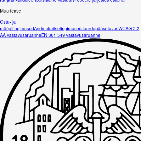
Muu teave
Ostu- ja
müügitingimused
Andmekaitsetingimused
Juurdepääsetavus
WCAG 2.2
AA vastavusaruanne
EN 301 549 vastavusaruanne