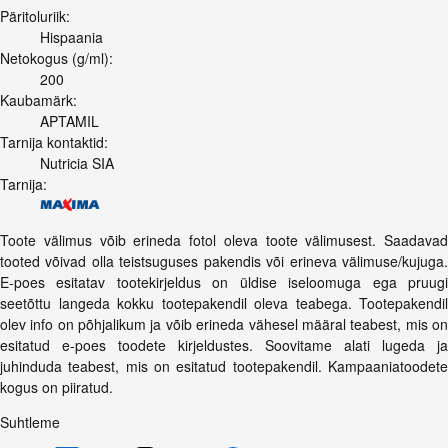
Päritoluriik:
Hispaania
Netokogus (g/ml):
200
Kaubamärk:
APTAMIL
Tarnija kontaktid:
Nutricia SIA
Tarnija:
Toote välimus võib erineda fotol oleva toote välimusest. Saadavad
tooted võivad olla teistsuguses pakendis või erineva välimuse/kujuga.
E-poes esitatav tootekirjeldus on üldise iseloomuga ega pruugi
seetõttu langeda kokku tootepakendil oleva teabega. Tootepakendil
olev info on põhjalikum ja võib erineda vähesel määral teabest, mis on
esitatud e-poes toodete kirjeldustes. Soovitame alati lugeda ja
juhinduda teabest, mis on esitatud tootepakendil. Kampaaniatoodete
kogus on piiratud.
Suhtleme