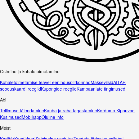
Ostmine ja kohaletoimetamine
Kohaletoimetamise teave
Teeninduspiirkonnad
Makseviisid
AITÄH
sooduskaardi reeglid
Kupongide reeglid
Kampaaniate tingimused
Abi
Tellimuse täiendamine
Kauba ja raha tagastamine
Korduma Kippuvad
Küsimused
Mobiiliäpp
Oluline info
Meist
Karjäär
Kandideeri
Sotsiaalne vastutus
Toodete järjestus esilehel