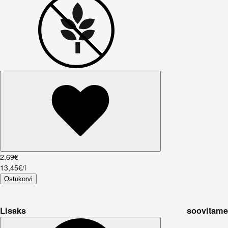
2
.
69
€
13,45€/l
Ostukorvi
Lisaks soovitame