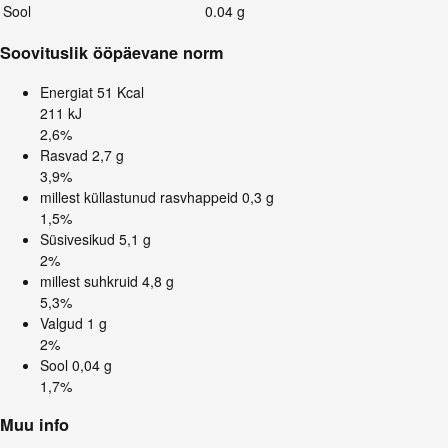
Sool
0.04 g
Soovituslik ööpäevane norm
Energiat
51 Kcal
211 kJ
2,6%
Rasvad
2,7 g
3,9%
millest küllastunud rasvhappeid
0,3 g
1,5%
Süsivesikud
5,1 g
2%
millest suhkruid
4,8 g
5,3%
Valgud
1 g
2%
Sool
0,04 g
1,7%
Muu info