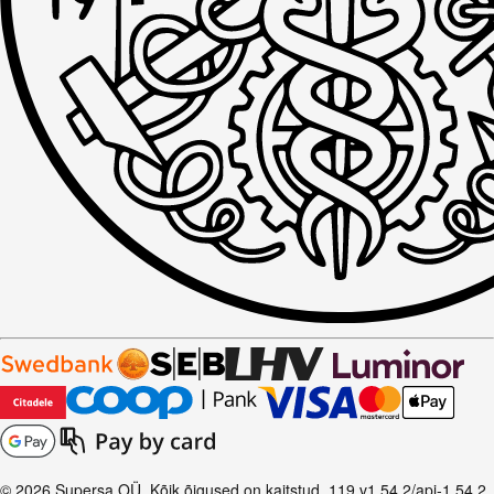
© 2026 Supersa OÜ. Kõik õigused on kaitstud.
119
v1.54.2
/api-
1.54.2