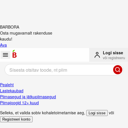
BARBORA
Osta mugavamalt rakenduse
kaudu!
Ava
Logi sisse
või registreeru
Pealeht
Lastekaubad
Piimasegud ja jätkupiimasegud
Piimajoogid 12+ kuud
Selleks, et valida sobiv kohaletoimetamise aeg
,
või
Logi sisse
Registreeri konto