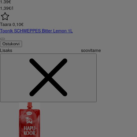
1
.
39
€
1,39€/l
Taara
0,10
€
Toonik SCHWEPPES Bitter Lemon 1L
Ostukorvi
Lisaks soovitame