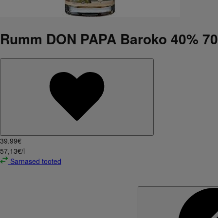
Rumm DON PAPA Baroko 40% 70
39
.
99
€
57,13€/l
Sarnased tooted