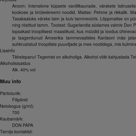
Aroom: Intensiivne küpsete vanillikaunade, värskete tsitruse
kookose ja brüleekreemi noodid. Maitse: Pehme ja rikkalik. Mait
Tasakaaluks värske laim ja kuiv tammevürts. Lõppmaitse on püsiv
ning röstitud tamm. Tootest: Sugarlandia südames valmiv Don P
lopsakast troopilisest maastikust, kus müüdid ja loodus ühinev
ja laagerdunud Ameerika tammevaatides Kanlaoni mäe jalamil,
suhkrustatud troopiliste puuviljade ja mee nootidega, mis kulmin
Lisainfo
Tähelepanu! Tegemist on alkoholiga. Alkohol võib kahjustada Teie
Alkoholisisaldus
Alk. 40% vol
Muu info
Päritoluriik:
Filipiinid
Netokogus (g/ml):
700
Kaubamärk:
DON PAPA
Tarnija kontaktid: