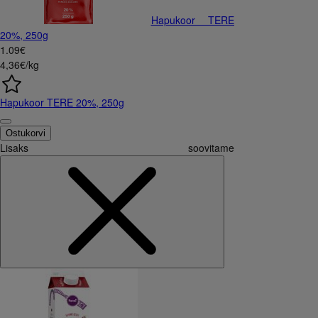
Hapukoor TERE
20%, 250g
1
.
09
€
4,36€/kg
Hapukoor TERE 20%, 250g
Ostukorvi
Lisaks soovitame