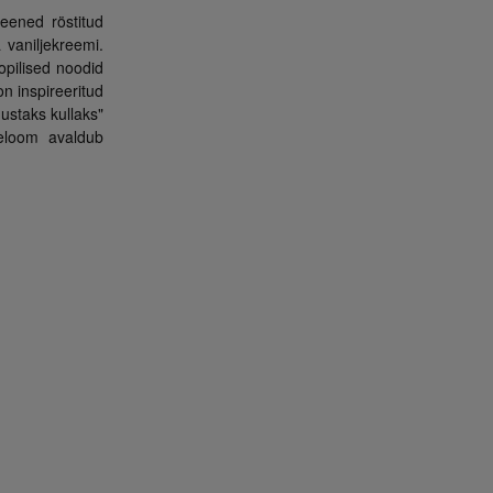
eened röstitud
 vaniljekreemi.
opilised noodid
n inspireeritud
ustaks kullaks"
seloom avaldub