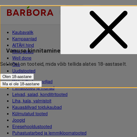
Ee
Kaubavalik
Kampaaniad
AITÄH hind
Vanuse kinnitamine
Minu ostud
Well done
Öko
Sel lehel on tooteid, mida võib tellida alates 18-aastaselt.
Uudistooted
Olen 18-aastane
Köögiviljad, puuviljad
Ma ei ole 18-aastane
Piimatooted ja munad
Leivad, saiad, kondiitritooted
Liha, kala, valmistoit
Kauasäilivad toidukaubad
Külmutatud tooted
Joogid
Enesehooldustooted
Puhastustarbed ja lemmikloomatooted