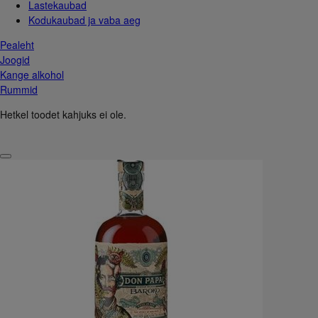
Lastekaubad
Kodukaubad ja vaba aeg
Pealeht
Joogid
Kange alkohol
Rummid
Hetkel toodet kahjuks ei ole.