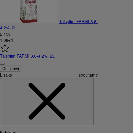
Täispiim FARMI 3,6-
4,2%, 2L
2
.
15
€
1,08€/l
Täispiim FARMI 3,6-4,2%, 2L
Ostukorvi
Lisaks soovitame
Kirjeldus