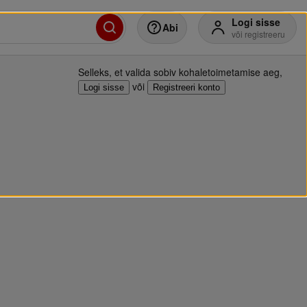
Logi sisse
Abi
või registreeru
Selleks, et valida sobiv kohaletoimetamise aeg
,
või
Logi sisse
Registreeri konto