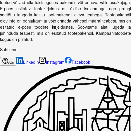
tooted võivad olla teistsuguses pakendis või erineva välimuse/kujuga.
E-poes esitatav tootekirjeldus on üldise iseloomuga ega pruugi
seetõttu langeda kokku tootepakendil oleva teabega. Tootepakendil
olev info on põhjalikum ja võib erineda vähesel määral teabest, mis on
esitatud e-poes toodete kirjeldustes. Soovitame alati lugeda ja
juhinduda teabest, mis on esitatud tootepakendil. Kampaaniatoodete
kogus on piiratud.
Suhtleme
LinkedIn
Instagram
Facebook
Abi