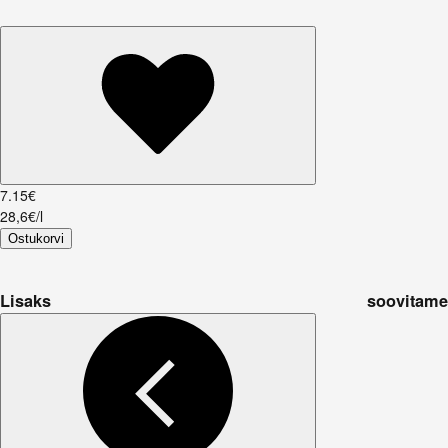
7
.
15
€
28,6€/l
Ostukorvi
Lisaks soovitame