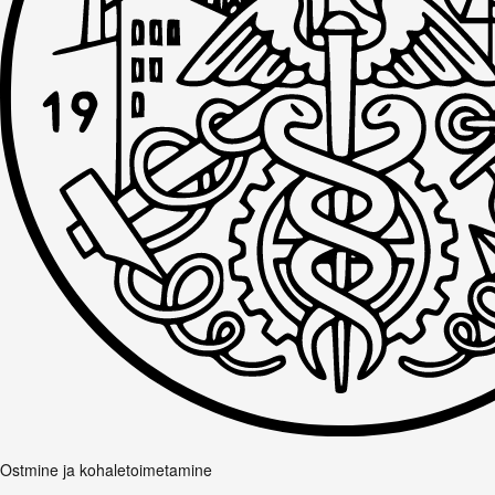
Ostmine ja kohaletoimetamine