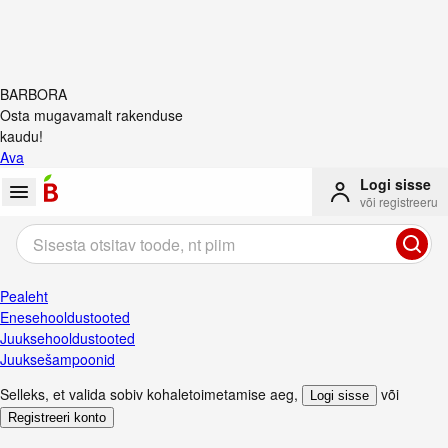
BARBORA
Osta mugavamalt rakenduse
kaudu!
Ava
Logi sisse
või registreeru
Pealeht
Enesehooldustooted
Juuksehooldustooted
Juuksešampoonid
Selleks, et valida sobiv kohaletoimetamise aeg
,
või
Logi sisse
Registreeri konto