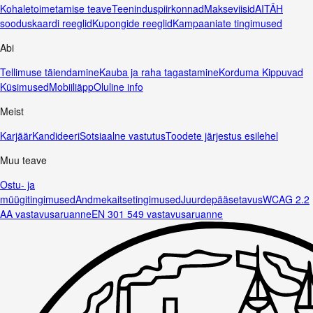
Kohaletoimetamise teave
Teeninduspiirkonnad
Makseviisid
AITÄH
sooduskaardi reeglid
Kupongide reeglid
Kampaaniate tingimused
Abi
Tellimuse täiendamine
Kauba ja raha tagastamine
Korduma Kippuvad
Küsimused
Mobiiliäpp
Oluline info
Meist
Karjäär
Kandideeri
Sotsiaalne vastutus
Toodete järjestus esilehel
Muu teave
Ostu- ja
müügitingimused
Andmekaitsetingimused
Juurdepääsetavus
WCAG 2.2
AA vastavusaruanne
EN 301 549 vastavusaruanne