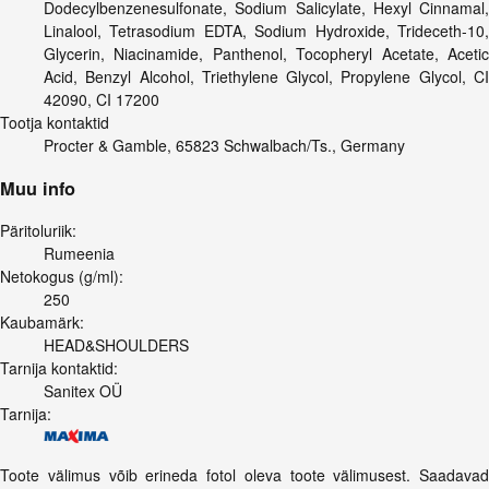
Dodecylbenzenesulfonate, Sodium Salicylate, Hexyl Cinnamal,
Linalool, Tetrasodium EDTA, Sodium Hydroxide, Trideceth-10,
Glycerin, Niacinamide, Panthenol, Tocopheryl Acetate, Acetic
Acid, Benzyl Alcohol, Triethylene Glycol, Propylene Glycol, CI
42090, CI 17200
Tootja kontaktid
Procter & Gamble, 65823 Schwalbach/Ts., Germany
Muu info
Päritoluriik:
Rumeenia
Netokogus (g/ml):
250
Kaubamärk:
HEAD&SHOULDERS
Tarnija kontaktid:
Sanitex OÜ
Tarnija:
Toote välimus võib erineda fotol oleva toote välimusest. Saadavad