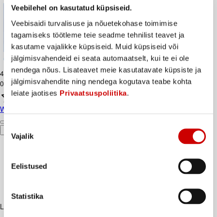
Veebilehel on kasutatud küpsiseid.
Veebisaidi turvalisuse ja nõuetekohase toimimise
tagamiseks töötleme teie seadme tehnilist teavet ja
kasutame vajalikke küpsiseid. Muid küpsiseid või
jälgimisvahendeid ei seata automaatselt, kui te ei ole
WC paber ZEWA Moll valge 3kih. 12rl
nendega nõus. Lisateavet meie kasutatavate küpsiste ja
4
.
99
€
jälgimisvahendite ning nendega kogutava teabe kohta
0,42€/tk
leiate jaotises
Privaatsuspoliitika
.
WC paber ZEWA Moll valge 3kih. 12rl
Nõusoleku
Ostukorvi
Vajalik
valik
Eelistused
Statistika
Lisaks soovitame