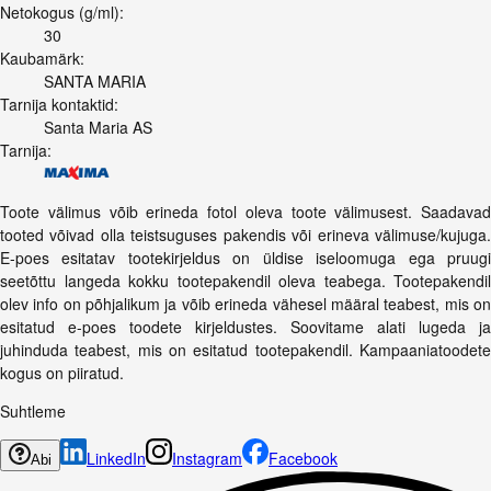
Netokogus (g/ml):
30
Kaubamärk:
SANTA MARIA
Tarnija kontaktid:
Santa Maria AS
Tarnija:
Toote välimus võib erineda fotol oleva toote välimusest. Saadavad
tooted võivad olla teistsuguses pakendis või erineva välimuse/kujuga.
E-poes esitatav tootekirjeldus on üldise iseloomuga ega pruugi
seetõttu langeda kokku tootepakendil oleva teabega. Tootepakendil
olev info on põhjalikum ja võib erineda vähesel määral teabest, mis on
esitatud e-poes toodete kirjeldustes. Soovitame alati lugeda ja
juhinduda teabest, mis on esitatud tootepakendil. Kampaaniatoodete
kogus on piiratud.
Suhtleme
LinkedIn
Instagram
Facebook
Abi