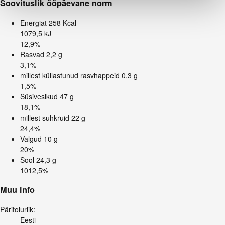
Soovituslik ööpäevane norm
Energiat
258 Kcal
1079,5 kJ
12,9%
Rasvad
2,2 g
3,1%
millest küllastunud rasvhappeid
0,3 g
1,5%
Süsivesikud
47 g
18,1%
millest suhkruid
22 g
24,4%
Valgud
10 g
20%
Sool
24,3 g
1012,5%
Muu info
Päritoluriik:
Eesti