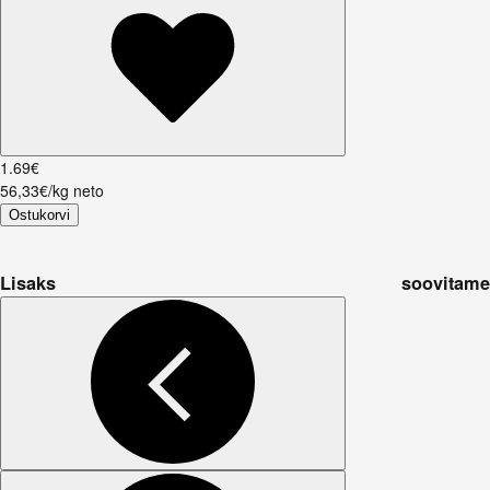
1
.
69
€
56,33€/kg neto
Ostukorvi
Lisaks soovitame