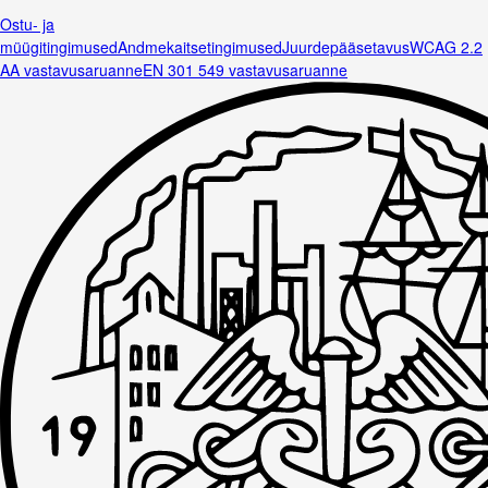
Ostu- ja
müügitingimused
Andmekaitsetingimused
Juurdepääsetavus
WCAG 2.2
AA vastavusaruanne
EN 301 549 vastavusaruanne