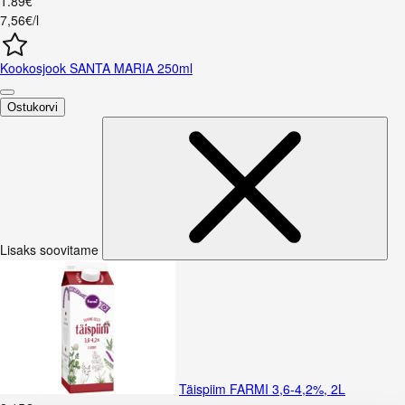
1
.
89
€
7,56€/l
Kookosjook SANTA MARIA 250ml
Ostukorvi
Lisaks soovitame
Täispiim FARMI 3,6-4,2%, 2L