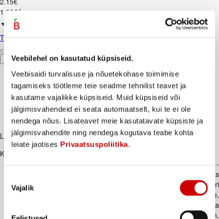
2
.
15
€
1,08€/l
Täispiim FARMI 3,6-4,2%, 2L
Veebilehel on kasutatud küpsiseid.
Ostukorvi
Veebisaidi turvalisuse ja nõuetekohase toimimise
tagamiseks töötleme teie seadme tehnilist teavet ja
kasutame vajalikke küpsiseid. Muid küpsiseid või
jälgimisvahendeid ei seata automaatselt, kui te ei ole
nendega nõus. Lisateavet meie kasutatavate küpsiste ja
jälgimisvahendite ning nendega kogutava teabe kohta
Lisaks soovitame
leiate jaotises
Privaatsuspoliitika
.
Kirjeldus
Keskmiselt vürtsikas Aasia maitseaine Tom Kha supi jaoks -
klassikaline Tai supp, millel on mõnusalt vürtsikas ja hapukas
Nõusoleku
maitse. Santa Maria Tom Kha segu lisab supile ingveri, koriandri
Vajalik
valik
ja kalakastme Tai maitseid. Valmista kookospiima, seente,
krõbedate köögiviljade ja kana või krevettidega. • Teeb Tom Kha
vürtsika ja hapu supi valmistamise lihtsaks • Lisa kookospiim,
Eelistused