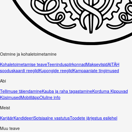
Ostmine ja kohaletoimetamine
Kohaletoimetamise teave
Teeninduspiirkonnad
Makseviisid
AITÄH
sooduskaardi reeglid
Kupongide reeglid
Kampaaniate tingimused
Abi
Tellimuse täiendamine
Kauba ja raha tagastamine
Korduma Kippuvad
Küsimused
Mobiiliäpp
Oluline info
Meist
Karjäär
Kandideeri
Sotsiaalne vastutus
Toodete järjestus esilehel
Muu teave