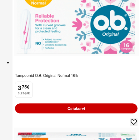
Tampoonid O.B. Original Normal 16tk
3
75
€
.
0,23€/tk
Ostukorvi