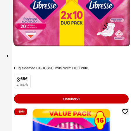
Hüg.sidemed LIBRESSE Invis.Norm DUO 20tk
3
65
€
.
0,18€/tk
Ostukorvi
–30%