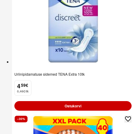
Uriinipidamatuse sidemed TENA Extra 10tk
4
59
€
.
0,46€/tk
Ostukorvi
–30%