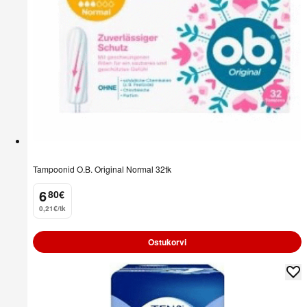
Tampoonid O.B. Original Normal 32tk
6
80
€
.
0,21€/tk
Ostukorvi