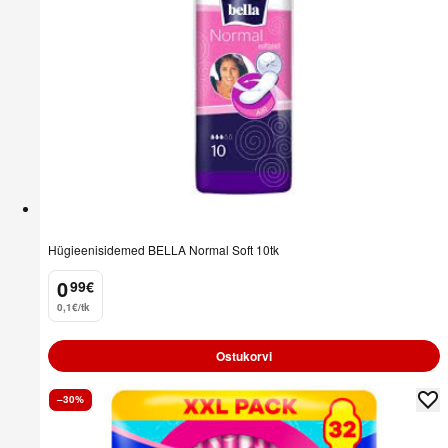
Hügieenisidemed BELLA Normal Soft 10tk
0
99
€
.
0,1€/tk
Ostukorvi
–30%