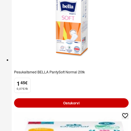
Pesukaitsmed BELLA PantySoft Normal 20tk
1
45
€
.
0,07€/tk
Ostukorvi