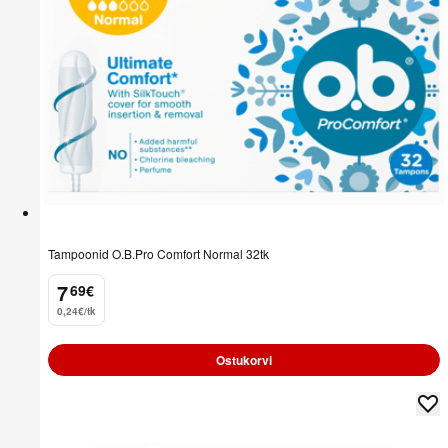
Tampoonid O.B.Pro Comfort Normal 32tk
7
69
€
.
0,24€/tk
Ostukorvi