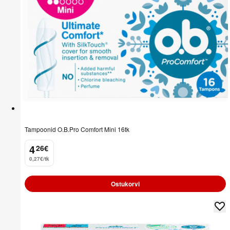
Tampoonid O.B.Pro Comfort Mini 16tk
4
26
€
.
0,27€/tk
Ostukorvi