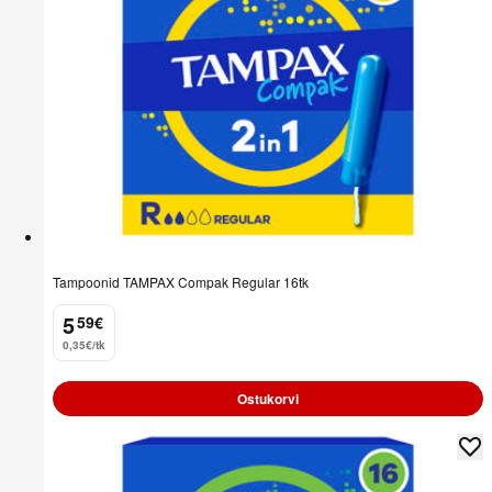
Tampoonid TAMPAX Compak Regular 16tk
5
59
€
.
0,35€/tk
Ostukorvi