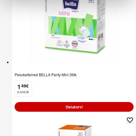
Pesukaitsmed BELLA Panty Mini 36tk
1
49
€
.
0,04€/tk
Ostukorvi