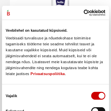
Veebilehel on kasutatud küpsiseid.
Veebisaidi turvalisuse ja nõuetekohase toimimise
tagamiseks töötleme teie seadme tehnilist teavet ja
kasutame vajalikke küpsiseid. Muid küpsiseid või
jälgimisvahendeid ei seata automaatselt, kui te ei ole
Hügieenisidemed BELLA NovaMaxi soft 10tk
nendega nõus. Lisateavet meie kasutatavate küpsiste ja
jälgimisvahendite ning nendega kogutava teabe kohta
1
45
€
.
leiate jaotises
Privaatsuspoliitika
.
0,15€/tk
Ostukorvi
Nõusoleku
Vajalik
valik