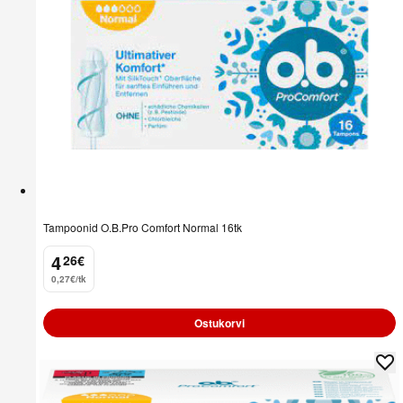
Tampoonid O.B.Pro Comfort Normal 16tk
4
26
€
.
0,27€/tk
Ostukorvi