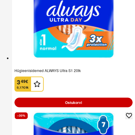
Hügieenisidemed ALWAYS Ultra S1 20tk
3
49
€
.
0,17€/tk
Ostukorvi
–30%