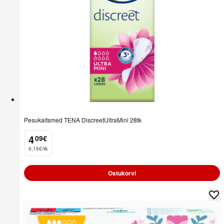
Pesukaitsmed TENA DiscreetUltraMini 28tk
4
09
€
.
0,15€/tk
Ostukorvi