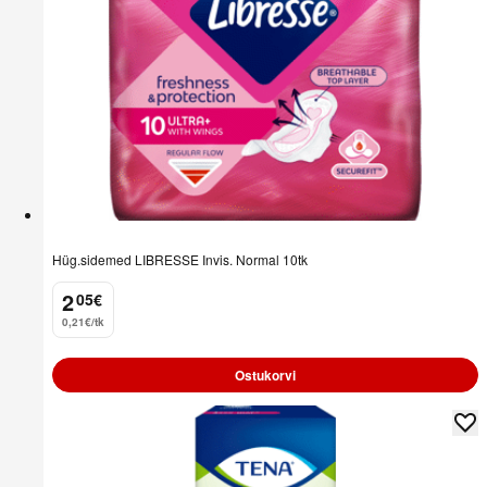
Hüg.sidemed LIBRESSE Invis. Normal 10tk
2
05
€
.
0,21€/tk
Ostukorvi