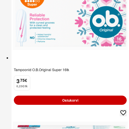
Tampoonid O.B.Original Super 16tk
3
75
€
.
0,23€/tk
Ostukorvi