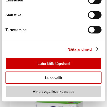
Eelistused
Statistika
Turustamine
Näita andmeid
Hügieenisidemed BELLA Classic Nova 10tk
Luba kõik küpsised
1
39
€
.
0,14€/tk
Luba valik
Ostukorvi
Ainult vajalikud küpsised