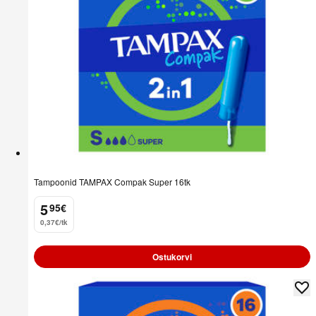
Tampoonid TAMPAX Compak Super 16tk
5
95
€
.
0,37€/tk
Ostukorvi