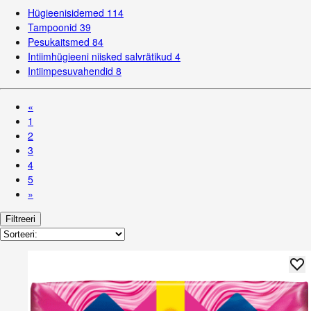
Hügieenisidemed
114
Tampoonid
39
Pesukaitsmed
84
Intiimhügieeni niisked salvrätikud
4
Intiimpesuvahendid
8
«
1
2
3
4
5
»
Filtreeri