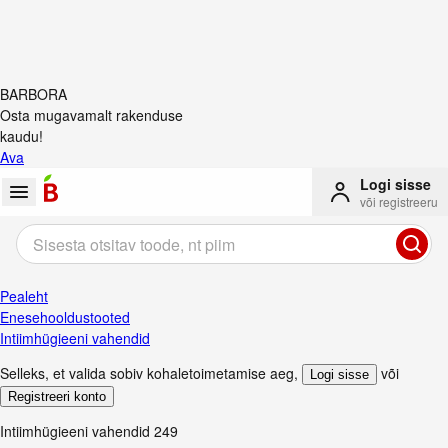
BARBORA
Osta mugavamalt rakenduse
kaudu!
Ava
Logi sisse
või registreeru
Pealeht
Enesehooldustooted
Intiimhügieeni vahendid
Selleks, et valida sobiv kohaletoimetamise aeg
,
või
Logi sisse
Registreeri konto
Intiimhügieeni vahendid
249