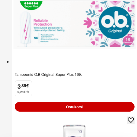
Tampoonid O.B.Original Super Plus 16tk
3
89
€
.
0,24€/tk
Ostukorvi