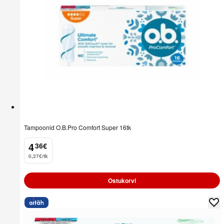
Tampoonid O.B.Pro Comfort Super 16tk
4
36
€
.
0,27€/tk
Ostukorvi