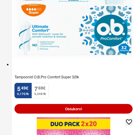
Tampoonid O.B.Pro Comfort Super 32tk
5
7
49
€
69
€
.
.
0,17€/tk
0,24€/tk
Ostukorvi