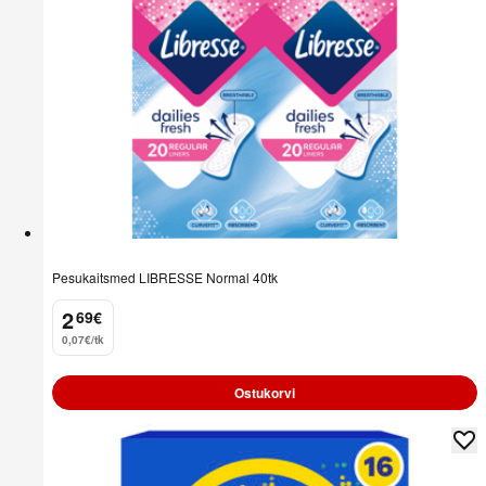
Pesukaitsmed LIBRESSE Normal 40tk
2
69
€
.
0,07€/tk
Ostukorvi