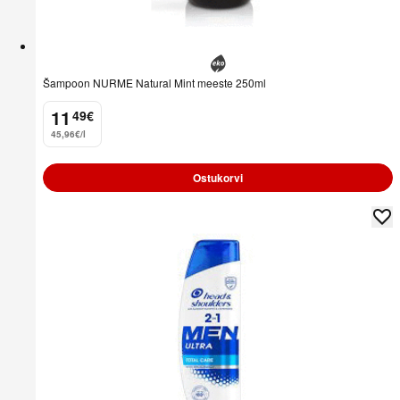
Šampoon NURME Natural Mint meeste 250ml
11
49
€
.
45,96€/l
Ostukorvi