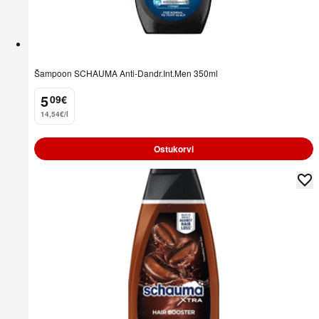
Šampoon SCHAUMA Anti-Dandr.Int.Men 350ml
5
09
€
.
14,54€/l
Ostukorvi