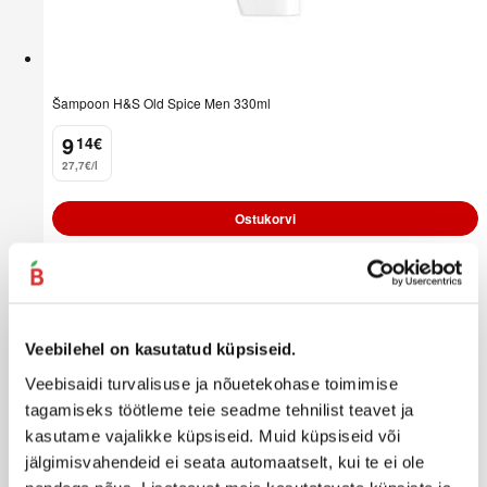
Šampoon H&S Old Spice Men 330ml
9
14
€
.
27,7€/l
Ostukorvi
Veebilehel on kasutatud küpsiseid.
Veebisaidi turvalisuse ja nõuetekohase toimimise
tagamiseks töötleme teie seadme tehnilist teavet ja
kasutame vajalikke küpsiseid. Muid küpsiseid või
jälgimisvahendeid ei seata automaatselt, kui te ei ole