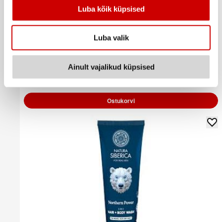
Luba kõik küpsised
Luba valik
Šampoon LILIEN Charcoal&CaffeineMen350ml
3
59
€
.
Ainult vajalikud küpsised
10,26€/l
Ostukorvi