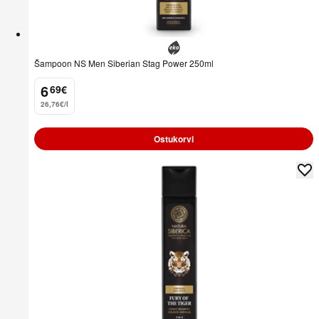
Šampoon NS Men Siberian Stag Power 250ml
6
69
€
.
26,76€/l
Ostukorvi