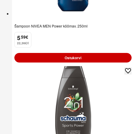
Šampoon NIVEA MEN Power kõõmav. 250ml
5
59
€
.
22,36€/l
Ostukorvi