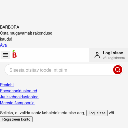
BARBORA
Osta mugavamalt rakenduse
kaudu!
Ava
Logi sisse
või registreeru
Pealeht
Enesehooldustooted
Juuksehooldustooted
Meeste šampoonid
Selleks, et valida sobiv kohaletoimetamise aeg
,
või
Logi sisse
Registreeri konto