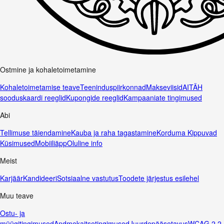
Ostmine ja kohaletoimetamine
Kohaletoimetamise teave
Teeninduspiirkonnad
Makseviisid
AITÄH
sooduskaardi reeglid
Kupongide reeglid
Kampaaniate tingimused
Abi
Tellimuse täiendamine
Kauba ja raha tagastamine
Korduma Kippuvad
Küsimused
Mobiiliäpp
Oluline info
Meist
Karjäär
Kandideeri
Sotsiaalne vastutus
Toodete järjestus esilehel
Muu teave
Ostu- ja
müügitingimused
Andmekaitsetingimused
Juurdepääsetavus
WCAG 2.2