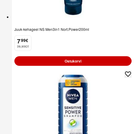
Juuk-kehageel NS Men3in1 Nort.Power200ml
7
99
€
.
39,95€/l
Ostukorvi