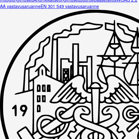
AA vastavusaruanne
EN 301 549 vastavusaruanne