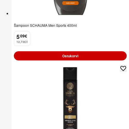
Šampoon SCHAUMA Men Sports 400ml
5
09
€
.
12,73€/l
Ostukorvi