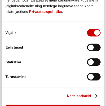
nendega nõus. Lisateavet meie kasutatavate küpsiste ja
jälgimisvahendite ning nendega kogutava teabe kohta
leiate jaotises
Privaatsuspoliitika
.
Šampoon HEAD&SHOULDERS Hair Fall 330ml
Nõusoleku
8
99
€
.
Vajalik
valik
27,24€/l
Eelistused
Ostukorvi
Statistika
Turustamine
Näita andmeid