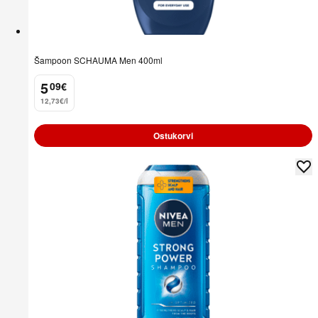
Šampoon SCHAUMA Men 400ml
5
09
€
.
12,73€/l
Ostukorvi