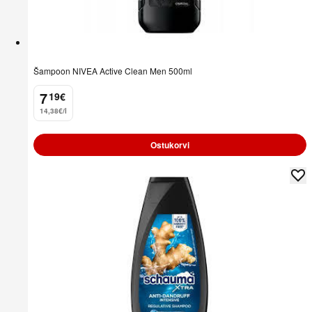
Šampoon NIVEA Active Clean Men 500ml
7
19
€
.
14,38€/l
Ostukorvi