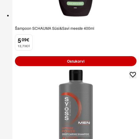
Šampoon SCHAUMA Süsi&Savi meeste 400ml
5
09
€
.
12,73€/l
Ostukorvi