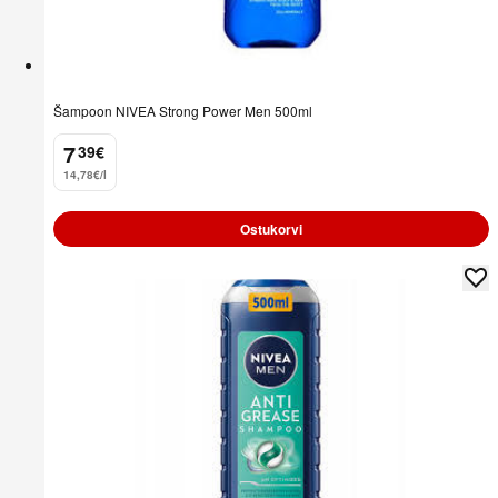
Šampoon NIVEA Strong Power Men 500ml
7
39
€
.
14,78€/l
Ostukorvi