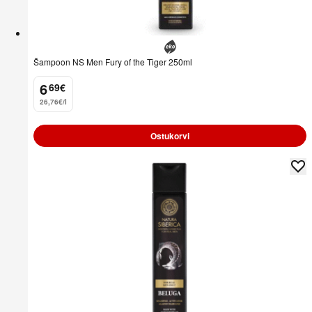
Šampoon NS Men Fury of the Tiger 250ml
6
69
€
.
26,76€/l
Ostukorvi