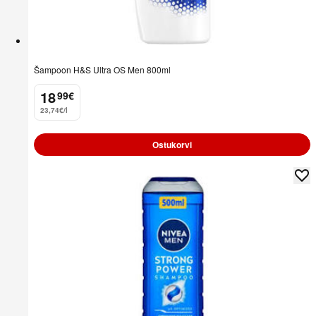
Šampoon H&S Ultra OS Men 800ml
18
99
€
.
23,74€/l
Ostukorvi