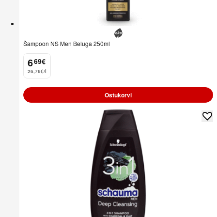
Šampoon NS Men Beluga 250ml
6
69
€
.
26,76€/l
Ostukorvi