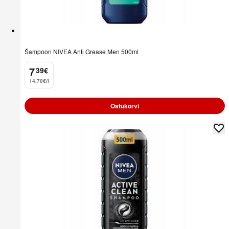
Šampoon NIVEA Anti Grease Men 500ml
7
39
€
.
14,78€/l
Ostukorvi