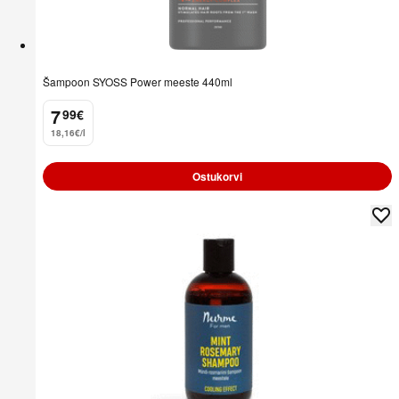
Šampoon SYOSS Power meeste 440ml
7
99
€
.
18,16€/l
Ostukorvi