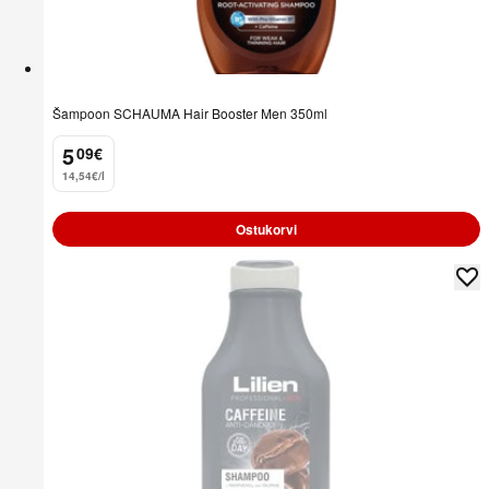
Šampoon SCHAUMA Hair Booster Men 350ml
5
09
€
.
14,54€/l
Ostukorvi