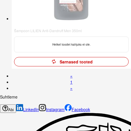
Šampoon LILIEN Anti-Dandruff Men 350ml
Hetkel toodet kahjuks ei ole.
Sarnased tooted
«
1
»
Suhtleme
LinkedIn
Instagram
Facebook
Abi