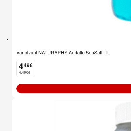
Vannivaht NATURAPHY Adriatic SeaSalt, 1L
4
49
€
.
4,49€/l