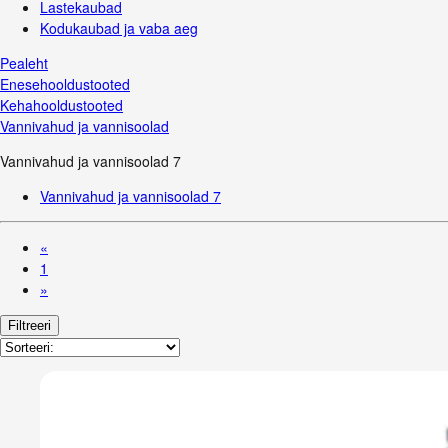
Lastekaubad
Kodukaubad ja vaba aeg
Pealeht
Enesehooldustooted
Kehahooldustooted
Vannivahud ja vannisoolad
Vannivahud ja vannisoolad
7
Vannivahud ja vannisoolad
7
«
1
»
Filtreeri