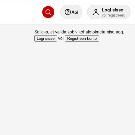
Logi sisse
Abi
või registreeru
Selleks, et valida sobiv kohaletoimetamise aeg
,
või
Logi sisse
Registreeri konto