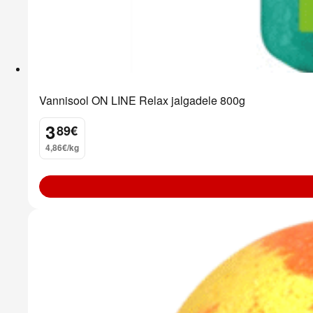
Vannisool ON LINE Relax jalgadele 800g
3
89
€
.
4,86€/kg