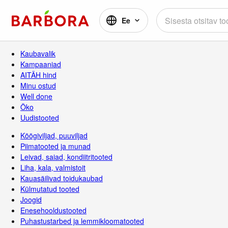
Ee
Kaubavalik
Kampaaniad
AITÄH hind
Minu ostud
Well done
Öko
Uudistooted
Köögiviljad, puuviljad
Piimatooted ja munad
Leivad, saiad, kondiitritooted
Liha, kala, valmistoit
Kauasäilivad toidukaubad
Külmutatud tooted
Joogid
Enesehooldustooted
Puhastustarbed ja lemmikloomatooted