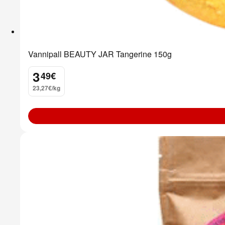
Vannipall BEAUTY JAR Tangerine 150g
3
49
€
.
23,27€/kg