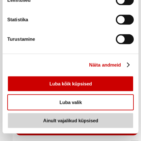
Eelistused
Statistika
Turustamine
Näita andmeid
Luba kõik küpsised
Vahaplaaster VEET näole,20tk
Luba valik
6
39
€
.
0,32€/tk
Ainult vajalikud küpsised
Ostukorvi