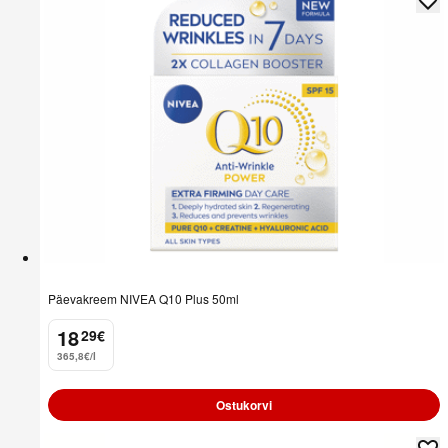
Päevakreem NIVEA Q10 Plus 50ml
18
29
€
.
365,8€/l
Ostukorvi