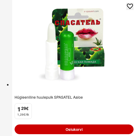
Hügieeniline huulepulk SPASATEL Aaloe
1
29
€
.
1,29€/tk
Ostukorvi