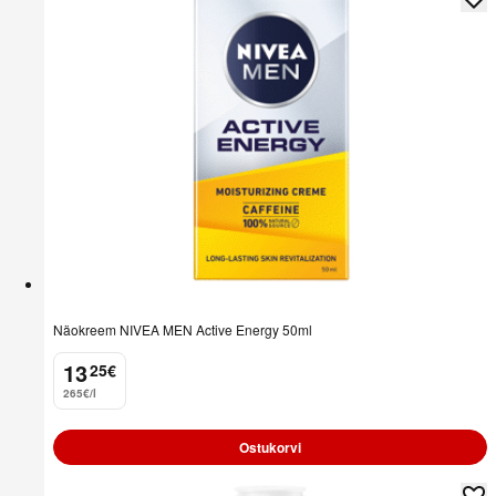
Näokreem NIVEA MEN Active Energy 50ml
13
25
€
.
265€/l
Ostukorvi