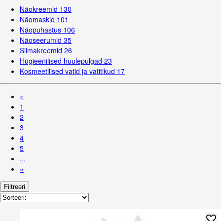
Näokreemid
130
Näomaskid
101
Näopuhastus
106
Näoseerumid
35
Silmakreemid
26
Hügieenilised huulepulgad
23
Kosmeetilised vatid ja vatitikud
17
«
1
2
3
4
5
...
»
Filtreeri