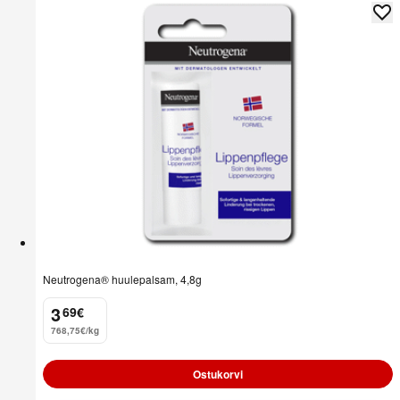
Neutrogena® huulepalsam, 4,8g
3
69
€
.
768,75€/kg
Ostukorvi