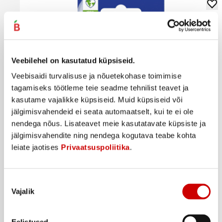
Veebilehel on kasutatud küpsiseid.
Veebisaidi turvalisuse ja nõuetekohase toimimise
tagamiseks töötleme teie seadme tehnilist teavet ja
kasutame vajalikke küpsiseid. Muid küpsiseid või
jälgimisvahendeid ei seata automaatselt, kui te ei ole
nendega nõus. Lisateavet meie kasutatavate küpsiste ja
jälgimisvahendite ning nendega kogutava teabe kohta
leiate jaotises
Privaatsuspoliitika
.
Hüg.huulepulk NIVEA Original Care 4,8g
3
71
€
.
772,92€/kg
Nõusoleku
Vajalik
valik
Ostukorvi