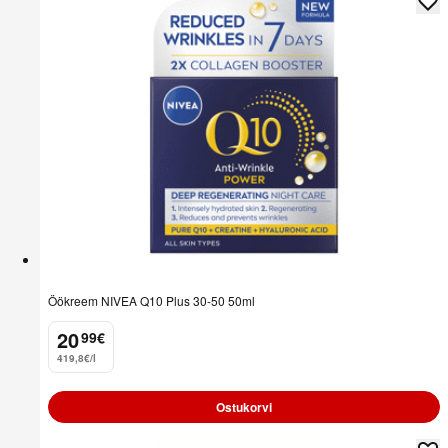
Öökreem NIVEA Q10 Plus 30-50 50ml
20
99
€
.
419,8€/l
Ostukorvi