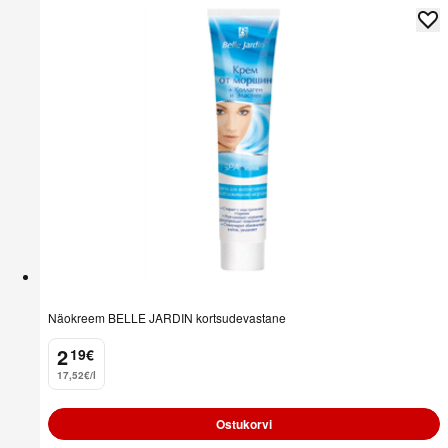
Näokreem BELLE JARDIN kortsudevastane
2
19
€
.
17,52€/l
Ostukorvi