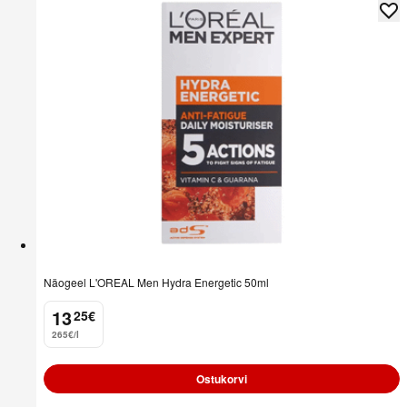
Näogeel L'OREAL Men Hydra Energetic 50ml
13
25
€
.
265€/l
Ostukorvi