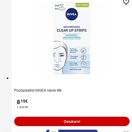
Pooriplastrid NIVEA näole 6tk
8
15
€
.
1,36€/tk
Ostukorvi