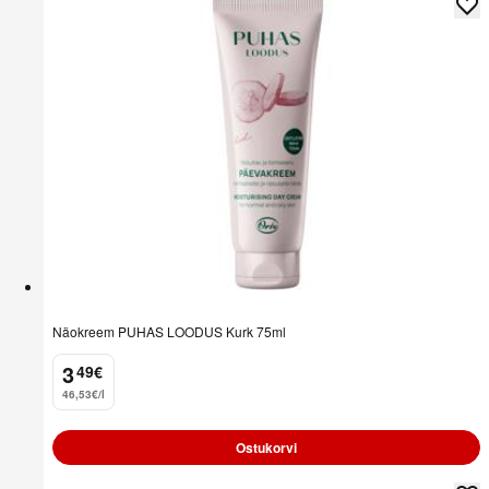
Näokreem PUHAS LOODUS Kurk 75ml
3
49
€
.
46,53€/l
Ostukorvi