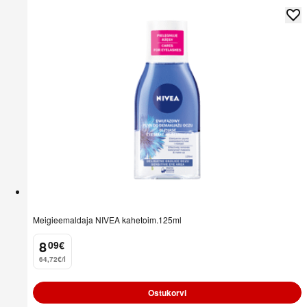
Meigieemaldaja NIVEA kahetoim.125ml
8
09
€
.
64,72€/l
Ostukorvi