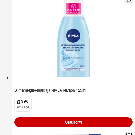
Silmameigieemaldaja NIVEA õlivaba 125ml
8
39
€
.
67,12€/l
Ostukorvi