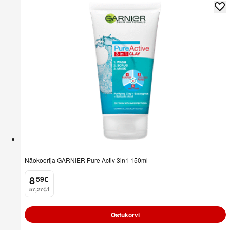
Näokoorija GARNIER Pure Activ 3in1 150ml
8
59
€
.
57,27€/l
Ostukorvi