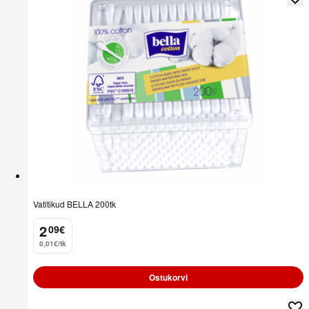
Vatitikud BELLA 200tk
2
09
€
.
0,01€/tk
Ostukorvi