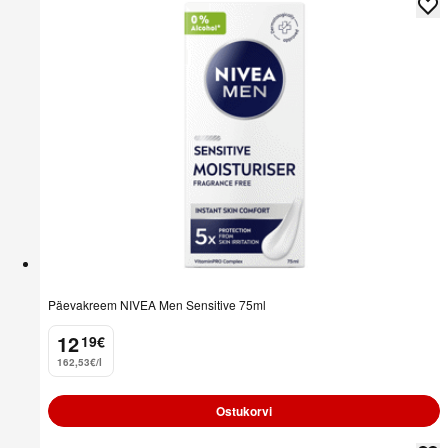
Päevakreem NIVEA Men Sensitive 75ml
12
19
€
.
162,53€/l
Ostukorvi