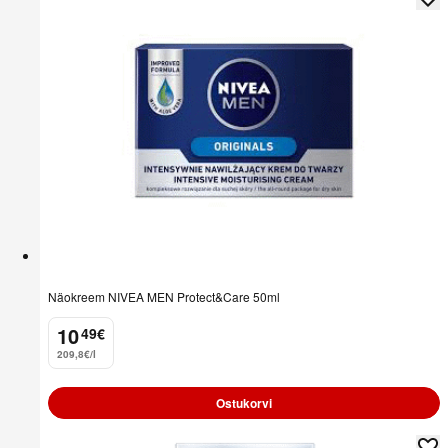
Näokreem NIVEA MEN Protect&Care 50ml
10
49
€
.
209,8€/l
Ostukorvi