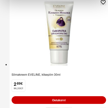
Silmakreem EVELINE, kitsepiim 30ml
2
89
€
.
96,33€/l
Ostukorvi