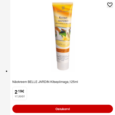
Näokreem BELLE JARDIN Kitsepiimaga,125ml
2
19
€
.
17,52€/l
Ostukorvi