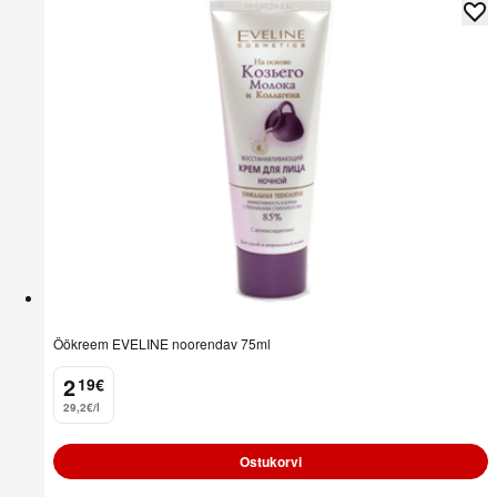
Öökreem EVELINE noorendav 75ml
2
19
€
.
29,2€/l
Ostukorvi