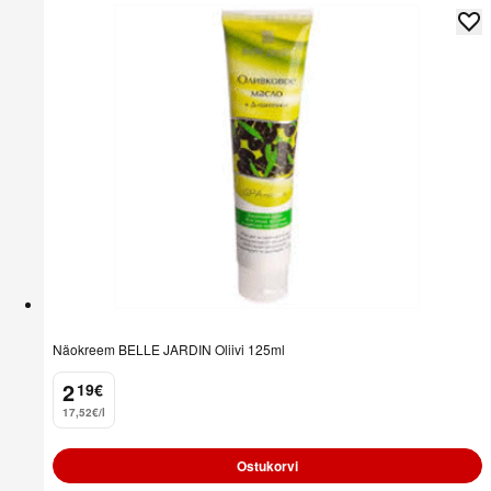
Näokreem BELLE JARDIN Oliivi 125ml
2
19
€
.
17,52€/l
Ostukorvi