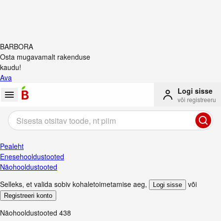
BARBORA
Osta mugavamalt rakenduse
kaudu!
Ava
Logi sisse
või registreeru
Pealeht
Enesehooldustooted
Näohooldustooted
Selleks, et valida sobiv kohaletoimetamise aeg
,
või
Logi sisse
Registreeri konto
Näohooldustooted
438