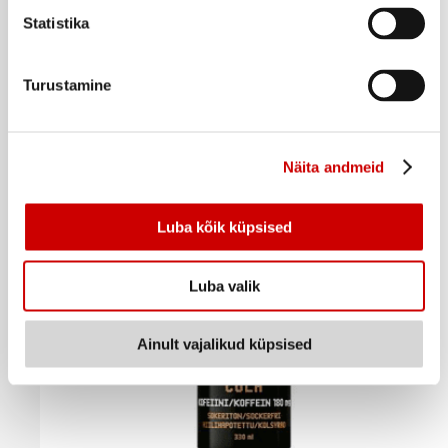
Statistika
Spordijook San Citro laim NOCCO 330ml
Turustamine
2
2
29
€
49
€
.
.
6,94€/l
7,55€/l
Taara +0,10
€
Näita andmeid
Ostukorvi
Luba kõik küpsised
Luba valik
Ainult vajalikud küpsised