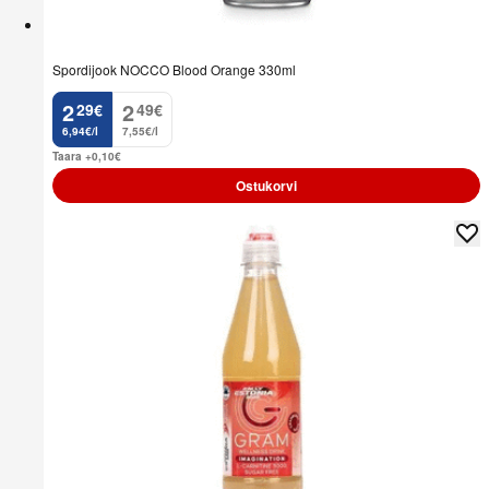
Spordijook NOCCO Blood Orange 330ml
2
2
29
€
49
€
.
.
6,94€/l
7,55€/l
Taara +0,10
€
Ostukorvi