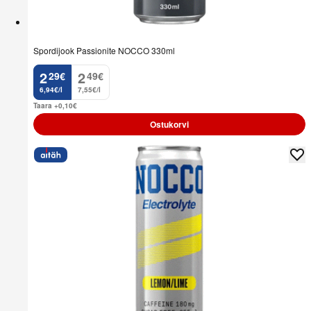
Spordijook Passionite NOCCO 330ml
2
2
29
€
49
€
.
.
6,94€/l
7,55€/l
Taara +0,10
€
Ostukorvi