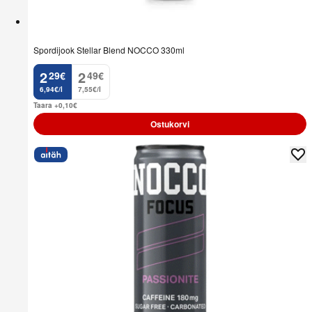
Spordijook Stellar Blend NOCCO 330ml
2
2
29
€
49
€
.
.
6,94€/l
7,55€/l
Taara +0,10
€
Ostukorvi