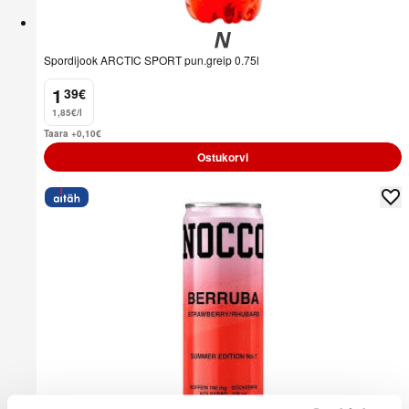
Spordijook ARCTIC SPORT pun.greip 0.75l
1
39
€
.
1,85€/l
Taara +0,10
€
Ostukorvi