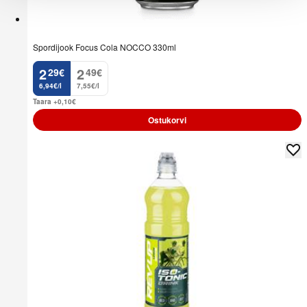
Spordijook Focus Cola NOCCO 330ml
2
2
29
€
49
€
.
.
6,94€/l
7,55€/l
Taara +0,10
€
Ostukorvi