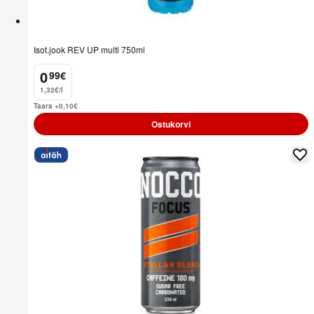
Isot.jook REV UP multi 750ml
0
99
€
.
1,32€/l
Taara +0,10
€
Ostukorvi