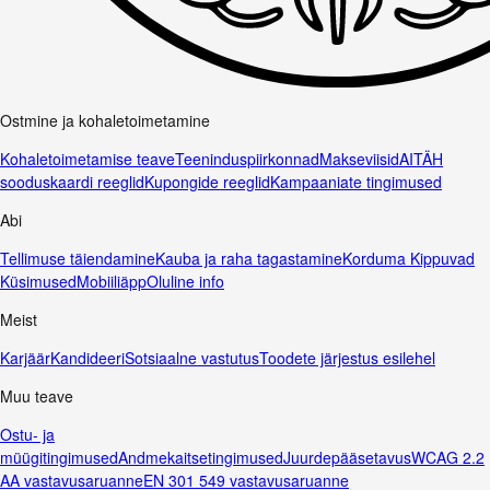
Ostmine ja kohaletoimetamine
Kohaletoimetamise teave
Teeninduspiirkonnad
Makseviisid
AITÄH
sooduskaardi reeglid
Kupongide reeglid
Kampaaniate tingimused
Abi
Tellimuse täiendamine
Kauba ja raha tagastamine
Korduma Kippuvad
Küsimused
Mobiiliäpp
Oluline info
Meist
Karjäär
Kandideeri
Sotsiaalne vastutus
Toodete järjestus esilehel
Muu teave
Ostu- ja
müügitingimused
Andmekaitsetingimused
Juurdepääsetavus
WCAG 2.2
AA vastavusaruanne
EN 301 549 vastavusaruanne