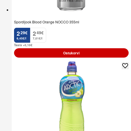
Spordijook Blood Orange NOCCO 355ml
2
2
29
€
49
€
.
.
6,45€/l
7,01€/l
Taara +0,10
€
Ostukorvi