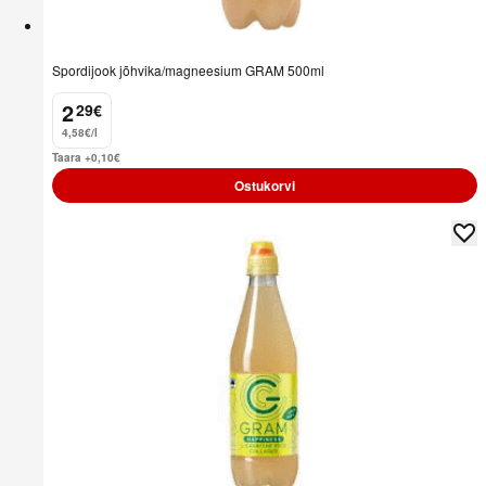
Spordijook jõhvika/magneesium GRAM 500ml
2
29
€
.
4,58€/l
Taara +0,10
€
Ostukorvi