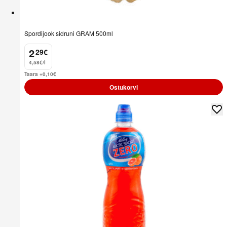
Spordijook sidruni GRAM 500ml
2
29
€
.
4,58€/l
Taara +0,10
€
Ostukorvi