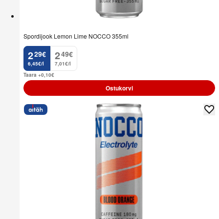
Spordijook Lemon Lime NOCCO 355ml
2
2
29
€
49
€
.
.
6,45€/l
7,01€/l
Taara +0,10
€
Ostukorvi