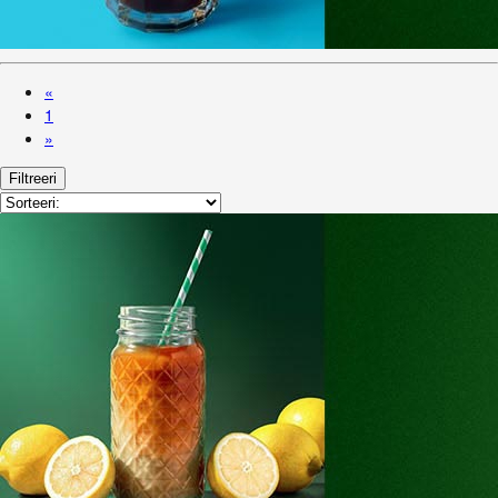
«
1
»
Filtreeri