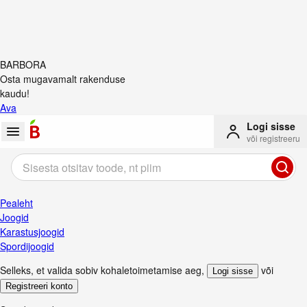
BARBORA
Osta mugavamalt rakenduse
kaudu!
Ava
Logi sisse
või registreeru
Pealeht
Joogid
Karastusjoogid
Spordijoogid
Selleks, et valida sobiv kohaletoimetamise aeg
,
või
Logi sisse
Registreeri konto