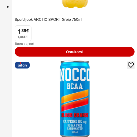
Spordijook ARCTIC SPORT Greip 750ml
1
39
€
.
1,85€/l
Taara +0,10
€
Ostukorvi