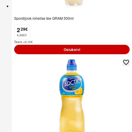
Spordijook rohelise tee GRAM 500ml
2
29
€
.
4,58€/l
Taara +0,10
€
Ostukorvi