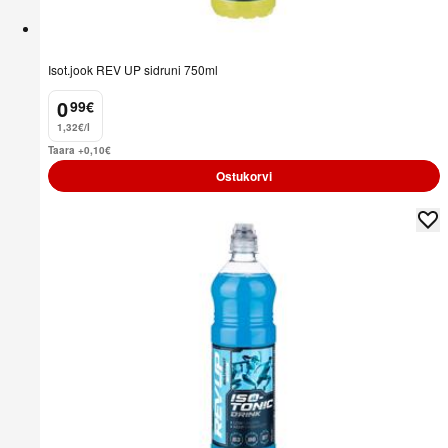
Isot.jook REV UP sidruni 750ml
0
99
€
.
1,32€/l
Taara +0,10
€
Ostukorvi