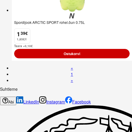
Spordijook ARCTIC SPORT rohel.õun 0.75L
1
39
€
.
1,85€/l
Taara +0,10
€
Ostukorvi
«
1
»
Suhtleme
LinkedIn
Instagram
Facebook
Abi