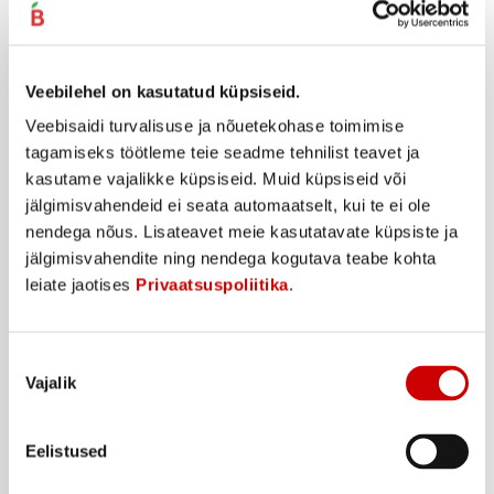
Spordijook maasika&rabarber NOCCO 330ml
Veebilehel on kasutatud küpsiseid.
2
2
29
€
49
€
.
.
Veebisaidi turvalisuse ja nõuetekohase toimimise
6,94€/l
7,55€/l
tagamiseks töötleme teie seadme tehnilist teavet ja
Taara +0,10
€
kasutame vajalikke küpsiseid. Muid küpsiseid või
Ostukorvi
jälgimisvahendeid ei seata automaatselt, kui te ei ole
nendega nõus. Lisateavet meie kasutatavate küpsiste ja
jälgimisvahendite ning nendega kogutava teabe kohta
leiate jaotises
Privaatsuspoliitika
.
Nõusoleku
Vajalik
valik
Eelistused