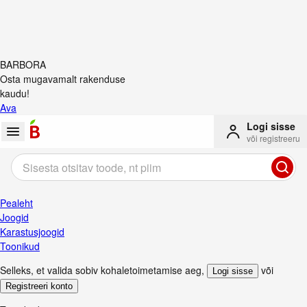
BARBORA
Osta mugavamalt rakenduse
kaudu!
Ava
Logi sisse
või registreeru
Pealeht
Joogid
Karastusjoogid
Toonikud
Selleks, et valida sobiv kohaletoimetamise aeg
,
või
Logi sisse
Registreeri konto