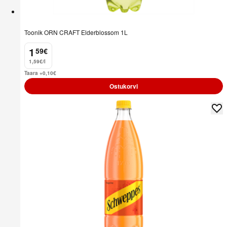
Toonik ORN CRAFT Elderblossom 1L
1
59
€
.
1,59€/l
Taara +0,10
€
Ostukorvi