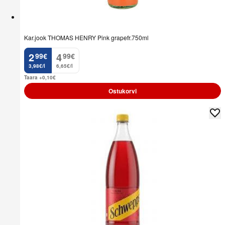
Kar.jook THOMAS HENRY Pink grapefr.750ml
2
4
99
€
99
€
.
.
3,98€/l
6,65€/l
Taara +0,10
€
Ostukorvi