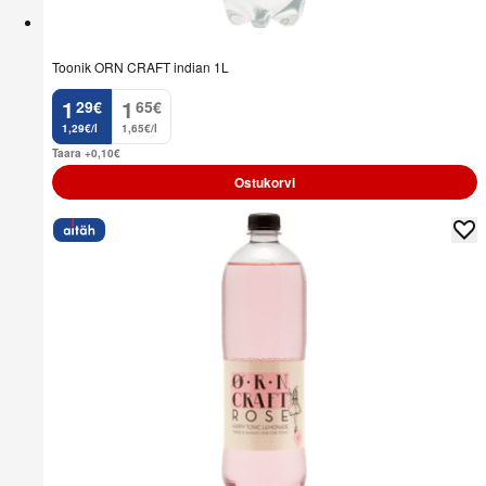
Toonik ORN CRAFT indian 1L
1
1
29
€
65
€
.
.
1,29€/l
1,65€/l
Taara +0,10
€
Ostukorvi