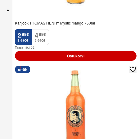
Kar.jook THOMAS HENRY Mystic mango 750ml
2
4
99
€
99
€
.
.
3,98€/l
6,65€/l
Taara +0,10
€
Ostukorvi