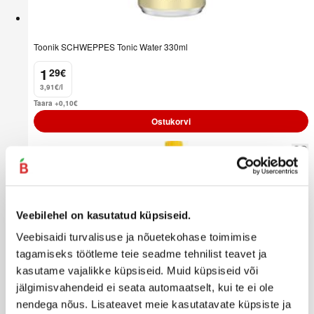
Toonik SCHWEPPES Tonic Water 330ml
1
29
€
.
3,91€/l
Taara +0,10
€
Ostukorvi
Veebilehel on kasutatud küpsiseid.
Veebisaidi turvalisuse ja nõuetekohase toimimise
tagamiseks töötleme teie seadme tehnilist teavet ja
kasutame vajalikke küpsiseid. Muid küpsiseid või
jälgimisvahendeid ei seata automaatselt, kui te ei ole
nendega nõus. Lisateavet meie kasutatavate küpsiste ja