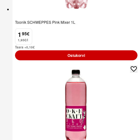
Toonik SCHWEPPES Pink Mixer 1L
1
95
€
.
1,95€/l
Taara +0,10
€
Ostukorvi