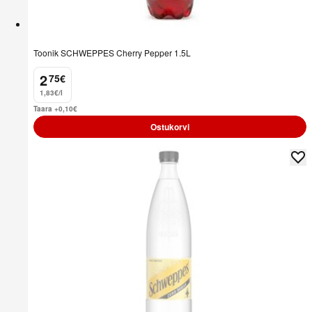
Toonik SCHWEPPES Cherry Pepper 1.5L
2
75
€
.
1,83€/l
Taara +0,10
€
Ostukorvi