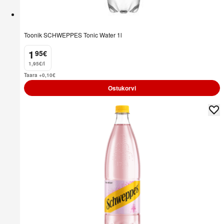
Toonik SCHWEPPES Tonic Water 1l
1
95
€
.
1,95€/l
Taara +0,10
€
Ostukorvi