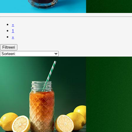
«
1
»
Filtreeri