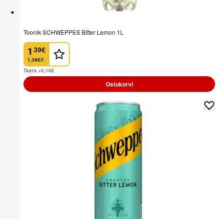
Toonik SCHWEPPES Bitter Lemon 1L
1
39
€
.
1,39€/l
Taara +0,10
€
Ostukorvi