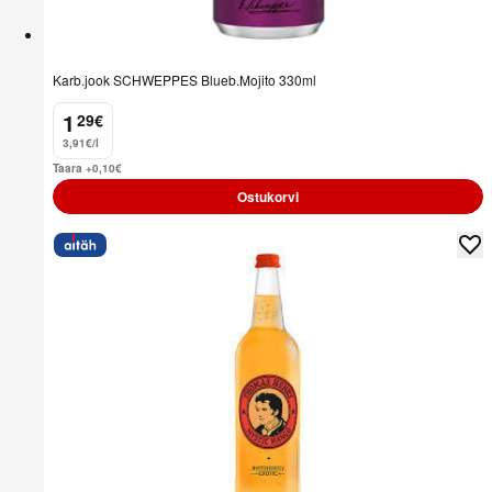
Karb.jook SCHWEPPES Blueb.Mojito 330ml
1
29
€
.
3,91€/l
Taara +0,10
€
Ostukorvi