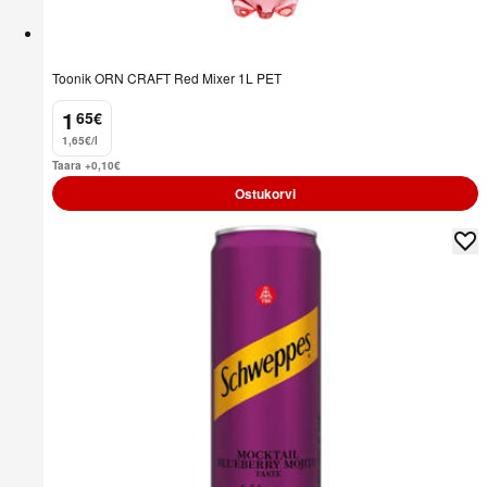
Toonik ORN CRAFT Red Mixer 1L PET
1
65
€
.
1,65€/l
Taara +0,10
€
Ostukorvi