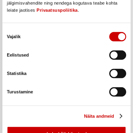
jälgimisvahendite ning nendega kogutava teabe kohta
leiate jaotises
Privaatsuspoliitika
.
Toonik SCHWEPPES Tonic 1.5L
2
75
€
Nõusoleku
.
Vajalik
1,83€/l
valik
Taara +0,10
€
Ostukorvi
Eelistused
Statistika
Turustamine
Näita andmeid