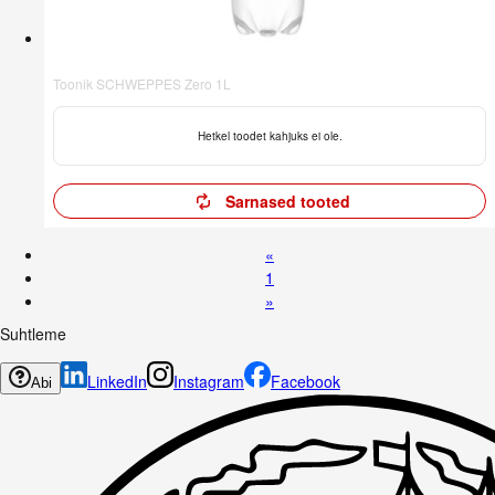
Toonik SCHWEPPES Zero 1L
Hetkel toodet kahjuks ei ole.
Sarnased tooted
«
1
»
Suhtleme
LinkedIn
Instagram
Facebook
Abi