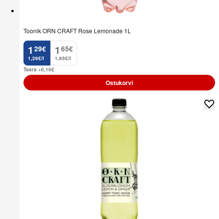
Toonik ORN CRAFT Rose Lemonade 1L
1
1
29
€
65
€
.
.
1,29€/l
1,65€/l
Taara +0,10
€
Ostukorvi