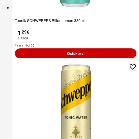
Toonik SCHWEPPES Bitter Lemon 330ml
1
29
€
.
3,91€/l
Taara +0,10
€
Ostukorvi