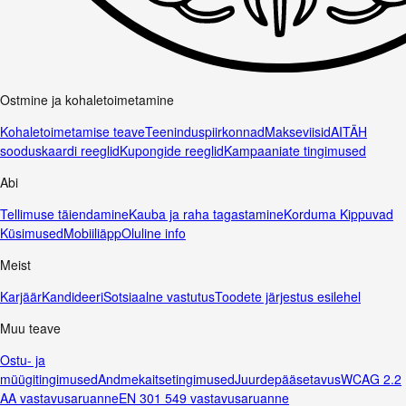
Ostmine ja kohaletoimetamine
Kohaletoimetamise teave
Teeninduspiirkonnad
Makseviisid
AITÄH
sooduskaardi reeglid
Kupongide reeglid
Kampaaniate tingimused
Abi
Tellimuse täiendamine
Kauba ja raha tagastamine
Korduma Kippuvad
Küsimused
Mobiiliäpp
Oluline info
Meist
Karjäär
Kandideeri
Sotsiaalne vastutus
Toodete järjestus esilehel
Muu teave
Ostu- ja
müügitingimused
Andmekaitsetingimused
Juurdepääsetavus
WCAG 2.2
AA vastavusaruanne
EN 301 549 vastavusaruanne