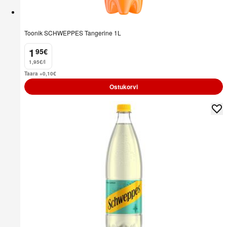
Toonik SCHWEPPES Tangerine 1L
1
95
€
.
1,95€/l
Taara +0,10
€
Ostukorvi