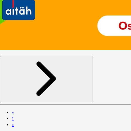
«
1
»