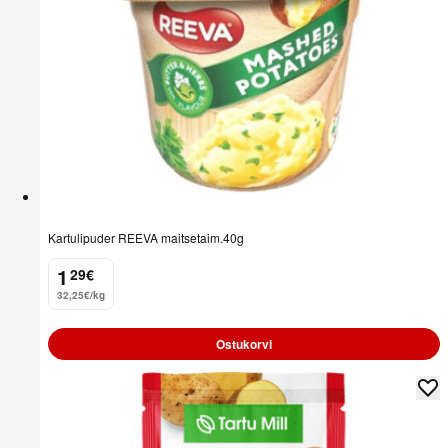
Kartulipuder REEVA maitsetaim.40g
1
29
€
.
32,25€/kg
Ostukorvi