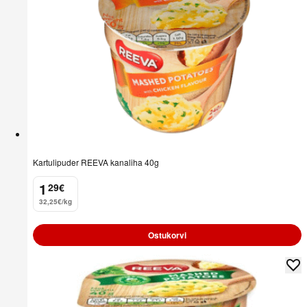
Kartulipuder REEVA kanaliha 40g
1
29
€
.
32,25€/kg
Ostukorvi