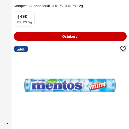
Kompvek Suprise Multi CHUPA CHUPS 12g
1
49
€
.
124,17€/kg
Ostukorvi