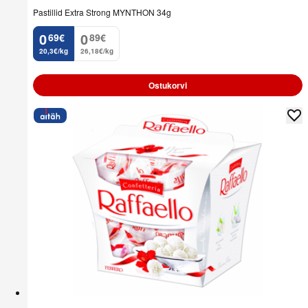
Pastillid Extra Strong MYNTHON 34g
0
0
69
€
89
€
.
.
20,3€/kg
26,18€/kg
Ostukorvi