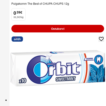
Pulgakomm The Best of CHUPA CHUPS 12g
0
39
€
.
32,5€/kg
Ostukorvi