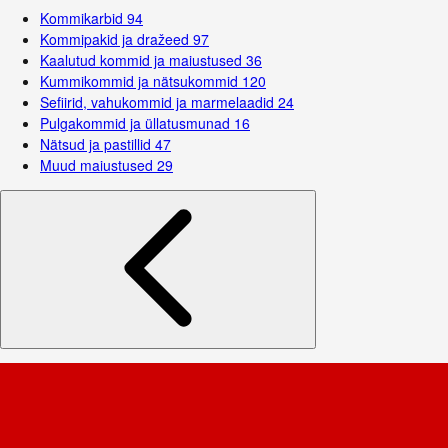
Kommikarbid
94
Kommipakid ja dražeed
97
Kaalutud kommid ja maiustused
36
Kummikommid ja nätsukommid
120
Sefiirid, vahukommid ja marmelaadid
24
Pulgakommid ja üllatusmunad
16
Nätsud ja pastillid
47
Muud maiustused
29