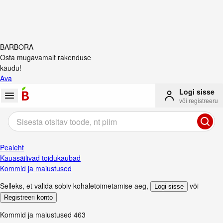
BARBORA
Osta mugavamalt rakenduse
kaudu!
Ava
Logi sisse
või registreeru
Pealeht
Kauasäilivad toidukaubad
Kommid ja maiustused
Selleks, et valida sobiv kohaletoimetamise aeg
,
või
Logi sisse
Registreeri konto
Kommid ja maiustused
463