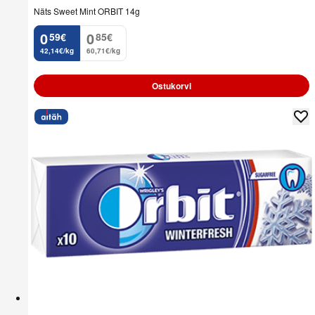
Näts Sweet Mint ORBIT 14g
0
0
59
€
85
€
.
.
42,14€/kg
60,71€/kg
Ostukorvi