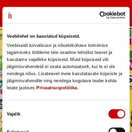
Veebilehel on kasutatud küpsiseid.
Veebisaidi turvalisuse ja nõuetekohase toimimise
tagamiseks töötleme teie seadme tehnilist teavet ja
kasutame vajalikke küpsiseid. Muid küpsiseid või
jälgimisvahendeid ei seata automaatselt, kui te ei ole
nendega nõus. Lisateavet meie kasutatavate küpsiste ja
jälgimisvahendite ning nendega kogutava teabe kohta
leiate jaotises
Privaatsuspoliitika
.
Nõusoleku
Vajalik
valik