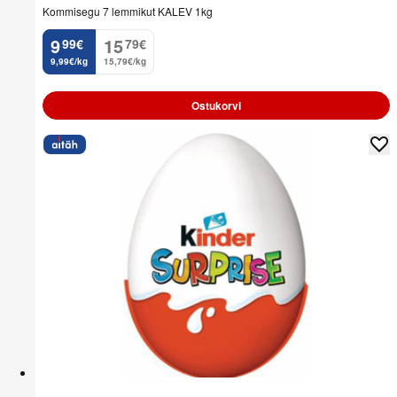
Kommisegu 7 lemmikut KALEV 1kg
9
15
99
€
79
€
.
.
9,99€/kg
15,79€/kg
Ostukorvi