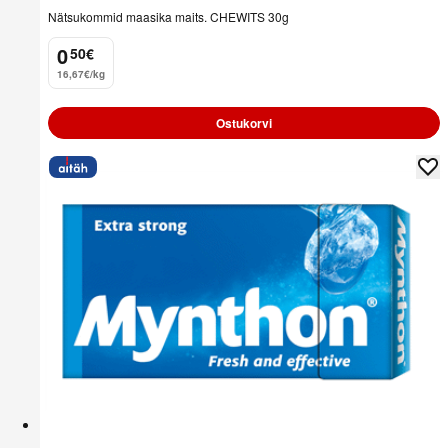
Nätsukommid maasika maits. CHEWITS 30g
0
50
€
.
16,67€/kg
Ostukorvi