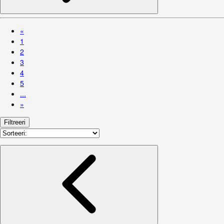
«
1
2
3
4
5
...
»
Filtreeri