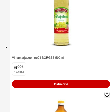
Viinamarjaseemneõli BORGES 500ml
6
09
€
.
12,18€/l
Ostukorvi