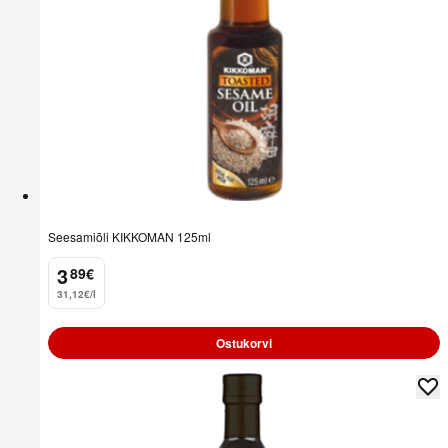
Seesamiõli KIKKOMAN 125ml
3
89
€
.
31,12€/l
Ostukorvi