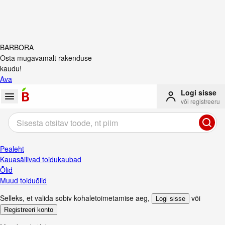
BARBORA
Osta mugavamalt rakenduse
kaudu!
Ava
Logi sisse
või registreeru
Pealeht
Kauasäilivad toidukaubad
Õlid
Muud toiduõlid
Selleks, et valida sobiv kohaletoimetamise aeg
,
või
Logi sisse
Registreeri konto