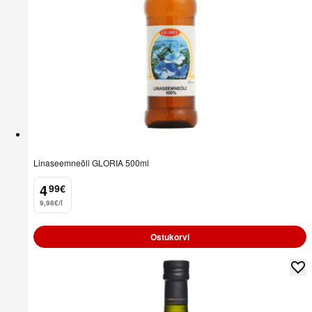
Linaseemneõli GLORIA 500ml
4
99
€
.
9,98€/l
Ostukorvi