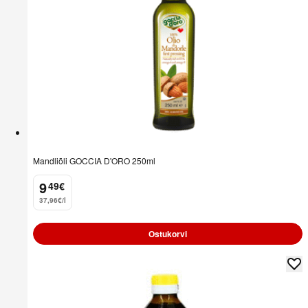
Mandliõli GOCCIA D'ORO 250ml
9
49
€
.
37,96€/l
Ostukorvi