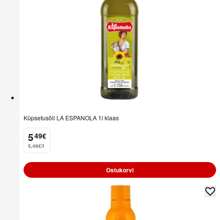
Küpsetusõli LA ESPANOLA 1l klaas
5
49
€
.
5,49€/l
Ostukorvi