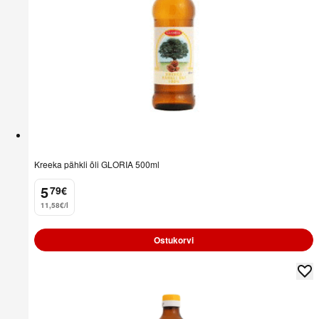
Kreeka pähkli õli GLORIA 500ml
5
79
€
.
11,58€/l
Ostukorvi