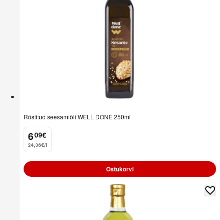
Röstitud seesamiõli WELL DONE 250ml
6
09
€
.
24,36€/l
Ostukorvi