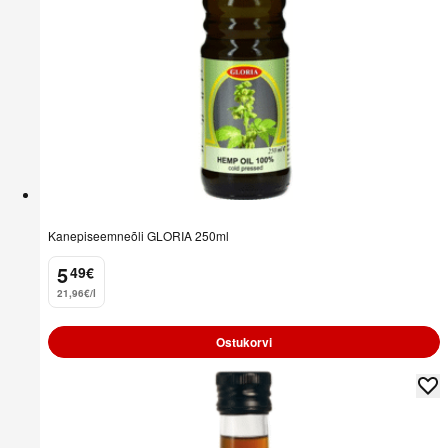
Kanepiseemneõli GLORIA 250ml
5
49
€
.
21,96€/l
Ostukorvi