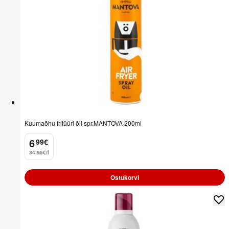
Kuumaõhu fritüüri õli spr.MANTOVA 200ml
6
99
€
.
34,95€/l
Ostukorvi