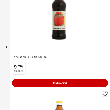
Kõrvitsaõli GLORIA 500ml
9
79
€
.
19,58€/l
Ostukorvi