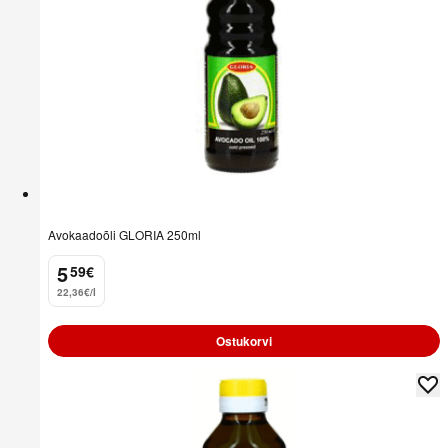
Avokaadoõli GLORIA 250ml
5
59
€
.
22,36€/l
Ostukorvi