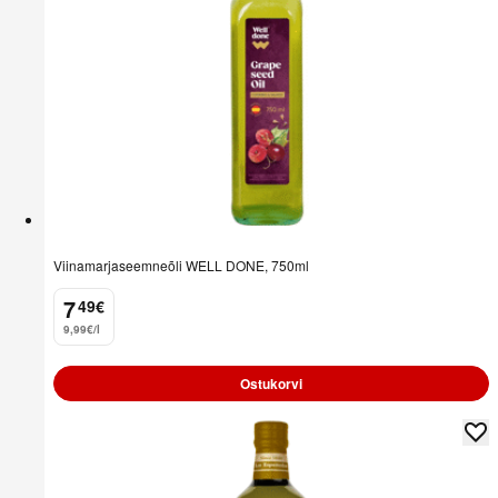
Viinamarjaseemneõli WELL DONE, 750ml
7
49
€
.
9,99€/l
Ostukorvi