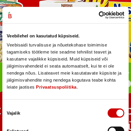
Veebilehel on kasutatud küpsiseid.
Veebisaidi turvalisuse ja nõuetekohase toimimise
tagamiseks töötleme teie seadme tehnilist teavet ja
kasutame vajalikke küpsiseid. Muid küpsiseid või
jälgimisvahendeid ei seata automaatselt, kui te ei ole
nendega nõus. Lisateavet meie kasutatavate küpsiste ja
jälgimisvahendite ning nendega kogutava teabe kohta
leiate jaotises
Privaatsuspoliitika
.
Nõusoleku
Vajalik
valik