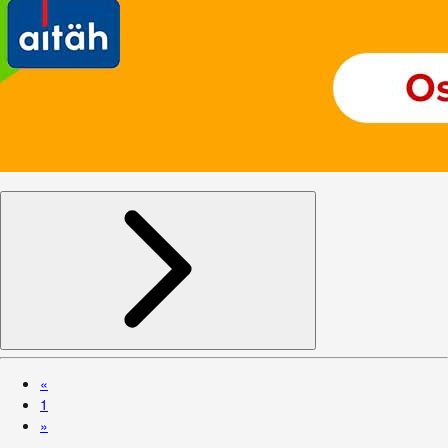
«
1
»