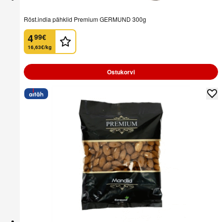
Röst.india pähklid Premium GERMUND 300g
4
99
€
.
16,63€/kg
Ostukorvi