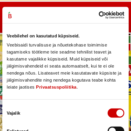
Veebilehel on kasutatud küpsiseid.
Veebisaidi turvalisuse ja nõuetekohase toimimise
tagamiseks töötleme teie seadme tehnilist teavet ja
kasutame vajalikke küpsiseid. Muid küpsiseid või
jälgimisvahendeid ei seata automaatselt, kui te ei ole
nendega nõus. Lisateavet meie kasutatavate küpsiste ja
jälgimisvahendite ning nendega kogutava teabe kohta
leiate jaotises
Privaatsuspoliitika
.
Nõusoleku
Vajalik
valik