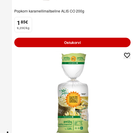
Popkorn karamellimaitseline ALIS CO 200g
1
85
€
.
9,25€/kg
Ostukorvi