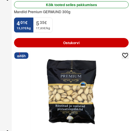
Kõik tooted selles pakkumises
Mandlid Premium GERMUND 300g
4
5
01
€
35
€
.
.
13,37€/kg
17,83€/kg
Ostukorvi