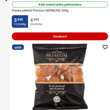
Kõik tooted selles pakkumises
Kreeka pähklid Premium GERMUND 200g
3
4
44
€
59
€
.
.
17,21€/kg
22,95€/kg
Ostukorvi