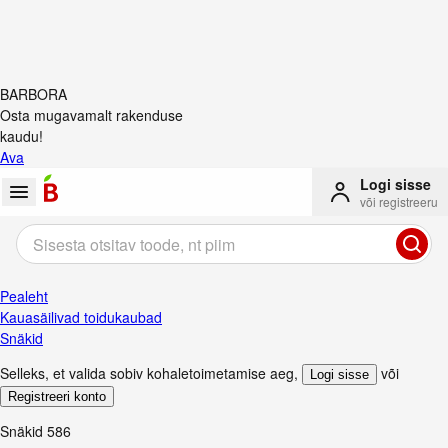
BARBORA
Osta mugavamalt rakenduse
kaudu!
Ava
Logi sisse
või registreeru
Pealeht
Kauasäilivad toidukaubad
Snäkid
Selleks, et valida sobiv kohaletoimetamise aeg
,
või
Logi sisse
Registreeri konto
Snäkid
586