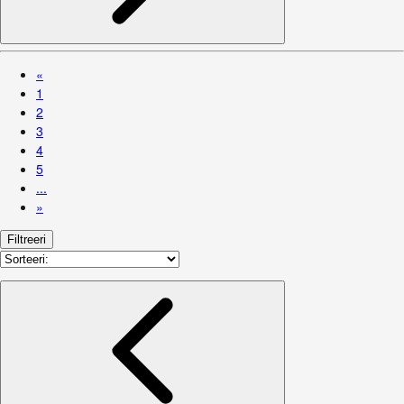
«
1
2
3
4
5
...
»
Filtreeri