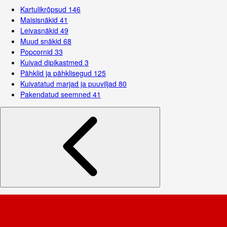
Kartulikrõpsud
146
Maisisnäkid
41
Leivasnäkid
49
Muud snäkid
68
Popcornid
33
Kuivad dipikastmed
3
Pähklid ja pähklisegud
125
Kuivatatud marjad ja puuviljad
80
Pakendatud seemned
41