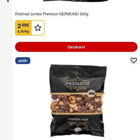
Rosinad Jumbo Premium GERMUND 300g
2
49
€
.
8,3€/kg
Ostukorvi