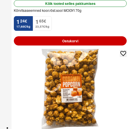
Kõik tooted selles pakkumises
Kõrvitsaseemned koor.röst.sool MOGYI 70g
1
1
24
€
65
€
.
.
17,68€/kg
23,57€/kg
Ostukorvi