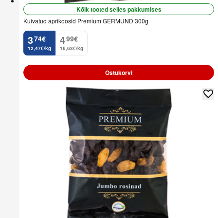
Kõik tooted selles pakkumises
Kuivatud aprikoosid Premium GERMUND 300g
3
4
74
€
99
€
.
.
12,47€/kg
16,63€/kg
Ostukorvi