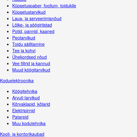
Küpsetuspaber, foolium, toidukile
Küpsetustarvikud
Laua- ja serveerimisnõud
Lõike- ja söögiriistad
Potid, pannid, kaaned
Peotarvikud
Toidu säilitamine
Tee ja kohvi
Ühekordsed nõud
Vee filtrid ja kannud
Muud köögitarvikud
Koduelektroonika
Köögitehnika
Arvuti tarvikud
Kõrvaklapid, kõlarid
Elektripirnid
Patareid
Muu kodutehnika
Kooli- ja kontorikaubad