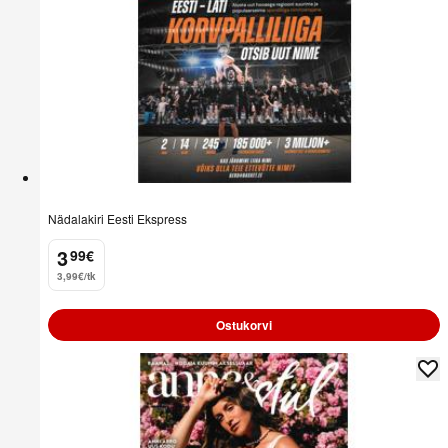
Nädalakiri Eesti Ekspress
3
99
€
.
3,99€/tk
Ostukorvi