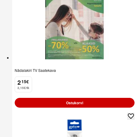
Nädalakiri TV Saatekava
2
15
€
.
2,15€/tk
Ostukorvi