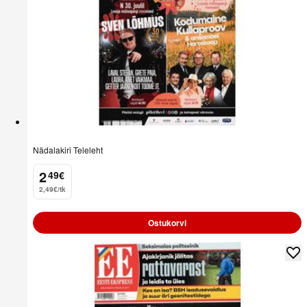
Nädalakiri Teleleht
2
49
€
.
2,49€/tk
Ostukorvi