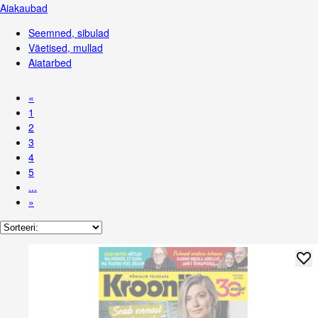
Aiakaubad
Seemned, sibulad
Väetised, mullad
Aiatarbed
«
1
2
3
4
5
...
»