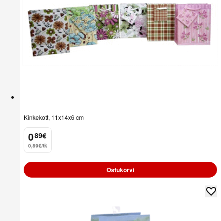
Kinkekott, 11x14x6 cm
0
89
€
.
0,89€/tk
Ostukorvi