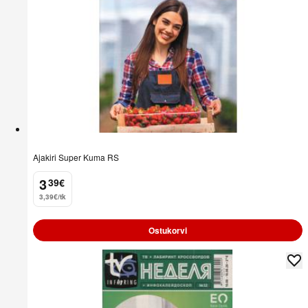
Ajakiri Super Kuma RS
3
39
€
.
3,39€/tk
Ostukorvi