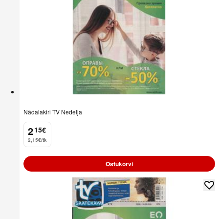
Nädalakiri TV Nedelja
2
15
€
.
2,15€/tk
Ostukorvi