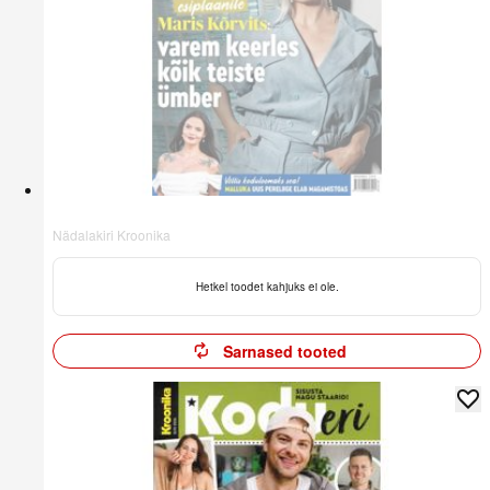
Nädalakiri Kroonika
Hetkel toodet kahjuks ei ole.
Sarnased tooted