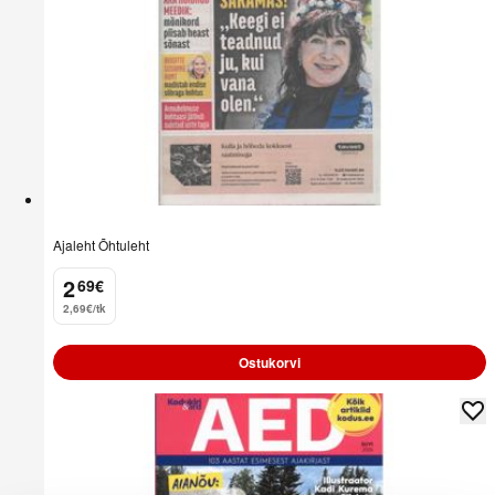
Ajaleht Õhtuleht
2
69
€
.
2,69€/tk
Ostukorvi