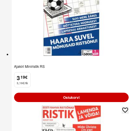
Ajakiri Miniristik RS
3
19
€
.
3,19€/tk
Ostukorvi