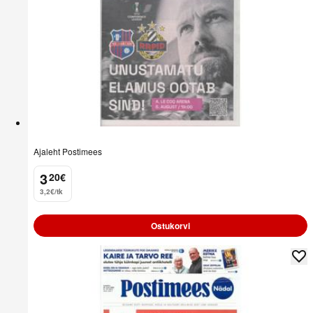
Ajaleht Postimees
3
20
€
.
3,2€/tk
Ostukorvi