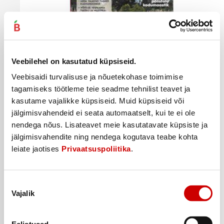
Veebilehel on kasutatud küpsiseid.
Veebisaidi turvalisuse ja nõuetekohase toimimise
tagamiseks töötleme teie seadme tehnilist teavet ja
kasutame vajalikke küpsiseid. Muid küpsiseid või
Ajakiri AED
jälgimisvahendeid ei seata automaatselt, kui te ei ole
nendega nõus. Lisateavet meie kasutatavate küpsiste ja
7
50
€
.
jälgimisvahendite ning nendega kogutava teabe kohta
7,5€/tk
leiate jaotises
Privaatsuspoliitika
.
Ostukorvi
Nõusoleku
Vajalik
valik