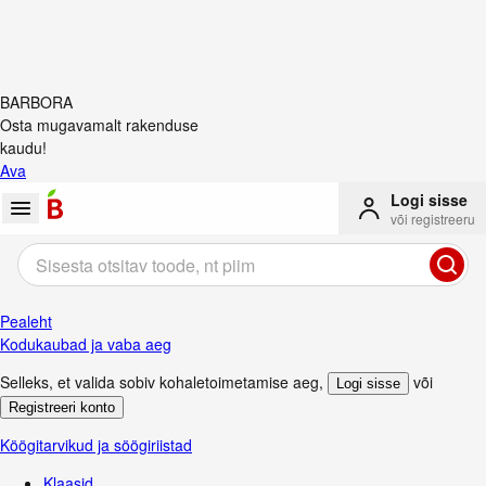
BARBORA
Osta mugavamalt rakenduse
kaudu!
Ava
Logi sisse
või registreeru
Pealeht
Kodukaubad ja vaba aeg
Selleks, et valida sobiv kohaletoimetamise aeg
,
või
Logi sisse
Registreeri konto
Köögitarvikud ja söögiriistad
Klaasid