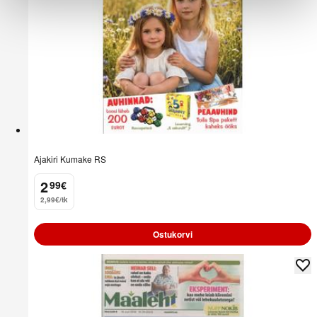
Ajakiri Kumake RS
2
99
€
.
2,99€/tk
Ostukorvi