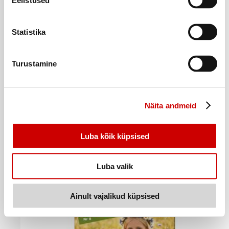
Eelistused
Statistika
Turustamine
Näita andmeid
Ajakiri Miki Hiir
4
49
€
.
Luba kõik küpsised
4,49€/tk
Luba valik
Ostukorvi
Ainult vajalikud küpsised