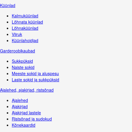
Küünlad
Kalmuküünlad
Lõhnata küünlad
Lõhnaküünlad
Viiruk
Küünlahoidjad
Garderoobikaubad
Sukkpüksid
Naiste sokid
Meeste sokid ja aluspesu
Laste sokid ja sukkpüksid
Ajalehed, ajakirjad, ristsõnad
Ajalehed
Ajakirjad
Ajakirjad lastele
Ristsõnad ja sudokud
Kõnekaardid