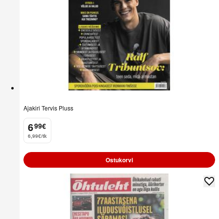
Ajakiri Tervis Pluss
6
99
€
.
6,99€/tk
Ostukorvi