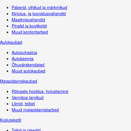
Paberid, vihikud ja märkmikud
Kirjutus- ja joonistusvahendid
Maalimisvahendid
Pinalid ja koolikotid
Muud kontoritarbed
Autokaubad
Autopuhastus
Autokeemia
Õhuvärskendajad
Muud autokaubad
Majapidamiskaubad
Rõivaste hooldus, hoiustamine
Vannitoa tarvikud
Liimid, teibid
Muud majapidamistarbed
Kodutekstiil
Tekid ja pleedid