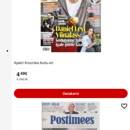
Ajakiri Kroonika Kodu-eri
4
49
€
.
4,49€/tk
Ostukorvi