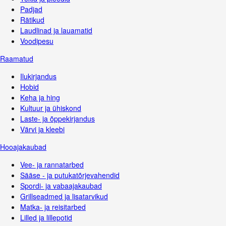
Padjad
Rätikud
Laudlinad ja lauamatid
Voodipesu
Raamatud
Ilukirjandus
Hobid
Keha ja hing
Kultuur ja ühiskond
Laste- ja õppekirjandus
Värvi ja kleebi
Hooajakaubad
Vee- ja rannatarbed
Sääse - ja putukatõrjevahendid
Spordi- ja vabaajakaubad
Grillseadmed ja lisatarvikud
Matka- ja reisitarbed
Lilled ja lillepotid