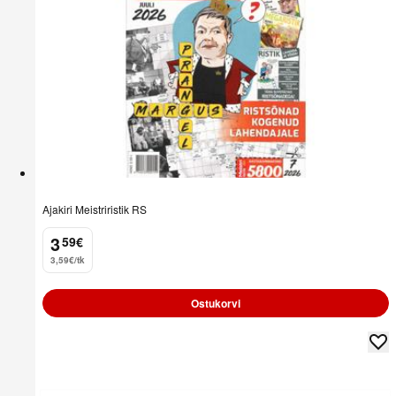
Ajakiri Meistriristik RS
3
59
€
.
3,59€/tk
Ostukorvi