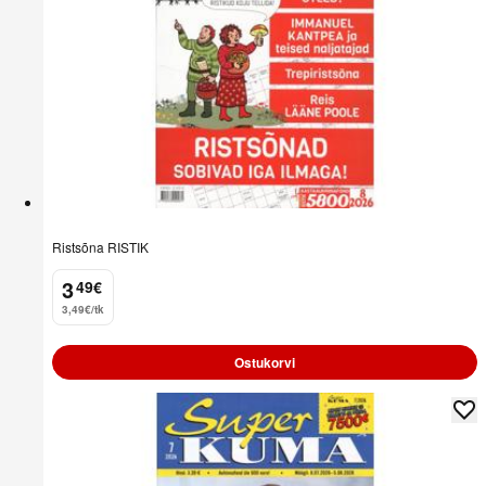
Ristsõna RISTIK
3
49
€
.
3,49€/tk
Ostukorvi