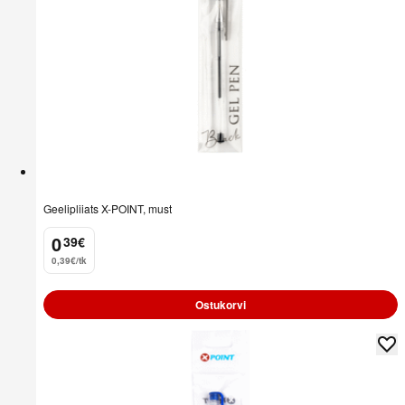
Geelipliiats X-POINT, must
0
39
€
.
0,39€/tk
Ostukorvi