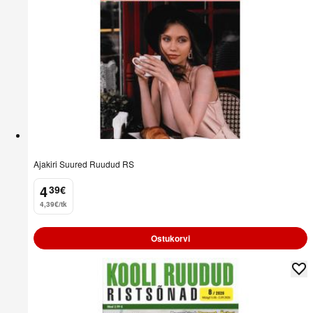
Ajakiri Suured Ruudud RS
4
39
€
.
4,39€/tk
Ostukorvi