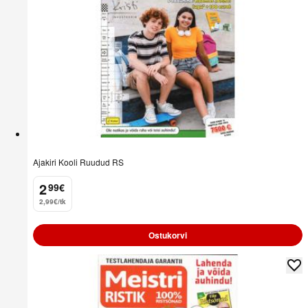
Ajakiri Kooli Ruudud RS
2
99
€
.
2,99€/tk
Ostukorvi