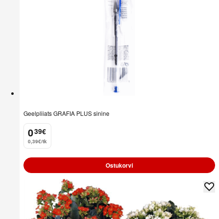
Geelpliiats GRAFIA PLUS sinine
0
39
€
.
0,39€/tk
Ostukorvi