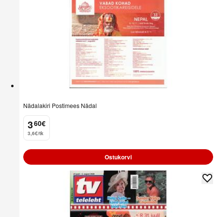
Nädalakiri Postimees Nädal
3
60
€
.
3,6€/tk
Ostukorvi