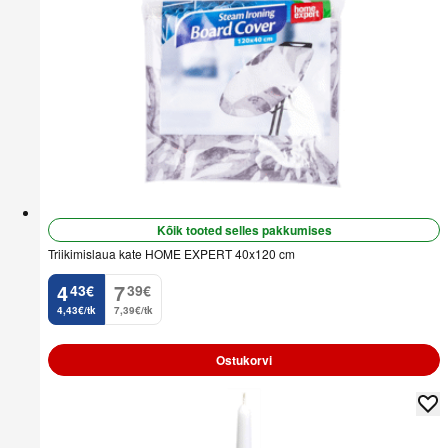
Kõik tooted selles pakkumises
Triikimislaua kate HOME EXPERT 40x120 cm
4
7
43
€
39
€
.
.
4,43€/tk
7,39€/tk
Ostukorvi