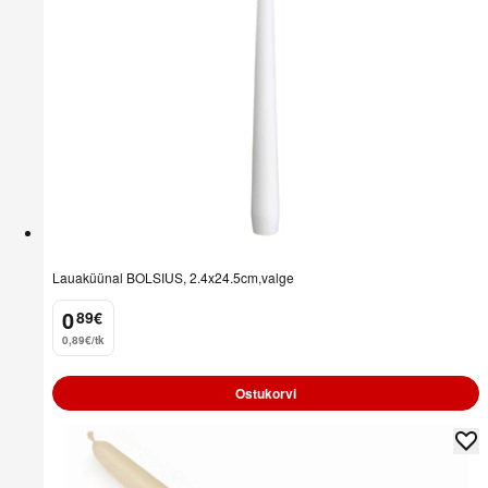
Lauaküünal BOLSIUS, 2.4x24.5cm,valge
0
89
€
.
0,89€/tk
Ostukorvi