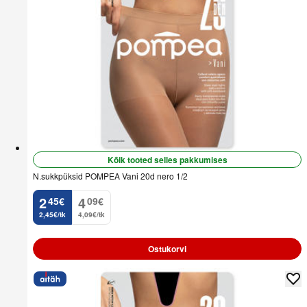
Kõik tooted selles pakkumises
N.sukkpüksid POMPEA Vani 20d nero 1/2
2
4
45
€
09
€
.
.
2,45€/tk
4,09€/tk
Ostukorvi