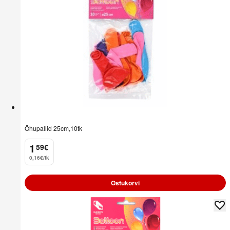
Õhupallid 25cm,10tk
1
59
€
.
0,16€/tk
Ostukorvi