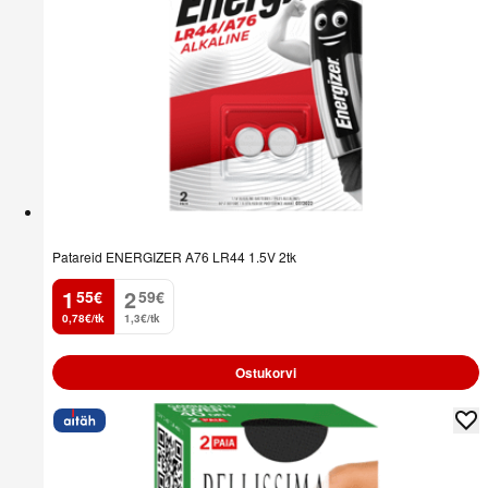
Patareid ENERGIZER A76 LR44 1.5V 2tk
1
2
55
€
59
€
.
.
0,78€/tk
1,3€/tk
Ostukorvi