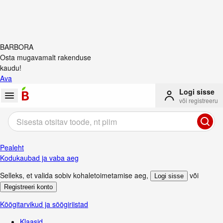
BARBORA
Osta mugavamalt rakenduse
kaudu!
Ava
Logi sisse
või registreeru
Pealeht
Kodukaubad ja vaba aeg
Selleks, et valida sobiv kohaletoimetamise aeg
,
või
Logi sisse
Registreeri konto
Köögitarvikud ja söögiriistad
Klaasid