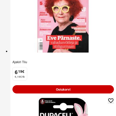
Ajakiri Tiiu
6
19
€
.
6,19€/tk
Ostukorvi