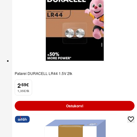
Patarei DURACELL LR44 1.5V 2tk
2
69
€
.
1,35€/tk
Ostukorvi