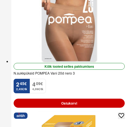
Kõik tooted selles pakkumises
N.sukkpüksid POMPEA Vani 20d nero 3
2
4
45
€
09
€
.
.
2,45€/tk
4,09€/tk
Ostukorvi