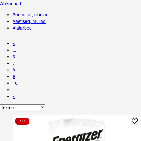
Aiakaubad
Seemned, sibulad
Väetised, mullad
Aiatarbed
«
...
6
7
8
9
10
...
»
–40%