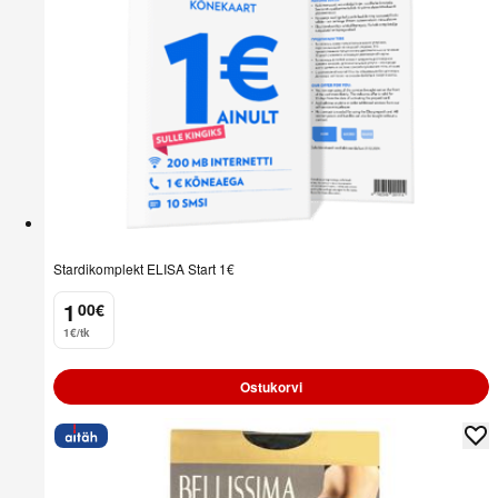
Stardikomplekt ELISA Start 1€
1
00
€
.
1€/tk
Ostukorvi