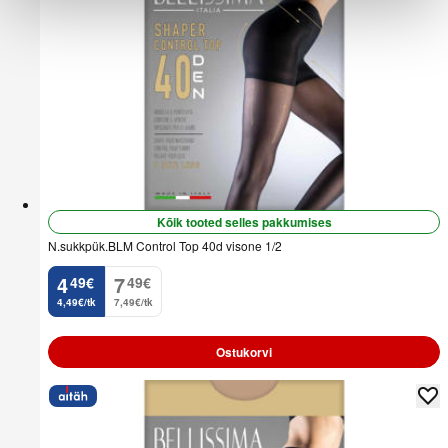
Kõik tooted selles pakkumises
N.sukkpük.BLM Control Top 40d visone 1/2
4
7
49
€
49
€
.
.
4,49€/tk
7,49€/tk
Ostukorvi