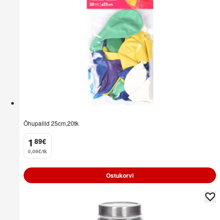
Õhupallid 25cm,20tk
1
89
€
.
0,09€/tk
Ostukorvi