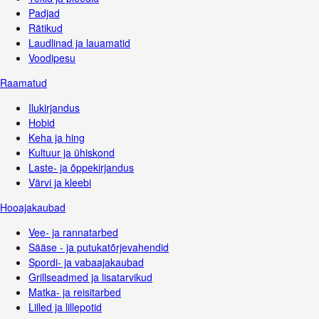
Padjad
Rätikud
Laudlinad ja lauamatid
Voodipesu
Raamatud
Ilukirjandus
Hobid
Keha ja hing
Kultuur ja ühiskond
Laste- ja õppekirjandus
Värvi ja kleebi
Hooajakaubad
Vee- ja rannatarbed
Sääse - ja putukatõrjevahendid
Spordi- ja vabaajakaubad
Grillseadmed ja lisatarvikud
Matka- ja reisitarbed
Lilled ja lillepotid