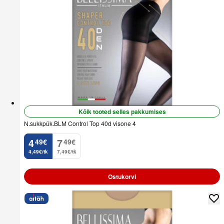
Kõik tooted selles pakkumises
N.sukkpük.BLM Control Top 40d visone 4
4
7
49
€
49
€
.
.
4,49€/tk
7,49€/tk
Ostukorvi