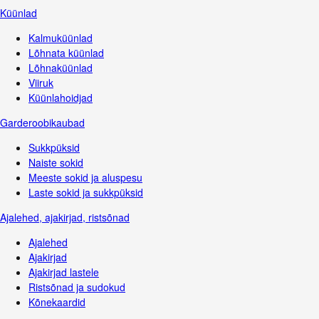
Küünlad
Kalmuküünlad
Lõhnata küünlad
Lõhnaküünlad
Viiruk
Küünlahoidjad
Garderoobikaubad
Sukkpüksid
Naiste sokid
Meeste sokid ja aluspesu
Laste sokid ja sukkpüksid
Ajalehed, ajakirjad, ristsõnad
Ajalehed
Ajakirjad
Ajakirjad lastele
Ristsõnad ja sudokud
Kõnekaardid