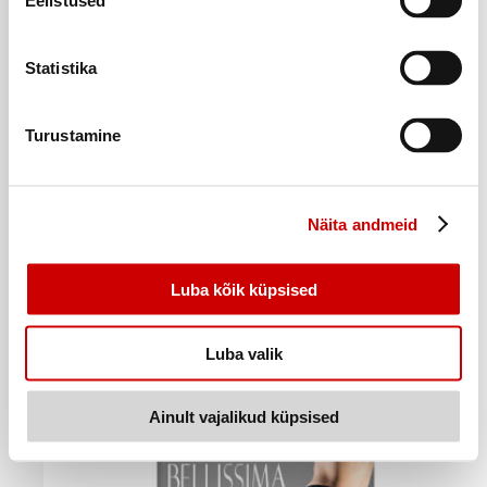
Eelistused
Statistika
Turustamine
Näita andmeid
Kõik tooted selles pakkumises
N.sukkpüksid BLM Control Top 40d nero 5
Luba kõik küpsised
4
7
49
€
49
€
.
.
4,49€/tk
7,49€/tk
Luba valik
Ostukorvi
Ainult vajalikud küpsised