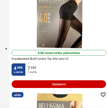
Kõik tooted selles pakkumises
N.sukkpüksid BLM Control Top 40d nero1/2
4
7
49
€
49
€
.
.
4,49€/tk
7,49€/tk
Ostukorvi