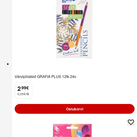
Värvipliiatsid GRAFIA PLUS 12tk 24v
2
99
€
.
0,25€/tk
Ostukorvi