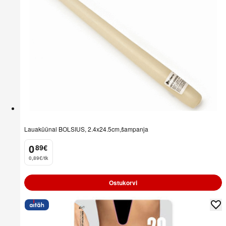
Lauaküünal BOLSIUS, 2.4x24.5cm,šampanja
0
89
€
.
0,89€/tk
Ostukorvi