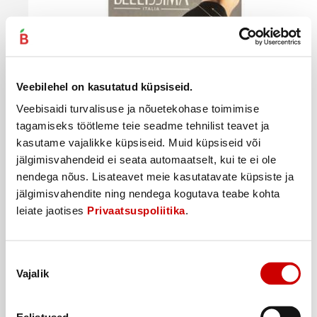
Veebilehel on kasutatud küpsiseid.
Veebisaidi turvalisuse ja nõuetekohase toimimise
tagamiseks töötleme teie seadme tehnilist teavet ja
kasutame vajalikke küpsiseid. Muid küpsiseid või
Kõik tooted selles pakkumises
jälgimisvahendeid ei seata automaatselt, kui te ei ole
N.sukkpüksid BLM Control Top 40d nero 3
nendega nõus. Lisateavet meie kasutatavate küpsiste ja
jälgimisvahendite ning nendega kogutava teabe kohta
4
7
49
€
49
€
.
.
leiate jaotises
Privaatsuspoliitika
.
4,49€/tk
7,49€/tk
Ostukorvi
Nõusoleku
Vajalik
valik