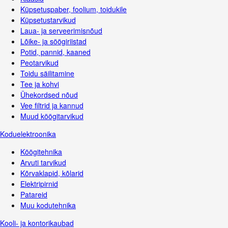
Küpsetuspaber, foolium, toidukile
Küpsetustarvikud
Laua- ja serveerimisnõud
Lõike- ja söögiriistad
Potid, pannid, kaaned
Peotarvikud
Toidu säilitamine
Tee ja kohvi
Ühekordsed nõud
Vee filtrid ja kannud
Muud köögitarvikud
Koduelektroonika
Köögitehnika
Arvuti tarvikud
Kõrvaklapid, kõlarid
Elektripirnid
Patareid
Muu kodutehnika
Kooli- ja kontorikaubad