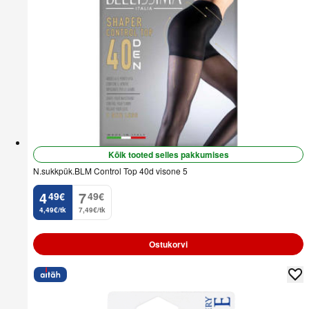
Kõik tooted selles pakkumises
N.sukkpük.BLM Control Top 40d visone 5
4
7
49
€
49
€
.
.
4,49€/tk
7,49€/tk
Ostukorvi