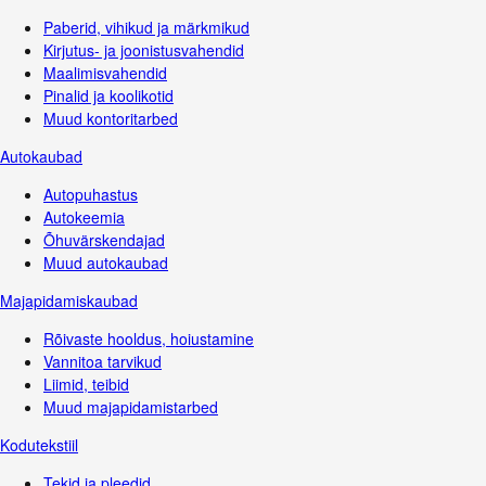
Paberid, vihikud ja märkmikud
Kirjutus- ja joonistusvahendid
Maalimisvahendid
Pinalid ja koolikotid
Muud kontoritarbed
Autokaubad
Autopuhastus
Autokeemia
Õhuvärskendajad
Muud autokaubad
Majapidamiskaubad
Rõivaste hooldus, hoiustamine
Vannitoa tarvikud
Liimid, teibid
Muud majapidamistarbed
Kodutekstiil
Tekid ja pleedid