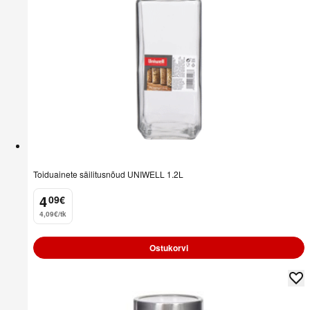
Toiduainete säilitusnõud UNIWELL 1.2L
4
09
€
.
4,09€/tk
Ostukorvi