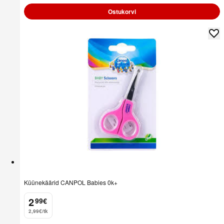
Ostukorvi
Küünekäärid CANPOL Babies 0k+
2
99
€
.
2,99€/tk