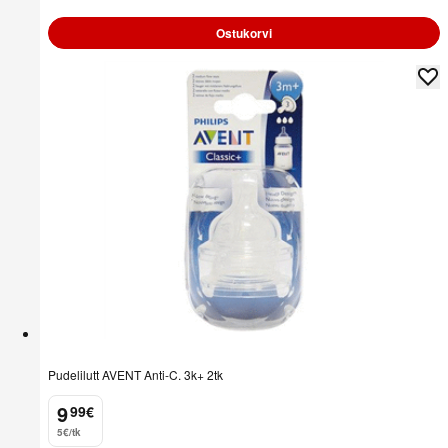
Ostukorvi
Pudelilutt AVENT Anti-C. 3k+ 2tk
9
99
€
.
5€/tk