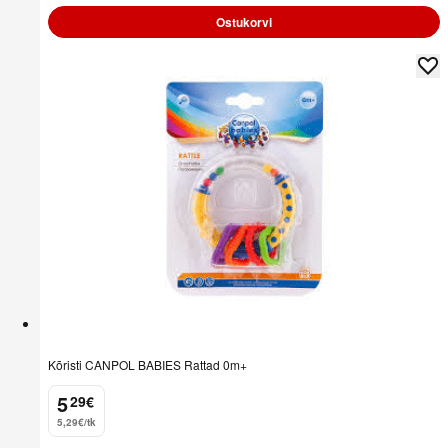
Ostukorvi
Kõristi CANPOL BABIES Rattad 0m+
5
29
€
.
5,29€/tk