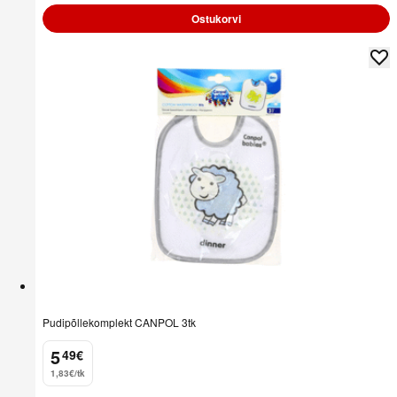
Ostukorvi
Pudipõllekomplekt CANPOL 3tk
5
49
€
.
1,83€/tk