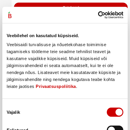
Ostukorvi
Veebilehel on kasutatud küpsiseid.
Veebisaidi turvalisuse ja nõuetekohase toimimise
tagamiseks töötleme teie seadme tehnilist teavet ja
kasutame vajalikke küpsiseid. Muid küpsiseid või
jälgimisvahendeid ei seata automaatselt, kui te ei ole
nendega nõus. Lisateavet meie kasutatavate küpsiste ja
jälgimisvahendite ning nendega kogutava teabe kohta
leiate jaotises
Privaatsuspoliitika
.
Nõusoleku
Ninapump CANPOL BABIES
Vajalik
valik
3
65
€
.
3,65€/tk