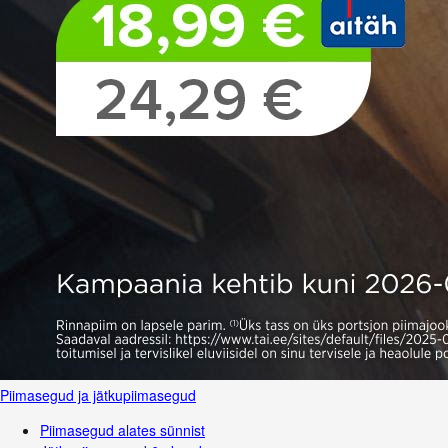
Piimasegud ja jätkupiimasegud
Piimasegud alates sünnist