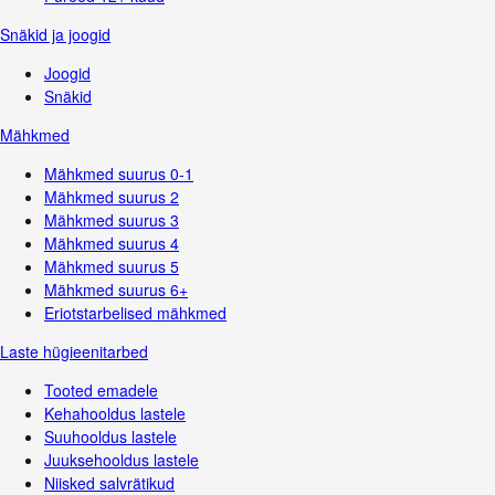
Snäkid ja joogid
Joogid
Snäkid
Mähkmed
Mähkmed suurus 0-1
Mähkmed suurus 2
Mähkmed suurus 3
Mähkmed suurus 4
Mähkmed suurus 5
Mähkmed suurus 6+
Eriotstarbelised mähkmed
Laste hügieenitarbed
Tooted emadele
Kehahooldus lastele
Suuhooldus lastele
Juuksehooldus lastele
Niisked salvrätikud