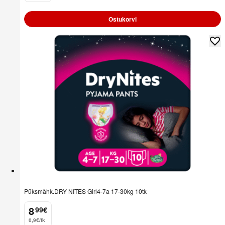
Ostukorvi
Püksmähk.DRY NITES Girl4-7a 17-30kg 10tk
8
99
€
.
0,9€/tk