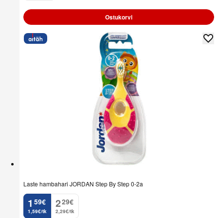
Ostukorvi
Laste hambahari JORDAN Step By Step 0-2a
1
2
59
€
29
€
.
.
1,59€/tk
2,29€/tk