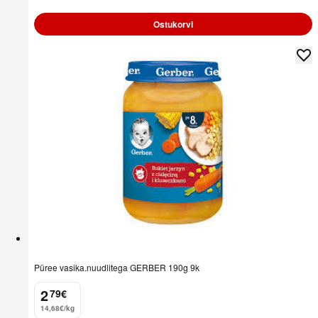
Ostukorvi
Püree vasika.nuudlitega GERBER 190g 9k
2
79
€
.
14,68€/kg