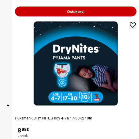
Ostukorvi
Püksmähk.DRY NITES boy 4-7a 17-30kg 10tk
8
99
€
.
0,9€/tk