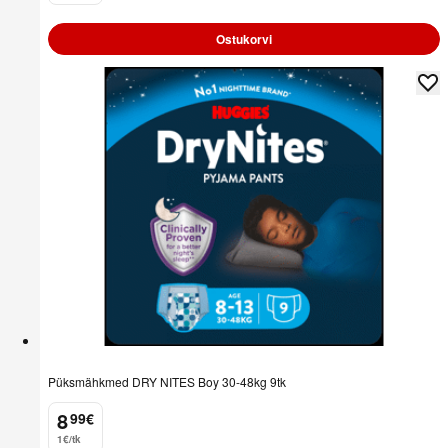
Ostukorvi
Püksmähkmed DRY NITES Boy 30-48kg 9tk
8
99
€
.
1€/tk