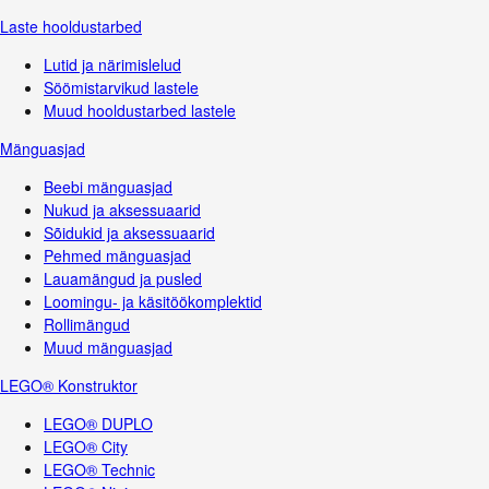
Laste hooldustarbed
Lutid ja närimislelud
Söömistarvikud lastele
Muud hooldustarbed lastele
Mänguasjad
Beebi mänguasjad
Nukud ja aksessuaarid
Sõidukid ja aksessuaarid
Pehmed mänguasjad
Lauamängud ja pusled
Loomingu- ja käsitöökomplektid
Rollimängud
Muud mänguasjad
LEGO® Konstruktor
LEGO® DUPLO
LEGO® City
LEGO® Technic