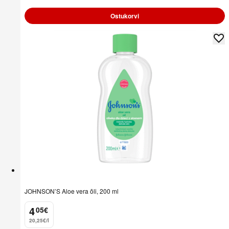
Ostukorvi
JOHNSON’S Aloe vera õli, 200 ml
4
05
€
.
20,25€/l