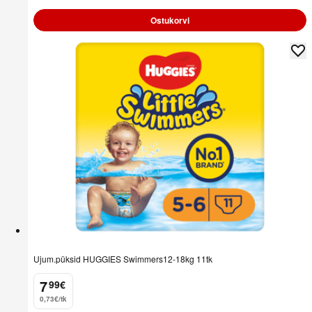
Ostukorvi
Ujum.püksid HUGGIES Swimmers12-18kg 11tk
7
99
€
.
0,73€/tk