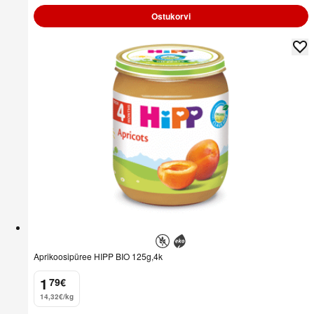
Ostukorvi
Aprikoosipüree HIPP BIO 125g,4k
1
79
€
.
14,32€/kg