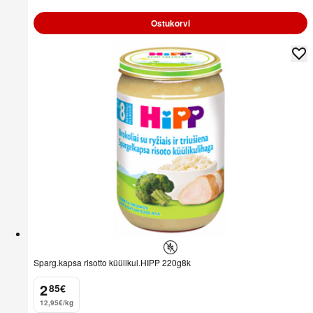
Ostukorvi
Sparg.kapsa risotto küülikul.HIPP 220g8k
2
85
€
.
12,95€/kg