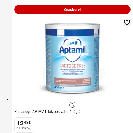
Ostukorvi
Piimasegu APTAMIL laktoosivaba 400g 0+
12
49
€
.
31,23€/kg