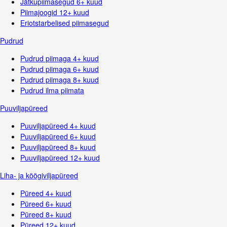
Jätkupiimasegud 6+ kuud
Piimajoogid 12+ kuud
Eriotstarbelised piimasegud
Pudrud
Pudrud piimaga 4+ kuud
Pudrud piimaga 6+ kuud
Pudrud piimaga 8+ kuud
Pudrud ilma piimata
Puuviljapüreed
Puuviljapüreed 4+ kuud
Puuviljapüreed 6+ kuud
Puuviljapüreed 8+ kuud
Puuviljapüreed 12+ kuud
Liha- ja köögiviljapüreed
Püreed 4+ kuud
Püreed 6+ kuud
Püreed 8+ kuud
Püreed 12+ kuud