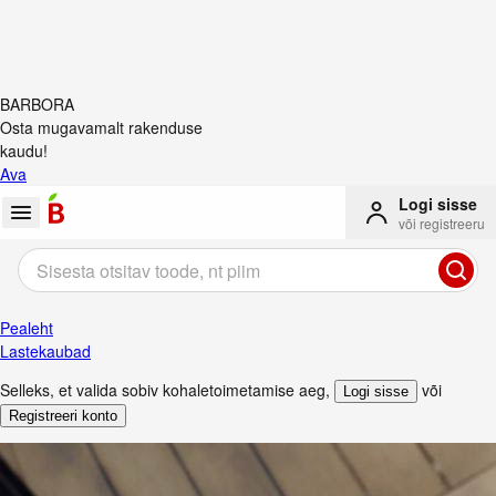
BARBORA
Osta mugavamalt rakenduse
kaudu!
Ava
Logi sisse
või registreeru
Pealeht
Lastekaubad
Selleks, et valida sobiv kohaletoimetamise aeg
,
või
Logi sisse
Registreeri konto