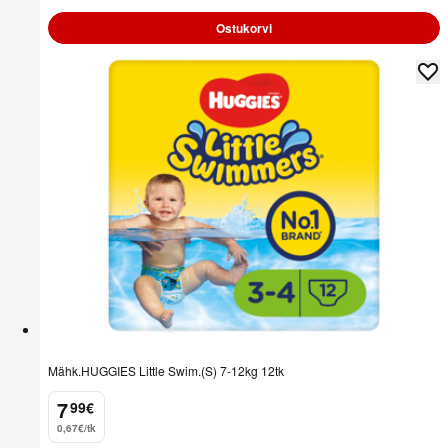
Ostukorvi
Mähk.HUGGIES Little Swim.(S) 7-12kg 12tk
7
99
€
.
0,67€/tk