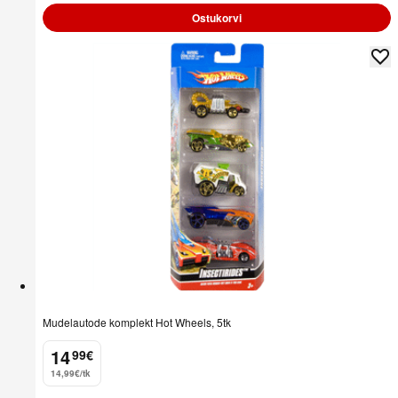
Ostukorvi
Mudelautode komplekt Hot Wheels, 5tk
14
99
€
.
14,99€/tk