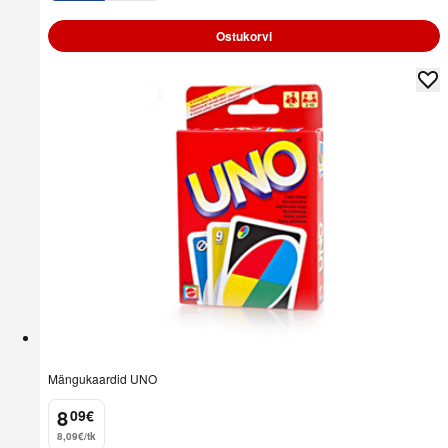
Ostukorvi
Mängukaardid UNO
8
09
€
.
8,09€/tk