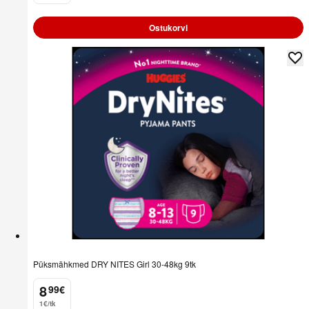
Ostukorvi
Püksmähkmed DRY NITES Girl 30-48kg 9tk
8
99
€
.
1€/tk