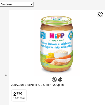
Juurv.püree kalkunilih. BIO HIPP 220g 1a
2
95
€
.
13,41€/kg