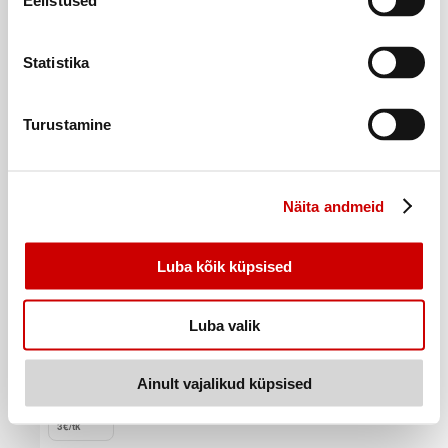
Eelistused
Ostukorvi
Statistika
Turustamine
Näita andmeid
Luba kõik küpsised
Luba valik
Mudelautode komplekt MATCHBOX 5tk
Ainult vajalikud küpsised
14
99
€
.
3€/tk