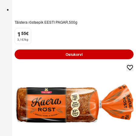
Täistera röstsepik EESTI PAGAR,500g
1
55
€
.
3,1€/kg
Ostukorvi