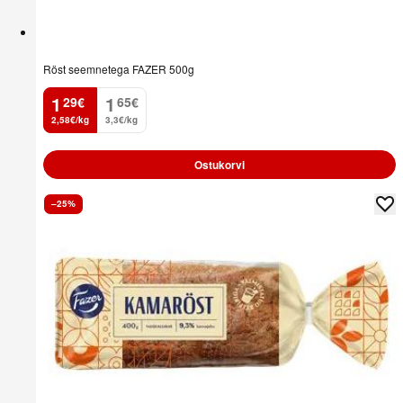
Röst seemnetega FAZER 500g
1
1
29
€
65
€
.
.
2,58€/kg
3,3€/kg
Ostukorvi
–25%