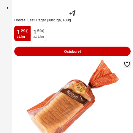
Röstsai Eesti Pagar juustuga, 430g
1
1
29
€
59
€
.
.
3€/kg
3,7€/kg
Ostukorvi