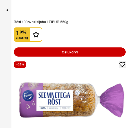
Röst 100% rukkijahu LEIBUR 550g
1
95
€
.
3,55€/kg
Ostukorvi
–22%