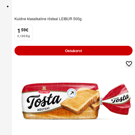
Kuldne klassikaline röstsai LEIBUR 500g
1
59
€
.
3,18€/kg
Ostukorvi