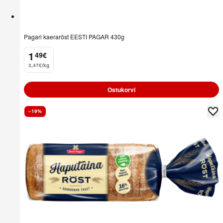
Pagari kaeraröst EESTI PAGAR 430g
1
49
€
.
3,47€/kg
Ostukorvi
–19%