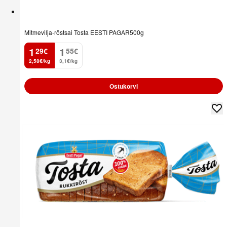
Mitmevilja-röstsai Tosta EESTI PAGAR500g
1
1
29
€
55
€
.
.
2,58€/kg
3,1€/kg
Ostukorvi