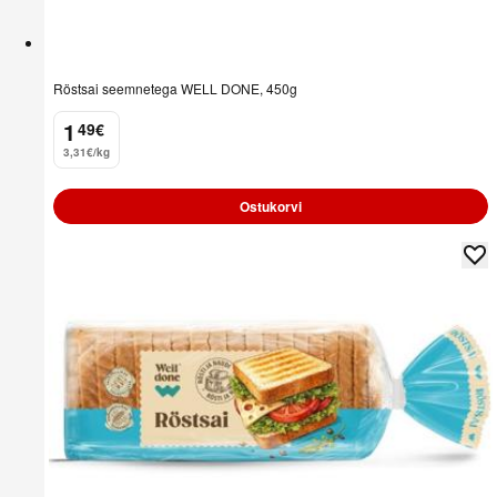
Röstsai seemnetega WELL DONE, 450g
1
49
€
.
3,31€/kg
Ostukorvi