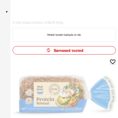
5-vilja röstsai Kuldne LEIBUR,525g
Hetkel toodet kahjuks ei ole.
Sarnased tooted