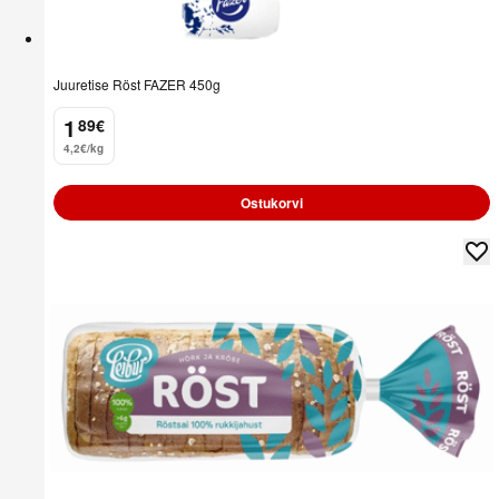
Juuretise Röst FAZER 450g
1
89
€
.
4,2€/kg
Ostukorvi