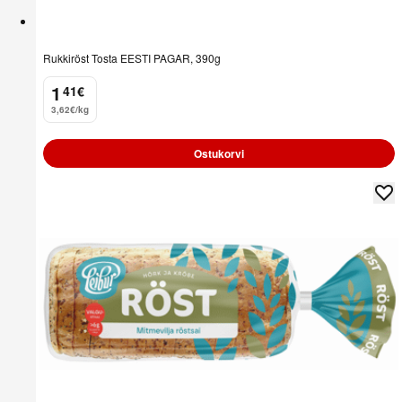
Rukkiröst Tosta EESTI PAGAR, 390g
1
41
€
.
3,62€/kg
Ostukorvi