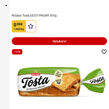
Röstsai Tosta EESTI PAGAR 500g
0
99
€
.
1,98€/kg
Ostukorvi
–17%