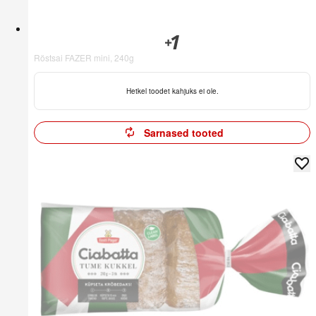
Röstsai FAZER mini, 240g
Hetkel toodet kahjuks ei ole.
Sarnased tooted