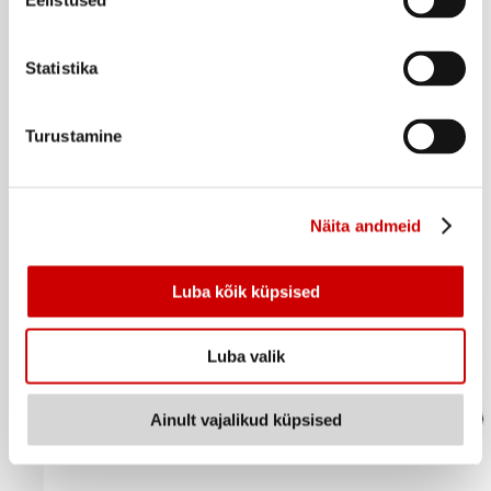
Eelistused
Statistika
Kuldne klassikaline röstsai LEIBUR, 250g
1
25
€
.
Turustamine
5€/kg
Ostukorvi
Näita andmeid
Luba kõik küpsised
Luba valik
Ainult vajalikud küpsised