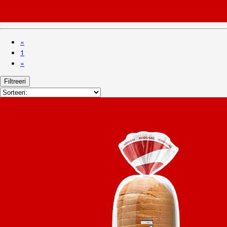
«
1
»
Filtreeri