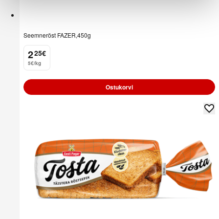
Seemneröst FAZER,450g
2
25
€
.
5€/kg
Ostukorvi