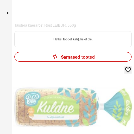
Täistera kaeraröst Röst LEIBUR, 550g
Hetkel toodet kahjuks ei ole.
Sarnased tooted