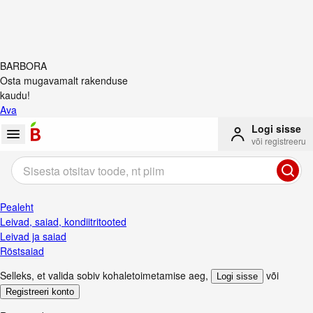
BARBORA
Osta mugavamalt rakenduse
kaudu!
Ava
Logi sisse
või registreeru
Pealeht
Leivad, saiad, kondiitritooted
Leivad ja saiad
Röstsaiad
Selleks, et valida sobiv kohaletoimetamise aeg
,
või
Logi sisse
Registreeri konto