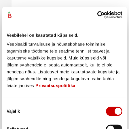
Keefiriröst kaltsiumiga FAZER 450g
1
89
€
.
Veebilehel on kasutatud küpsiseid.
4,2€/kg
Veebisaidi turvalisuse ja nõuetekohase toimimise
Ostukorvi
tagamiseks töötleme teie seadme tehnilist teavet ja
kasutame vajalikke küpsiseid. Muid küpsiseid või
jälgimisvahendeid ei seata automaatselt, kui te ei ole
nendega nõus. Lisateavet meie kasutatavate küpsiste ja
jälgimisvahendite ning nendega kogutava teabe kohta
leiate jaotises
Privaatsuspoliitika
.
Nõusoleku
Vajalik
valik