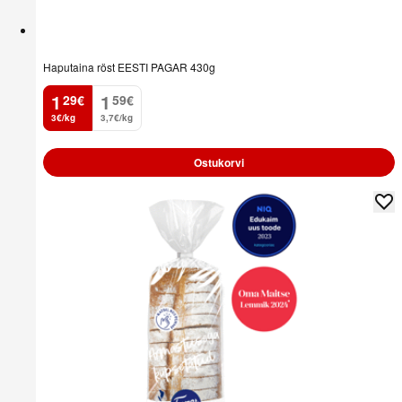
Haputaina röst EESTI PAGAR 430g
1
1
29
€
59
€
.
.
3€/kg
3,7€/kg
Ostukorvi