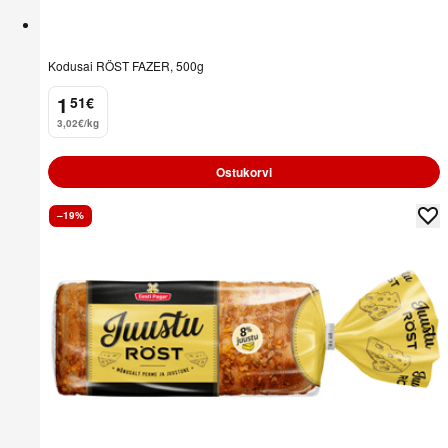
Kodusai RÖST FAZER, 500g
1
51
€
.
3,02€/kg
Ostukorvi
–19%