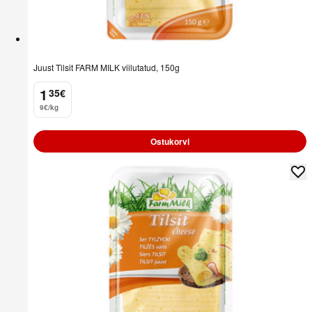
Juust Tilsit FARM MILK viilutatud, 150g
1
35
€
.
9€/kg
Ostukorvi