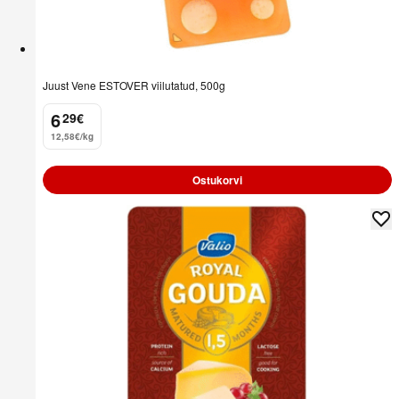
Juust Vene ESTOVER viilutatud, 500g
6
29
€
.
12,58€/kg
Ostukorvi