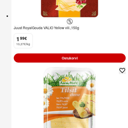
Juust RoyalGouda VALIO Yellow viil.,150g
1
99
€
.
13,27€/kg
Ostukorvi