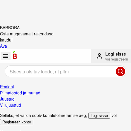
BARBORA
Osta mugavamalt rakenduse
kaudu!
Ava
Logi sisse
või registreeru
Pealeht
Piimatooted ja munad
Juustud
Viilujuustud
Selleks, et valida sobiv kohaletoimetamise aeg
,
või
Logi sisse
Registreeri konto