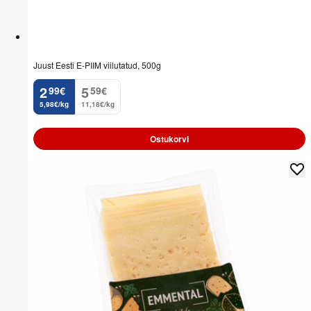
Juust Eesti E-PIIM viilutatud, 500g
2
5
99
€
59
€
.
.
5,98€/kg
11,18€/kg
Ostukorvi