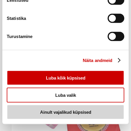
Eelistused
Statistika
Juust Royal Gouda VALIO Red viil., 150g
Turustamine
2
43
€
.
16,2€/kg
Ostukorvi
Näita andmeid
Luba kõik küpsised
Luba valik
Ainult vajalikud küpsised