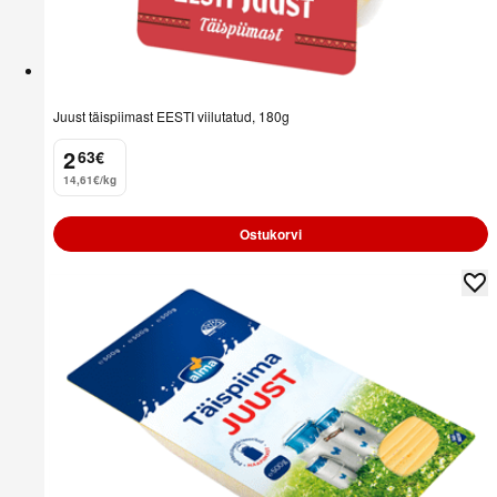
Juust täispiimast EESTI viilutatud, 180g
2
63
€
.
14,61€/kg
Ostukorvi