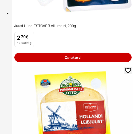
Juust Hiirte ESTOVER viilutatud, 200g
2
79
€
.
13,95€/kg
Ostukorvi