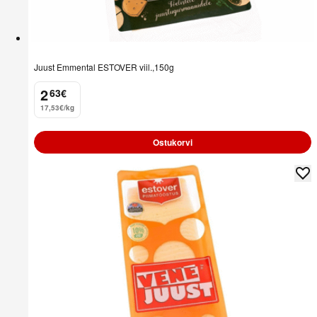
Juust Emmental ESTOVER viil.,150g
2
63
€
.
17,53€/kg
Ostukorvi