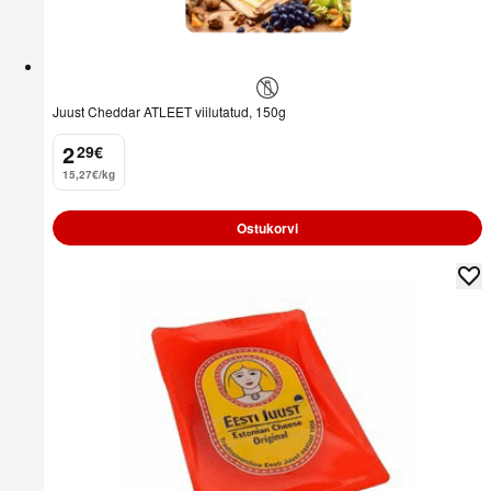
Juust Cheddar ATLEET viilutatud, 150g
2
29
€
.
15,27€/kg
Ostukorvi