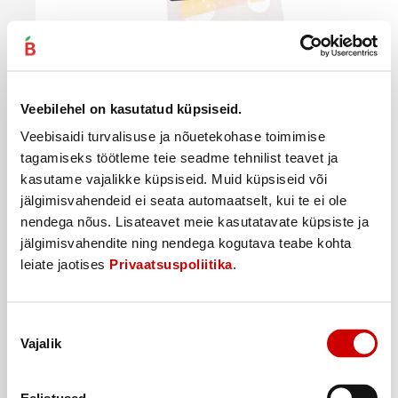
Juust Hiirte ESTOVER viilutatud, 500g
Veebilehel on kasutatud küpsiseid.
6
60
€
.
13,2€/kg
Veebisaidi turvalisuse ja nõuetekohase toimimise
tagamiseks töötleme teie seadme tehnilist teavet ja
Ostukorvi
kasutame vajalikke küpsiseid. Muid küpsiseid või
jälgimisvahendeid ei seata automaatselt, kui te ei ole
nendega nõus. Lisateavet meie kasutatavate küpsiste ja
jälgimisvahendite ning nendega kogutava teabe kohta
leiate jaotises
Privaatsuspoliitika
.
Nõusoleku
Vajalik
valik