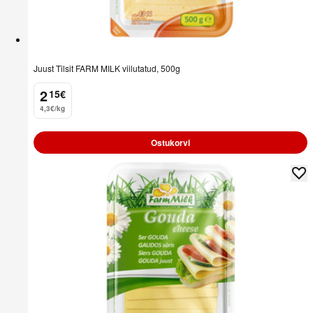
Juust Tilsit FARM MILK viilutatud, 500g
2
15
€
.
4,3€/kg
Ostukorvi