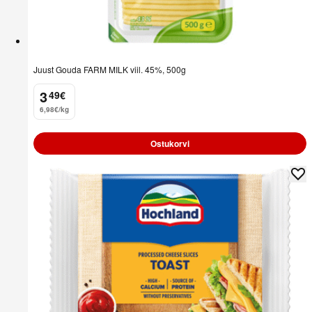
Juust Gouda FARM MILK viil. 45%, 500g
3
49
€
.
6,98€/kg
Ostukorvi