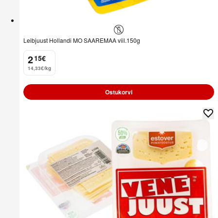
Leibjuust Hollandi MO SAAREMAA viil.150g
2
15
€
.
14,33€/kg
Ostukorvi