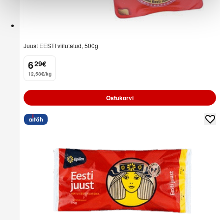
Juust EESTI viilutatud, 500g
6
29
€
.
12,58€/kg
Ostukorvi