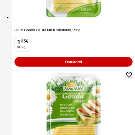
Juust Gouda FARM MILK viilutatud,150g
1
35
€
.
9€/kg
Ostukorvi