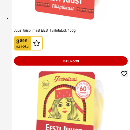
Juust täispiimast EESTI viilutatud, 450g
3
89
€
.
8,64€/kg
Ostukorvi