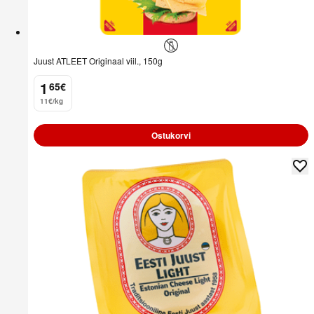
Juust ATLEET Originaal viil., 150g
1
65
€
.
11€/kg
Ostukorvi