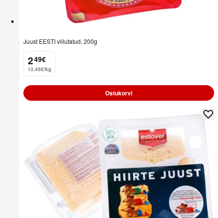
Juust EESTI viilutatud, 200g
2
49
€
.
12,45€/kg
Ostukorvi