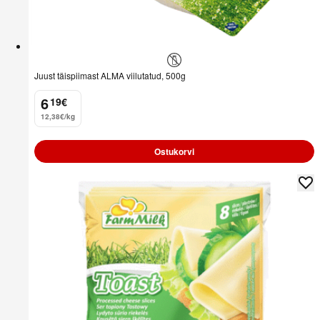
Juust täispiimast ALMA viilutatud, 500g
6
19
€
.
12,38€/kg
Ostukorvi