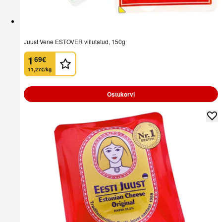
Juust Vene ESTOVER viilutatud, 150g
1
69
€
.
11,27€/kg
Ostukorvi