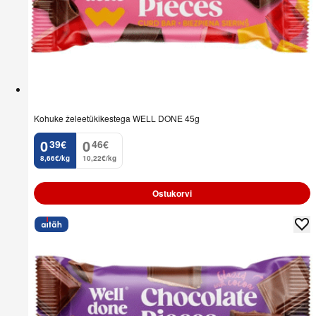
Kohuke želeetükikestega WELL DONE 45g
0
0
39
€
46
€
.
.
8,66€/kg
10,22€/kg
Ostukorvi