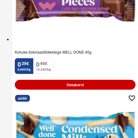
Kohuke šokolaaditükkidega WELL DONE 45g
0
0
39
€
46
€
.
.
8,66€/kg
10,22€/kg
Ostukorvi