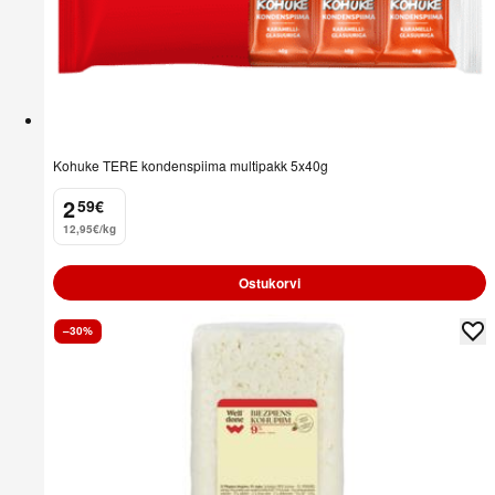
Kohuke TERE kondenspiima multipakk 5x40g
2
59
€
.
12,95€/kg
Ostukorvi
–30%