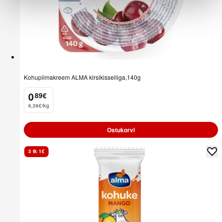
Kohupiimakreem ALMA kirsikisselliga,140g
0
89
€
.
6,36€/kg
Ostukorvi
3 tk 1€