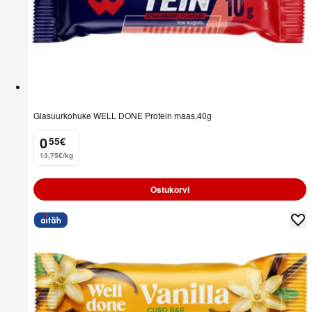
Glasuurkohuke WELL DONE Protein maas,40g
0
55
€
.
13,75€/kg
Ostukorvi