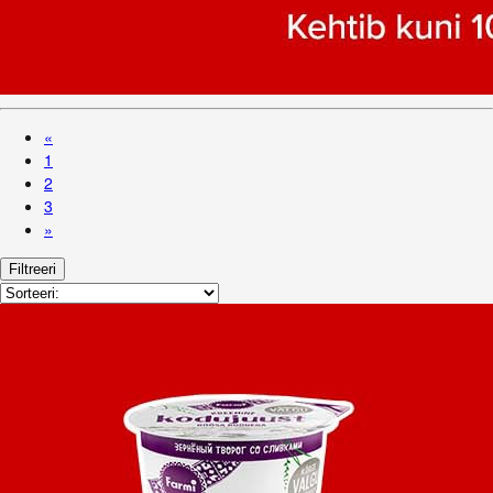
«
1
2
3
»
Filtreeri