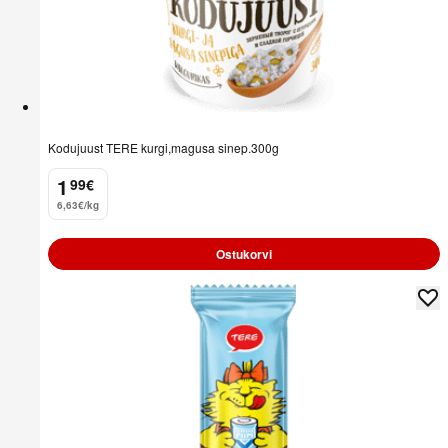
Kodujuust TERE kurgi,magusa sinep.300g
1
99
€
.
6,63€/kg
Ostukorvi