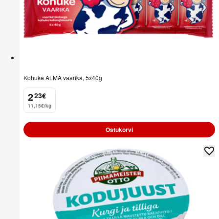
Kohuke ALMA vaarika, 5x40g
2
23
€
.
11,15€/kg
Ostukorvi