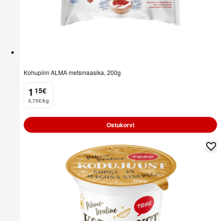
Kohupiim ALMA metsmaasika, 200g
1
15
€
.
5,75€/kg
Ostukorvi