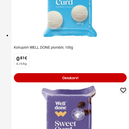
Kohupiim WELL DONE plombiir, 100g
0
81
€
.
8,1€/kg
Ostukorvi