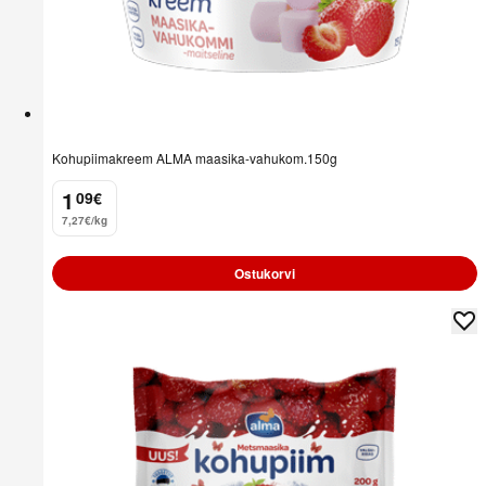
Kohupiimakreem ALMA maasika-vahukom.150g
1
09
€
.
7,27€/kg
Ostukorvi