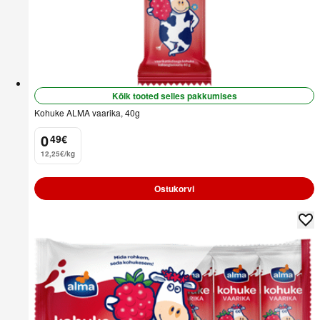
Kõik tooted selles pakkumises
Kohuke ALMA vaarika, 40g
0
49
€
.
12,25€/kg
Ostukorvi