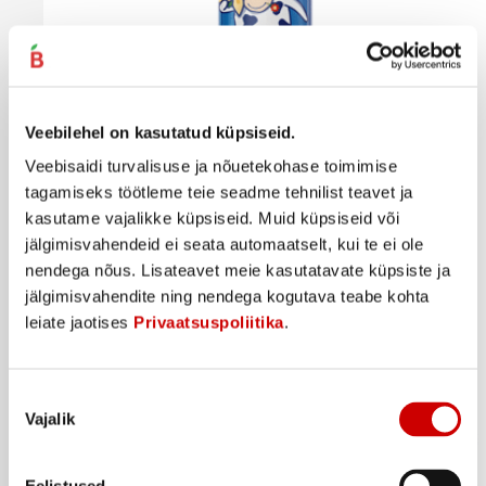
Veebilehel on kasutatud küpsiseid.
Kõik tooted selles pakkumises
Veebisaidi turvalisuse ja nõuetekohase toimimise
Kohuke ALMA vanilli, 40g
tagamiseks töötleme teie seadme tehnilist teavet ja
0
49
€
.
kasutame vajalikke küpsiseid. Muid küpsiseid või
12,25€/kg
jälgimisvahendeid ei seata automaatselt, kui te ei ole
nendega nõus. Lisateavet meie kasutatavate küpsiste ja
Ostukorvi
jälgimisvahendite ning nendega kogutava teabe kohta
leiate jaotises
Privaatsuspoliitika
.
Nõusoleku
Vajalik
valik