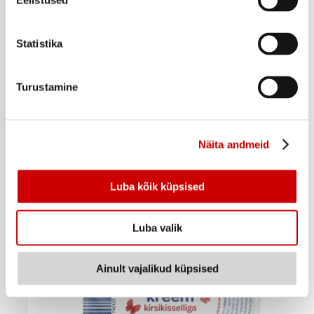
Eelistused
Statistika
Turustamine
Kohuke ALMA vanilli, 7x40g
2
99
€
.
Näita andmeid
10,68€/kg
Ostukorvi
Luba kõik küpsised
Luba valik
Ainult vajalikud küpsised