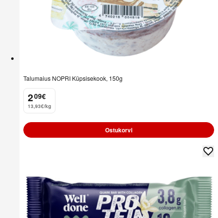
Talumaius NOPRI Küpsisekook, 150g
2
09
€
.
13,93€/kg
Ostukorvi