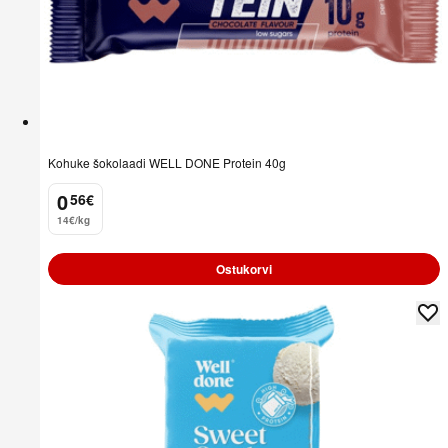
Kohuke šokolaadi WELL DONE Protein 40g
0
56
€
.
14€/kg
Ostukorvi