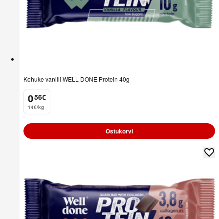
Kohuke vanilli WELL DONE Protein 40g
0
56
€
.
14€/kg
Ostukorvi