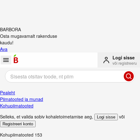
BARBORA
Osta mugavamalt rakenduse
kaudu!
Ava
Logi sisse
või registreeru
Pealeht
Piimatooted ja munad
Kohupiimatooted
Selleks, et valida sobiv kohaletoimetamise aeg
,
või
Logi sisse
Registreeri konto
Kohupiimatooted
153