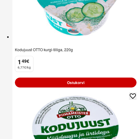
Kodujuust OTTO kurgi-tilliga, 220g
1
49
€
.
6,77€/kg
Ostukorvi