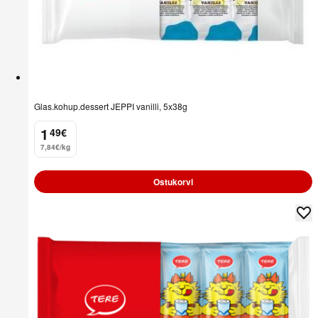
Glas.kohup.dessert JEPPI vanilli, 5x38g
1
49
€
.
7,84€/kg
Ostukorvi