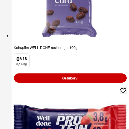
Kohupiim WELL DONE rosinatega, 100g
0
81
€
.
8,1€/kg
Ostukorvi