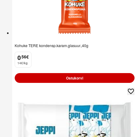
Kohuke TERE kondensp.karam.glasuur.,40g
0
56
€
.
14€/kg
Ostukorvi