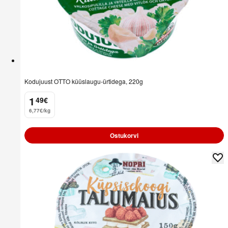
Kodujuust OTTO küüslaugu-ürtidega, 220g
1
49
€
.
6,77€/kg
Ostukorvi