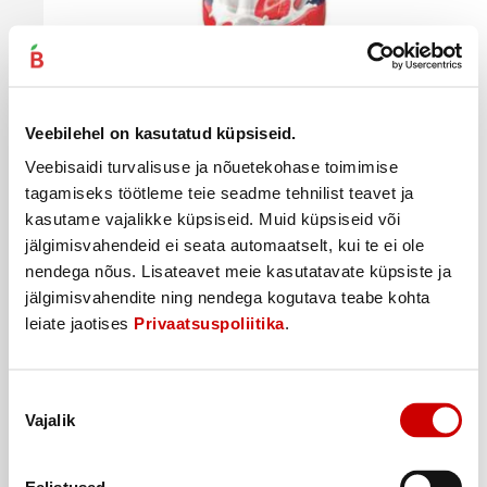
Piimajook Müllermilch maasika, 400g
Veebilehel on kasutatud küpsiseid.
1
1
19
€
75
€
.
.
2,98€/kg
4,38€/kg
Veebisaidi turvalisuse ja nõuetekohase toimimise
Taara +0,10
€
tagamiseks töötleme teie seadme tehnilist teavet ja
Ostukorvi
kasutame vajalikke küpsiseid. Muid küpsiseid või
jälgimisvahendeid ei seata automaatselt, kui te ei ole
nendega nõus. Lisateavet meie kasutatavate küpsiste ja
jälgimisvahendite ning nendega kogutava teabe kohta
leiate jaotises
Privaatsuspoliitika
.
Nõusoleku
Vajalik
valik