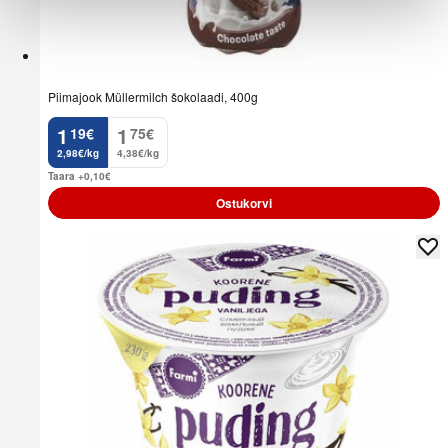
Piimajook Müllermilch šokolaadi, 400g
1
1
19
€
75
€
.
.
2,98€/kg
4,38€/kg
Taara +0,10
€
Ostukorvi