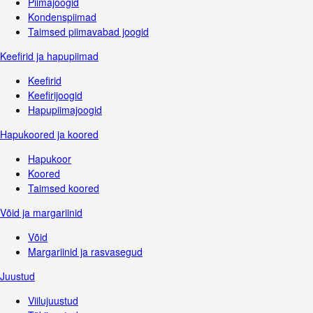
Piimajoogid
Kondenspiimad
Taimsed piimavabad joogid
Keefirid ja hapupiimad
Keefirid
Keefirijoogid
Hapupiimajoogid
Hapukoored ja koored
Hapukoor
Koored
Taimsed koored
Võid ja margariinid
Võid
Margariinid ja rasvasegud
Juustud
Viilujuustud