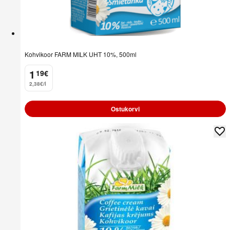
Kohvikoor FARM MILK UHT 10%, 500ml
1
19
€
.
2,38€/l
Ostukorvi