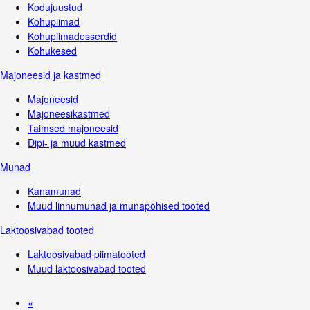
Kodujuustud
Kohupiimad
Kohupiimadesserdid
Kohukesed
Majoneesid ja kastmed
Majoneesid
Majoneesikastmed
Taimsed majoneesid
Dipi- ja muud kastmed
Munad
Kanamunad
Muud linnumunad ja munapõhised tooted
Laktoosivabad tooted
Laktoosivabad piimatooted
Muud laktoosivabad tooted
«