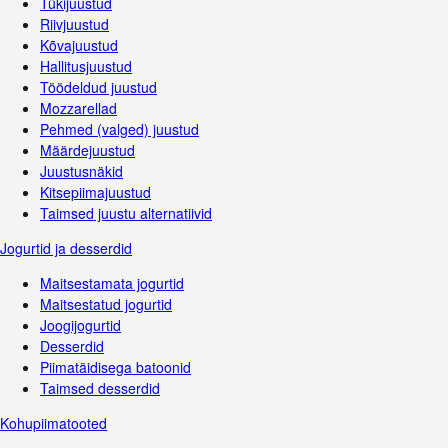
Tükijuustud
Riivjuustud
Kõvajuustud
Hallitusjuustud
Töödeldud juustud
Mozzarellad
Pehmed (valged) juustud
Määrdejuustud
Juustusnäkid
Kitsepiimajuustud
Taimsed juustu alternatiivid
Jogurtid ja desserdid
Maitsestamata jogurtid
Maitsestatud jogurtid
Joogijogurtid
Desserdid
Piimatäidisega batoonid
Taimsed desserdid
Kohupiimatooted