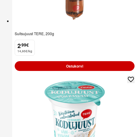
Suitsujuust TERE, 200g
2
99
€
.
14,95€/kg
Ostukorvi