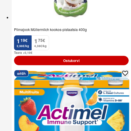
Piimajook Müllermilch kookos-pistaatsia 400g
1
1
19
€
75
€
.
.
2,98€/kg
4,38€/kg
Taara +0,10
€
Ostukorvi