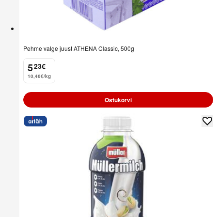
Pehme valge juust ATHENA Classic, 500g
5
23
€
.
10,46€/kg
Ostukorvi