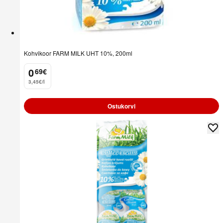
Kohvikoor FARM MILK UHT 10%, 200ml
0
69
€
.
3,45€/l
Ostukorvi