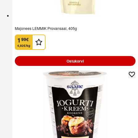
Majonees LEMMIK Provansaal, 405g
1
99
€
.
4,92€/kg
Ostukorvi