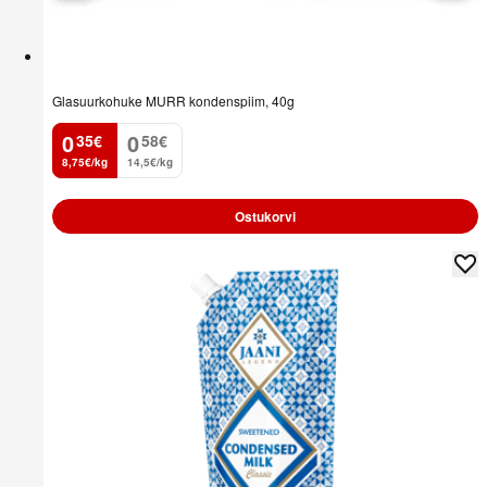
Glasuurkohuke MURR kondenspiim, 40g
0
0
35
€
58
€
.
.
8,75€/kg
14,5€/kg
Ostukorvi