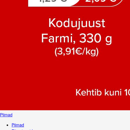
Piimad
Piimad