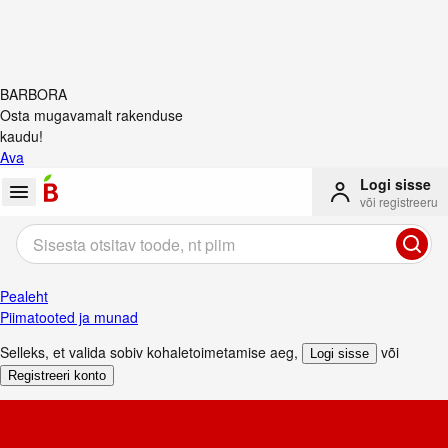
BARBORA
Osta mugavamalt rakenduse
kaudu!
Ava
Logi sisse
või registreeru
Pealeht
Piimatooted ja munad
Selleks, et valida sobiv kohaletoimetamise aeg
,
või
Logi sisse
Registreeri konto