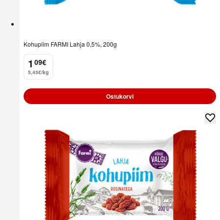
Kohupiim FARMI Lahja 0,5%, 200g
1
09
€
.
5,45€/kg
Ostukorvi