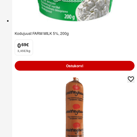
Kodujuust FARM MILK 5%, 200g
0
69
€
.
3,45€/kg
Ostukorvi