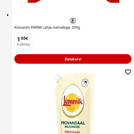
Kohupiim FARMI Lahja rosinatega, 200g
1
05
€
.
5,25€/kg
Ostukorvi