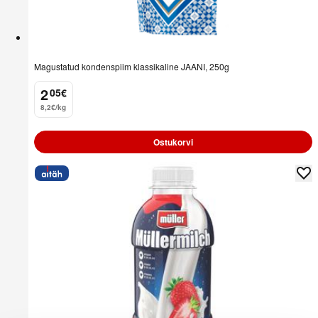
Magustatud kondenspiim klassikaline JAANI, 250g
2
05
€
.
8,2€/kg
Ostukorvi