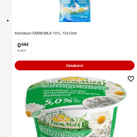
Kohvikoor FARM MILK 10%, 10x10ml
0
66
€
.
6,6€/l
Ostukorvi