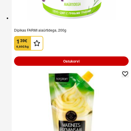
Dipikas FARMI aiaürtidega, 200g
1
39
€
.
6,95€/kg
Ostukorvi