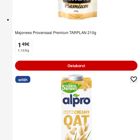
Majonees Provansaal Premium TARPLAN 210g
1
49
€
.
7,1€/kg
Ostukorvi