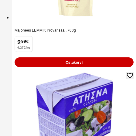
Majonees LEMMIK Provansaal, 700g
2
99
€
.
4,27€/kg
Ostukorvi