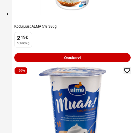
Kodujuust ALMA 5%,380g
2
19
€
.
5,76€/kg
Ostukorvi
–20%