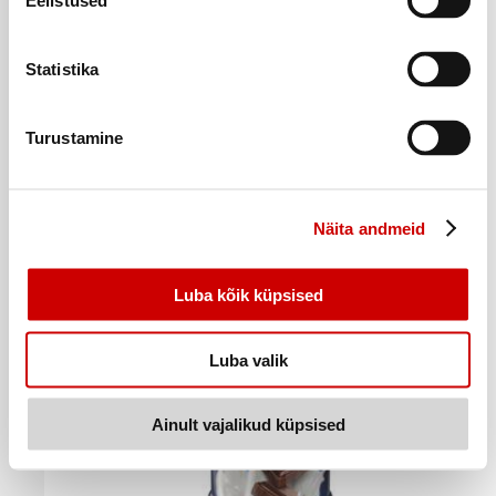
Eelistused
Statistika
Piimajook Müllermilch banaani, 400g
Turustamine
1
1
19
€
75
€
.
.
2,98€/kg
4,38€/kg
Taara +0,10
€
Ostukorvi
Näita andmeid
Luba kõik küpsised
Luba valik
Ainult vajalikud küpsised