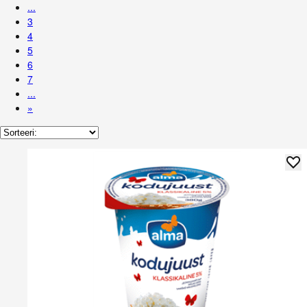
...
3
4
5
6
7
...
»