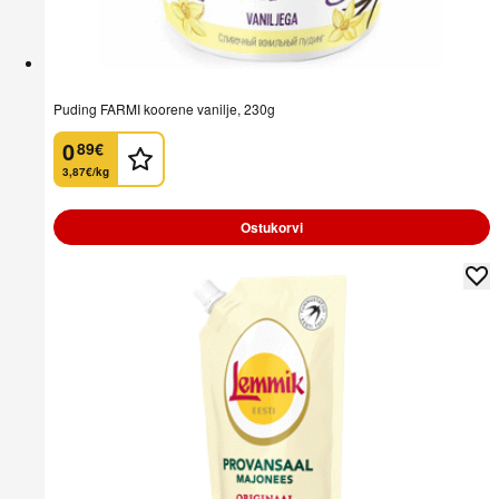
Puding FARMI koorene vanilje, 230g
0
89
€
.
3,87€/kg
Ostukorvi