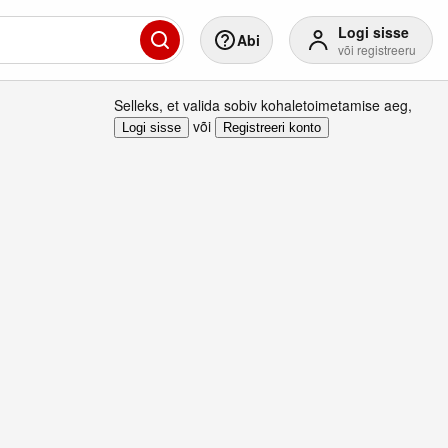
Logi sisse
Abi
või registreeru
Selleks, et valida sobiv kohaletoimetamise aeg
,
või
Logi sisse
Registreeri konto