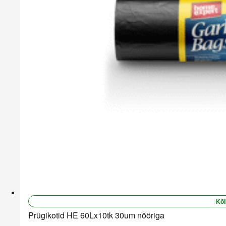
Kõi
Prügikotid HE 60Lx10tk 30um nööriga