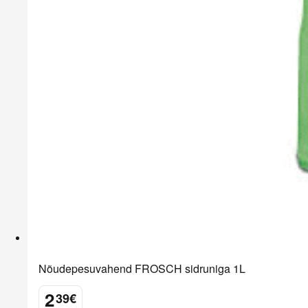
Nõudepesuvahend FROSCH sidruniga 1L
2
39
€
.