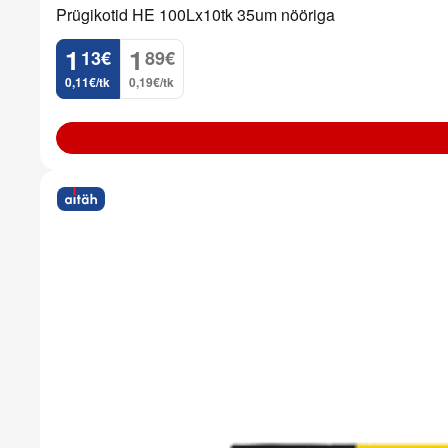
Prügikotid HE 100Lx10tk 35um nööriga
1
1
13
€
89
€
.
.
0,11€/tk
0,19€/tk