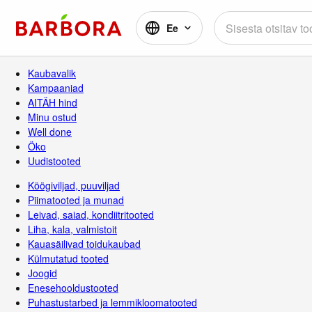
Ee
Kaubavalik
Kampaaniad
AITÄH hind
Minu ostud
Well done
Öko
Uudistooted
Köögiviljad, puuviljad
Piimatooted ja munad
Leivad, saiad, kondiitritooted
Liha, kala, valmistoit
Kauasäilivad toidukaubad
Külmutatud tooted
Joogid
Enesehooldustooted
Puhastustarbed ja lemmikloomatooted