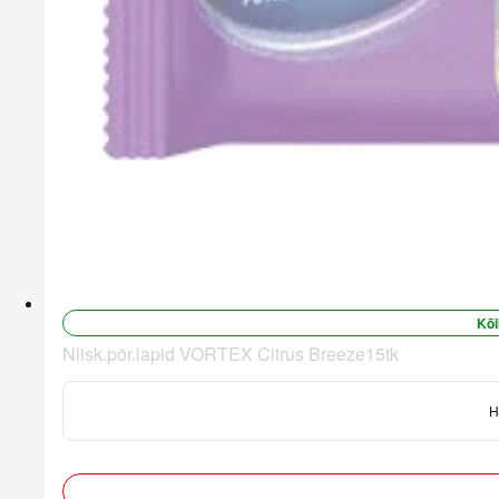
Kõi
Niisk.põr.lapid VORTEX Citrus Breeze15tk
H