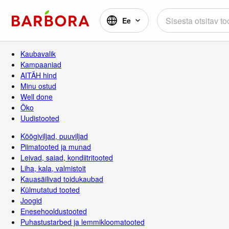
Ee
Kaubavalik
Kampaaniad
AITÄH hind
Minu ostud
Well done
Öko
Uudistooted
Köögiviljad, puuviljad
Piimatooted ja munad
Leivad, saiad, kondiitritooted
Liha, kala, valmistoit
Kauasäilivad toidukaubad
Külmutatud tooted
Joogid
Enesehooldustooted
Puhastustarbed ja lemmikloomatooted