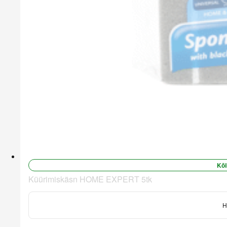
Kõi
Küürimiskäsn HOME EXPERT 5tk
H