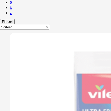
5
6
»
Filtreeri