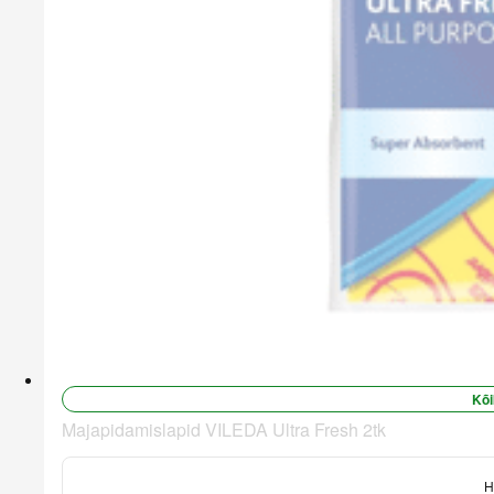
Kõi
Majapidamislapid VILEDA Ultra Fresh 2tk
H