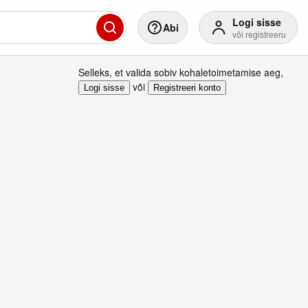
Logi sisse
Abi
või registreeru
Selleks, et valida sobiv kohaletoimetamise aeg
,
või
Logi sisse
Registreeri konto