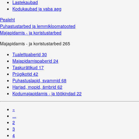
Lastekaubad
Kodukaubad ja vaba aeg
Pealeht
Puhastustarbed ja lemmikloomatooted
Majapidamis - ja koristustarbed
Majapidamis - ja koristustarbed
265
Tualettpaberid
30
Majapidamispaberid
24
Taskurätikud
17
Prügikotid
42
Puhastuslapid, svammid
68
Harjad, mopid, ämbrid
62
Kodumajapidamis - ja töökindad
22
«
...
2
3
4