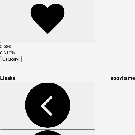
5
.
59
€
0,31€/tk
Ostukorvi
Lisaks soovitame