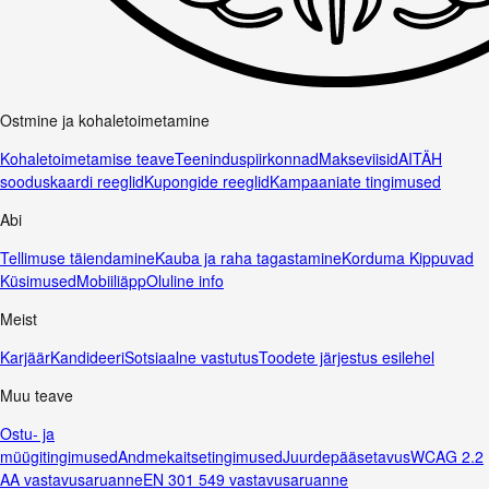
Ostmine ja kohaletoimetamine
Kohaletoimetamise teave
Teeninduspiirkonnad
Makseviisid
AITÄH
sooduskaardi reeglid
Kupongide reeglid
Kampaaniate tingimused
Abi
Tellimuse täiendamine
Kauba ja raha tagastamine
Korduma Kippuvad
Küsimused
Mobiiliäpp
Oluline info
Meist
Karjäär
Kandideeri
Sotsiaalne vastutus
Toodete järjestus esilehel
Muu teave
Ostu- ja
müügitingimused
Andmekaitsetingimused
Juurdepääsetavus
WCAG 2.2
AA vastavusaruanne
EN 301 549 vastavusaruanne