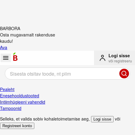
BARBORA
Osta mugavamalt rakenduse
kaudu!
Ava
Logi sisse
või registreeru
Pealeht
Enesehooldustooted
Intiimhügieeni vahendid
Tampoonid
Selleks, et valida sobiv kohaletoimetamise aeg
,
või
Logi sisse
Registreeri konto