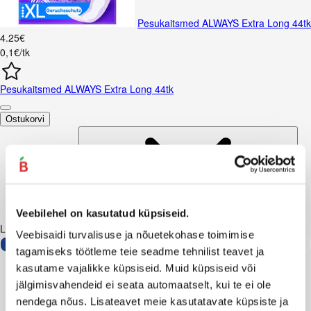
Pesukaitsmed ALWAYS Extra Long 44tk
4
.
25
€
0,1€/tk
Pesukaitsmed ALWAYS Extra Long 44tk
Ostukorvi
Veebilehel on kasutatud küpsiseid.
Lisaks soovitame
Veebisaidi turvalisuse ja nõuetekohase toimimise
tagamiseks töötleme teie seadme tehnilist teavet ja
kasutame vajalikke küpsiseid. Muid küpsiseid või
jälgimisvahendeid ei seata automaatselt, kui te ei ole
nendega nõus. Lisateavet meie kasutatavate küpsiste ja