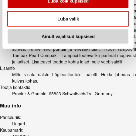
Luba kõik küpsised
ega lõhnaaineid. Tampaxi tampoonidel on imav sisu ja kaitsev
ääris lisakaitseks. Pappaplikaator on lihtsa paigaldamise huvides
libisemiskindla pinnaga ning tampooni sisu on kaetud mugava
Luba valik
täispuuvillase kihiga. Pappaplikaatoriga tampoonid Tampax
Super Plus on mõeldud menstruatsiooni tugeva voolusega
päevadeks. Tampaxi tampoone on günekoloogiliselt testitud.
Ainult vajalikud küpsised
Oeko-Tex on neid sõltumatult testinud ka kahjulike ainete
suhtes. Tunne end puhtalt ja enesekindlalt. Proovi tampooni
Tampax Pearl Compak – Tampaxi tootevaliku parimat mugavust
ja kaitset. Lisateavet toodete kohta leiad meie veebisaidilt.
Lisainfo
Mitte visata naiste hügieenitooteid tualetti. Hoida jahedas ja
kuivas kohas.
Tootja kontaktid
Procter & Gamble, 65823 Schwalbach/Ts., Germany
Muu info
Päritoluriik:
Ungari
Kaubamärk: