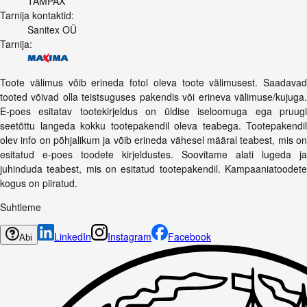
TAMPAX
Tarnija kontaktid:
Sanitex OÜ
Tarnija:
Toote välimus võib erineda fotol oleva toote välimusest. Saadavad
tooted võivad olla teistsuguses pakendis või erineva välimuse/kujuga.
E-poes esitatav tootekirjeldus on üldise iseloomuga ega pruugi
seetõttu langeda kokku tootepakendil oleva teabega. Tootepakendil
olev info on põhjalikum ja võib erineda vähesel määral teabest, mis on
esitatud e-poes toodete kirjeldustes. Soovitame alati lugeda ja
juhinduda teabest, mis on esitatud tootepakendil. Kampaaniatoodete
kogus on piiratud.
Suhtleme
LinkedIn
Instagram
Facebook
Abi