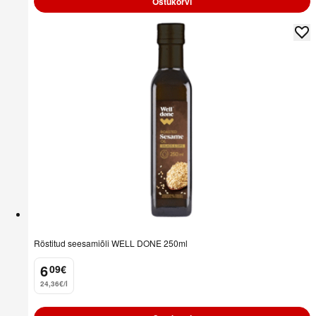
Ostukorvi
Röstitud seesamiõli WELL DONE 250ml
6
09
€
.
24,36€/l