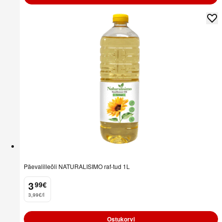
Päevalilleõli NATURALISIMO raf-tud 1L
3
99
€
.
3,99€/l
Ostukorvi