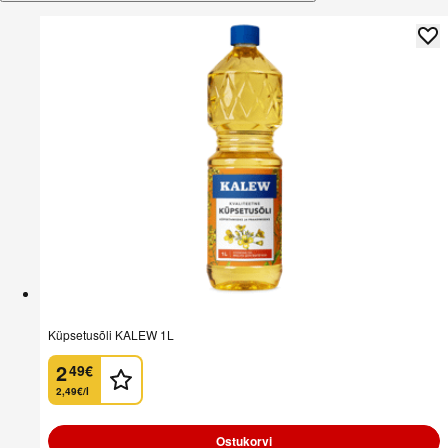
Küpsetusõli KALEW 1L
2
49
€
.
2,49€/l
Ostukorvi