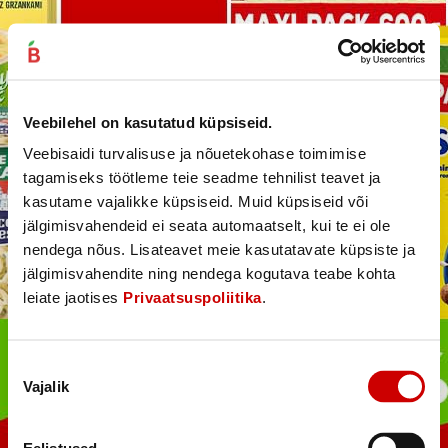
Veebilehel on kasutatud küpsiseid.
Veebisaidi turvalisuse ja nõuetekohase toimimise
tagamiseks töötleme teie seadme tehnilist teavet ja
kasutame vajalikke küpsiseid. Muid küpsiseid või
jälgimisvahendeid ei seata automaatselt, kui te ei ole
nendega nõus. Lisateavet meie kasutatavate küpsiste ja
jälgimisvahendite ning nendega kogutava teabe kohta
leiate jaotises
Privaatsuspoliitika
.
Nõusoleku
Vajalik
valik