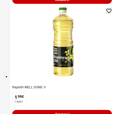
Rapsiõli WELL DONE 1l
1
99
€
.
1,99€/l