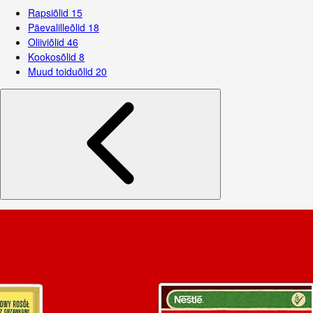
Rapsiõlid
15
Päevalilleõlid
18
Oliiviõlid
46
Kookosõlid
8
Muud toiduõlid
20