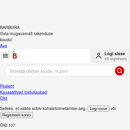
BARBORA
Osta mugavamalt rakenduse
kaudu!
Ava
Logi sisse
või registreeru
Pealeht
Kauasäilivad toidukaubad
Õlid
Selleks, et valida sobiv kohaletoimetamise aeg
,
või
Logi sisse
Registreeri konto
Õlid
107