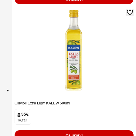
Oliiviõli Extra Light KALEW 500ml
8
35
€
.
16,7€/l
Ostukorvi